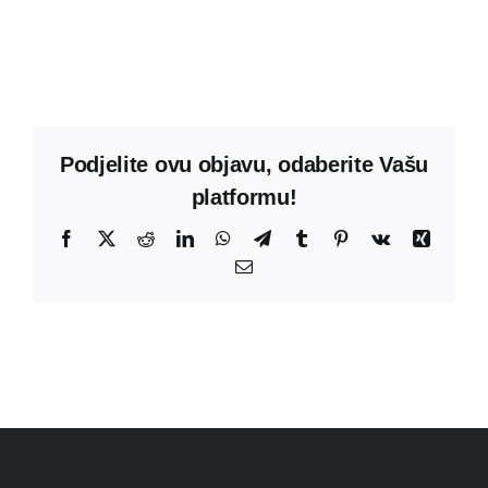
Podjelite ovu objavu, odaberite Vašu
platformu!
Facebook
X
Reddit
LinkedIn
WhatsApp
Telegram
Tumblr
Pinterest
Vk
Xing
Email: