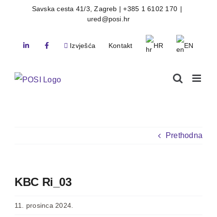
Skip
Savska cesta 41/3, Zagreb | +385 1 6102 170
|
ured@posi.hr
to
content
Izvješća
Kontakt
HR
EN
Prethodna
KBC Ri_03
11. prosinca 2024.