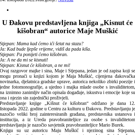
U Đakovu predstavljena knjiga „Kisnut će
kišobran“ autorice Maje Muškić
Stjepan: Mama kad ćemo ići šetat na stazu?
Ja: Kad bude ljepše vrijeme, vidiš da pada kiša.
Stjepan: Pa ponijeti ćemo kišobran.
Ja: A ne da mi se kisnuti!
Stjepan: Kisnut će kišobran, a ne mi!
Ovaj razgovor majke i sina, Maje i Stjepana, jedan je od zapisa koji s
mogu pronaći u knjizi kojom je Maja Muškić, cijenjena đakovačk
novinarka, djelatnica gradske uprave, autorica nekoliko zbirki poezije 
jedne fotomonografije, a ujedno i majka mlade osobe s invaliditetom
na iznimno zanimljiv način opisala događaje, iskustva i emocije koje s
ona i njezin sin zajednički proživjeli.
Predstavljanje knjige „Kišnut će kišobran“ održano je dana 12
listopada 2022. godine u Centru za kulturu u Đakovu. Predstavljanju j
nazočio veliki broj zainteresiranih građana, predstavnika ustanova 
institucija, a iz Ureda pravobraniteljice za osobe s invaliditeto
predstavljanju je nazočio savjetnik pravobraniteljice Mario Burek.
Knjigu su uz autoricu Maju Muškić i njezinog sina Stjepana