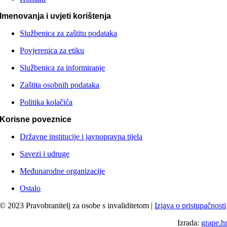
Imenovanja i uvjeti korištenja
Službenica za zaštitu podataka
Povjerenica za etiku
Službenica za informiranje
Zaštita osobnih podataka
Politika kolačića
Korisne poveznice
Državne institucije i javnopravna tijela
Savezi i udruge
Međunarodne organizacije
Ostalo
© 2023 Pravobranitelj za osobe s invaliditetom |
Izjava o pristupačnosti
Izrada:
grape.h