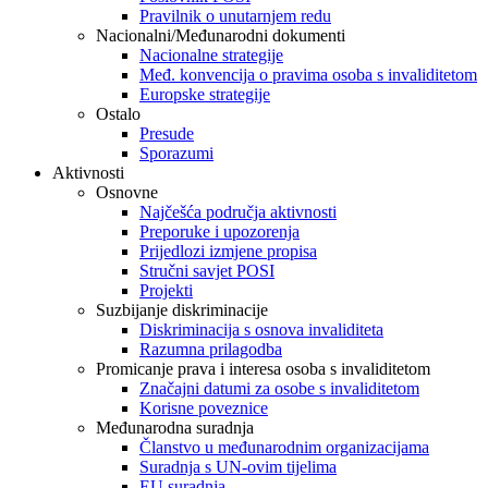
Pravilnik o unutarnjem redu
Nacionalni/Međunarodni dokumenti
Nacionalne strategije
Međ. konvencija o pravima osoba s invaliditetom
Europske strategije
Ostalo
Presude
Sporazumi
Aktivnosti
Osnovne
Najčešća područja aktivnosti
Preporuke i upozorenja
Prijedlozi izmjene propisa
Stručni savjet POSI
Projekti
Suzbijanje diskriminacije
Diskriminacija s osnova invaliditeta
Razumna prilagodba
Promicanje prava i interesa osoba s invaliditetom
Značajni datumi za osobe s invaliditetom
Korisne poveznice
Međunarodna suradnja
Članstvo u međunarodnim organizacijama
Suradnja s UN-ovim tijelima
EU suradnja