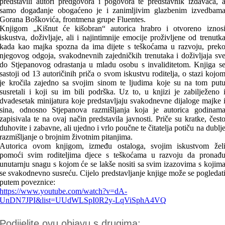
predstavili autori predgovora i pogovora te predstavnik izdavača, 
samo događanje obogaćeno je i zanimljivim glazbenim izvedbam
Gorana Boškovića, frontmena grupe Fluentes.
Knjigom „Kišnut će kišobran“ autorica hrabro i otvoreno iznos
iskustva, doživljaje, ali i najintimnije emocije proživljene od trenutk
kada kao majka spozna da ima dijete s teškoćama u razvoju, prek
njegovog odgoja, svakodnevnih zajedničkih trenutaka i doživljaja sv
do Stjepanovog odrastanja u mladu osobu s invaliditetom. Knjiga s
sastoji od 13 autoričinih priča o svom iskustvu roditelja, o stazi kojo
je kročila zajedno sa svojim sinom te ljudima koje su na tom put
susretali i koji su im bili podrška. Uz to, u knjizi je zabilježeno 
dvadesetak minijatura koje predstavljaju svakodnevne dijaloge majke 
sina, odnosno Stjepanova razmišljanja koja je autorica godinam
zapisivala te na ovaj način predstavila javnosti. Priče su kratke, čest
duhovite i zabavne, ali ujedno i vrlo poučne te čitatelja potiču na dublj
razmišljanje o brojnim životnim pitanjima.
Autorica ovom knjigom, između ostaloga, svojim iskustvom žel
pomoći svim roditeljima djece s teškoćama u razvoju da pronađ
unutarnju snagu s kojom će se lakše nositi sa svim izazovima s kojim
se svakodnevno susreću. Cijelo predstavljanje knjige može se pogledat
putem poveznice:
https://www.youtube.com/watch?v=dA-
UnDN7JPI&list=UUdWLSpI0R2y-LqViSphA4VQ
Podijelite ovu objavu s drugima: