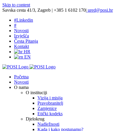
Skip to content
Savska cesta 41/3, Zagreb | +385 1 6102 170
|
ured@posi.hr
#
Linkedin
#
Novosti
Izvješća
Česta Pitanja
Kontakt
HR
EN
Početna
Novosti
O nama
O instituciji
Vizija i misija
Pravobranitelj
Zamjenice
Etički kodeks
Djelokrug
Nadležnosti
Kada i kako postupamo?