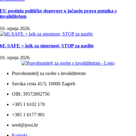
EU postigla političke dogovore o jačanju prava putnika s
invaliditetom
10. srpnja 2026.
bE-SAFE = lajk za sigurnost, STOP za nasilje
10. srpnja 2026.
Pravobranitelj za osobe s invaliditetom
Savska cesta 41/3, 10000 Zagreb
OIB: 39572892750
+385 1 6102 170
+385 1 6177 901
ured@posi.hr
Kontakt