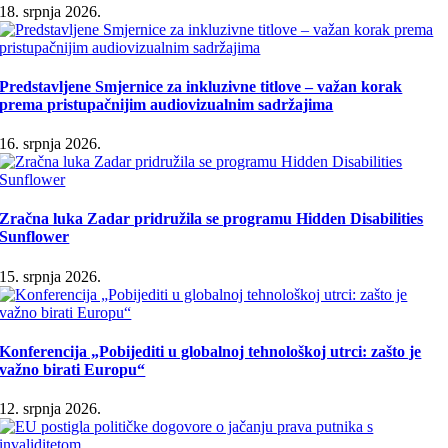
18. srpnja 2026.
Predstavljene Smjernice za inkluzivne titlove – važan korak
prema pristupačnijim audiovizualnim sadržajima
16. srpnja 2026.
Zračna luka Zadar pridružila se programu Hidden Disabilities
Sunflower
15. srpnja 2026.
Konferencija „Pobijediti u globalnoj tehnološkoj utrci: zašto je
važno birati Europu“
12. srpnja 2026.