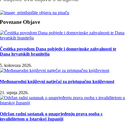
Ispišite objavu na pisaču
Povezane Objave
Čestitka povodom Dana pobjede i domovinske zahvalnosti te
Dana hrvatskih branitelja
5. kolovoza 2026.
Međunarodni književni natječaj za pristupačnu književnost
21. srpnja 2026.
Održan radni sastanak o unaprjeđenju prava osoba s
invaliditetom u Istarskoj županiji