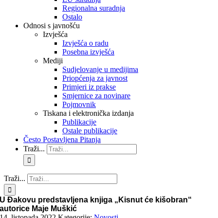
Regionalna suradnja
Ostalo
Odnosi s javnošću
Izvješća
Izvješća o radu
Posebna izvješća
Mediji
Sudjelovanje u medijima
Priopćenja za javnost
Primjeri iz prakse
Smjernice za novinare
Pojmovnik
Tiskana i elektronička izdanja
Publikacije
Ostale publikacije
Često Postavljena Pitanja
Traži...
Traži...
U Đakovu predstavljena knjiga „Kisnut će kišobran“
autorice Maje Muškić
14. listopada 2022.
Kategorije:
Novosti