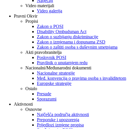
Natječaji
Video materijali
Video galerija
Pravni Okvir
Propisi
Zakon o POSI
Disability Ombudsman Act
Zakon o suzbijanju diskriminacije
Zakon o izmjenama i dopunama ZSD
Zakon o zaštiti osoba s duševnim smetnjama
Akti pravobranitelja
Poslovnik POSI
Pravilnik o unutarnjem redu
Nacionalni/Međunarodni dokumenti
Nacionalne strategije
Međ. konvencija o pravima osoba s invaliditetom
Europske strategije
Ostalo
Presude
Sporazumi
Aktivnosti
Osnovne
Najčešća područja aktivnosti
Preporuke i upozorenja
Prijedlozi izmjene propisa