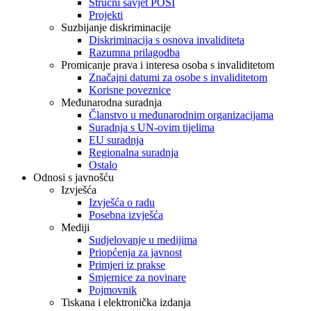
Stručni savjet POSI
Projekti
Suzbijanje diskriminacije
Diskriminacija s osnova invaliditeta
Razumna prilagodba
Promicanje prava i interesa osoba s invaliditetom
Značajni datumi za osobe s invaliditetom
Korisne poveznice
Međunarodna suradnja
Članstvo u međunarodnim organizacijama
Suradnja s UN-ovim tijelima
EU suradnja
Regionalna suradnja
Ostalo
Odnosi s javnošću
Izvješća
Izvješća o radu
Posebna izvješća
Mediji
Sudjelovanje u medijima
Priopćenja za javnost
Primjeri iz prakse
Smjernice za novinare
Pojmovnik
Tiskana i elektronička izdanja