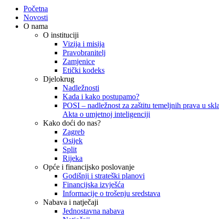
Početna
Novosti
O nama
O instituciji
Vizija i misija
Pravobranitelj
Zamjenice
Etički kodeks
Djelokrug
Nadležnosti
Kada i kako postupamo?
POSI – nadležnost za zaštitu temeljnih prava u skla
Akta o umjetnoj inteligenciji
Kako doći do nas?
Zagreb
Osijek
Split
Rijeka
Opće i financijsko poslovanje
Godišnji i strateški planovi
Financijska izvješća
Informacije o trošenju sredstava
Nabava i natječaji
Jednostavna nabava