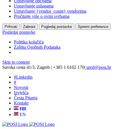
Upravljajte opcijama
Upravljanje uslugama
Upravljanje {vendor_count} vendorima
Pročitajte više o ovim svrhama
Prihvati
Zabrani
Pogledaj postavke
Spremi preference
Pogledaj postavke
Politika kolačića
Zaštita Osobnih Podataka
Skip to content
Savska cesta 41/3, Zagreb | +385 1 6102 170
|
ured@posi.hr
#
Linkedin
#
Novosti
Izvješća
Česta Pitanja
Kontakt
HR
EN