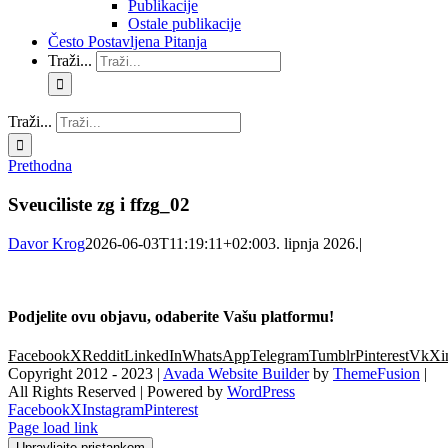
Publikacije
Ostale publikacije
Često Postavljena Pitanja
Traži...
Traži...
Prethodna
Sveuciliste zg i ffzg_02
Davor Krog
2026-06-03T11:19:11+02:00
3. lipnja 2026.
|
Podjelite ovu objavu, odaberite Vašu platformu!
Facebook
X
Reddit
LinkedIn
WhatsApp
Telegram
Tumblr
Pinterest
Vk
Xi
Copyright 2012 - 2023 |
Avada Website Builder
by
ThemeFusion
|
All Rights Reserved | Powered by
WordPress
Facebook
X
Instagram
Pinterest
Page load link
Upravljajte pristankom