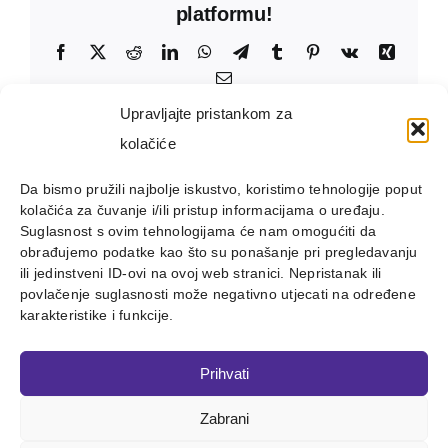
platformu!
Facebook
X
Reddit
LinkedIn
WhatsApp
Telegram
Tumblr
Pinterest
Vk
Xing
Email:
Upravljajte pristankom za
kolačiće
Da bismo pružili najbolje iskustvo, koristimo tehnologije poput
kolačića za čuvanje i/ili pristup informacijama o uređaju.
Suglasnost s ovim tehnologijama će nam omogućiti da
obrađujemo podatke kao što su ponašanje pri pregledavanju
ili jedinstveni ID-ovi na ovoj web stranici. Nepristanak ili
povlačenje suglasnosti može negativno utjecati na određene
karakteristike i funkcije.
Prihvati
Zabrani
Copyright 2012 - 2023 |
Avada Website Builder
by
ThemeFusion