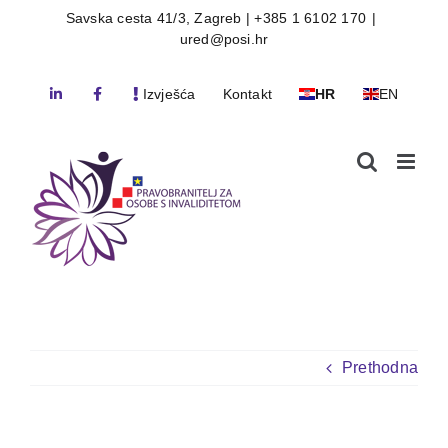
Skip
Savska cesta 41/3, Zagreb | +385 1 6102 170
|
ured@posi.hr
to
content
Izvješća
Kontakt
HR
EN
Prethodna