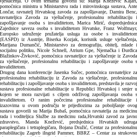
vještačenja. O ovim temama govorili su: Marija Knežević Kajari
pomoćnica ministra u Ministarstvu rada i mirovinskoga sustava, Ant
Lončar, ravnatelj Hrvatskog zavoda za zapošljavanje, Damira Benc
ravnateljica Zavoda za vještačenje, profesionalnu rehabilitaciju 
zapošljavanje osoba s invaliditetom, Marica Mirić, dopredsjednic
Zajednice saveza osoba s invaliditetom Hrvatske, Franz Wolfmayr
Europsko udruženje pružatelja usluga za osobe s invaliditeto
(EASPD) iz Austrije, Biserka Kozjak, korisnik usluge vještačenja
Marijana Dumančić, Ministarstvo za demografiju, obitelj, mlade 
socijalnu politiku, Nicole Schnell, Atrium Gpe, Njemačka i Đurđic
Blažinkov-Živković, pomoćnica ravnateljice za vještačenje iz Zavod
za vještačenje, profesionalnu rehabilitaciju i zapošljavanje osoba 
invaliditetom.
Drugog dana konferencije Jasenka Sučec, pomoćnica ravnateljice z
profesionalnu rehabilitaciju iz Zavoda za vještačenje, profesionaln
rehabilitaciju i zapošljavanje osoba s invaliditetom, predstavila je razvo
sustava profesionalne rehabilitacije u Republici Hrvatskoj i smjer 
kojem se mora razvijati s ciljem održivog zapošljavanja osoba 
invaliditetom. O ranim počecima profesionalne rehabilitacije 
izazovima u ovom području te prijedlozima za poboljšanje ovo
sustava govorili su Marija Bubaš, pomoćnica ravnatelja za medicin
rada i voditeljica Službe za medicinu rada,Hrvatski zavod za javn
zdravstvo, Manda Knežević, predsjednica Hrvatskih udrug
paraplegičara i tetraplegičara, Bojana Dražić, Centar za profesionaln
rehabilitaciju Zagreb iIngrid Pammer, BBRZ – Centar za strukovn