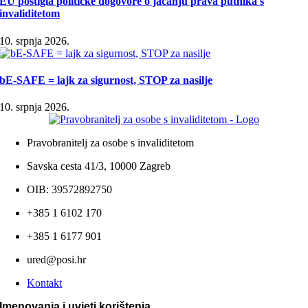
EU postigla političke dogovore o jačanju prava putnika s
invaliditetom
10. srpnja 2026.
bE-SAFE = lajk za sigurnost, STOP za nasilje
10. srpnja 2026.
Pravobranitelj za osobe s invaliditetom
Savska cesta 41/3, 10000 Zagreb
OIB: 39572892750
+385 1 6102 170
+385 1 6177 901
ured@posi.hr
Kontakt
Imenovanja i uvjeti korištenja