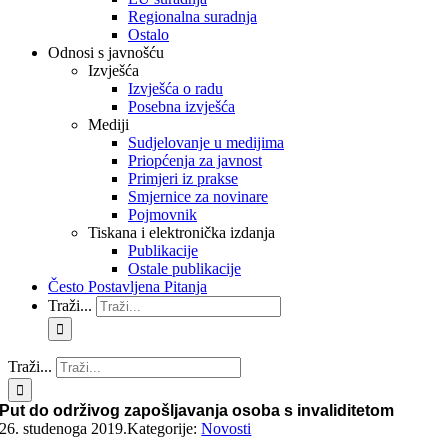
Regionalna suradnja
Ostalo
Odnosi s javnošću
Izvješća
Izvješća o radu
Posebna izvješća
Mediji
Sudjelovanje u medijima
Priopćenja za javnost
Primjeri iz prakse
Smjernice za novinare
Pojmovnik
Tiskana i elektronička izdanja
Publikacije
Ostale publikacije
Često Postavljena Pitanja
Traži...
Traži...
Put do održivog zapošljavanja osoba s invaliditetom
26. studenoga 2019.
Kategorije:
Novosti