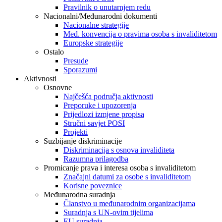
Pravilnik o unutarnjem redu
Nacionalni/Međunarodni dokumenti
Nacionalne strategije
Međ. konvencija o pravima osoba s invaliditetom
Europske strategije
Ostalo
Presude
Sporazumi
Aktivnosti
Osnovne
Najčešća područja aktivnosti
Preporuke i upozorenja
Prijedlozi izmjene propisa
Stručni savjet POSI
Projekti
Suzbijanje diskriminacije
Diskriminacija s osnova invaliditeta
Razumna prilagodba
Promicanje prava i interesa osoba s invaliditetom
Značajni datumi za osobe s invaliditetom
Korisne poveznice
Međunarodna suradnja
Članstvo u međunarodnim organizacijama
Suradnja s UN-ovim tijelima
EU suradnja