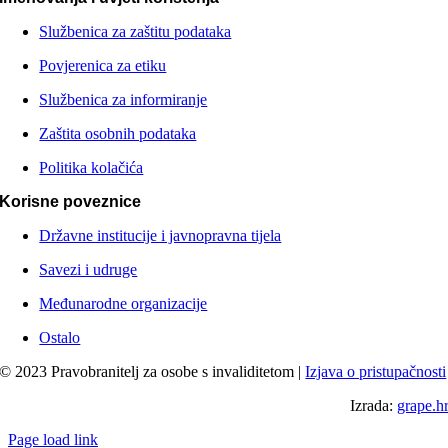
Službenica za zaštitu podataka
Povjerenica za etiku
Službenica za informiranje
Zaštita osobnih podataka
Politika kolačića
Korisne poveznice
Državne institucije i javnopravna tijela
Savezi i udruge
Međunarodne organizacije
Ostalo
© 2023 Pravobranitelj za osobe s invaliditetom |
Izjava o pristupačnosti
Izrada:
grape.h
Page load link