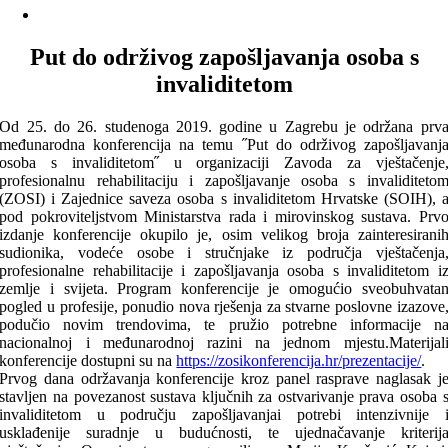
Put do održivog zapošljavanja osoba s
invaliditetom
Od 25. do 26. studenoga 2019. godine u Zagrebu je održana prv
međunarodna konferencija na temu ˝Put do održivog zapošljavanj
osoba s invaliditetom˝ u organizaciji Zavoda za vještačenje
profesionalnu rehabilitaciju i zapošljavanje osoba s invaliditeto
(ZOSI) i Zajednice saveza osoba s invaliditetom Hrvatske (SOIH), 
pod pokroviteljstvom Ministarstva rada i mirovinskog sustava. Prv
izdanje konferencije okupilo je, osim velikog broja zainteresirani
sudionika, vodeće osobe i stručnjake iz područja vještačenja
profesionalne rehabilitacije i zapošljavanja osoba s invaliditetom i
zemlje i svijeta. Program konferencije je omogućio sveobuhvata
pogled u profesije, ponudio nova rješenja za stvarne poslovne izazove
podučio novim trendovima, te pružio potrebne informacije n
nacionalnoj i međunarodnoj razini na jednom mjestu.Materijal
konferencije dostupni su na
https://zosikonferencija.hr/prezentacije/
.
Prvog dana održavanja konferencije kroz panel rasprave naglasak j
stavljen na povezanost sustava ključnih za ostvarivanje prava osoba 
invaliditetom u području zapošljavanjai potrebi intenzivnije 
usklađenije suradnje u budućnosti, te ujednačavanje kriterij