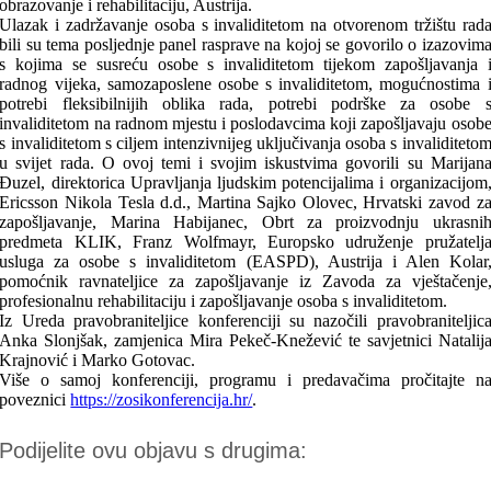
obrazovanje i rehabilitaciju, Austrija.
Ulazak i zadržavanje osoba s invaliditetom na otvorenom tržištu rad
bili su tema posljednje panel rasprave na kojoj se govorilo o izazovim
s kojima se susreću osobe s invaliditetom tijekom zapošljavanja 
radnog vijeka, samozaposlene osobe s invaliditetom, mogućnostima 
potrebi fleksibilnijih oblika rada, potrebi podrške za osobe 
invaliditetom na radnom mjestu i poslodavcima koji zapošljavaju osob
s invaliditetom s ciljem intenzivnijeg uključivanja osoba s invaliditeto
u svijet rada. O ovoj temi i svojim iskustvima govorili su Marijan
Đuzel, direktorica Upravljanja ljudskim potencijalima i organizacijom
Ericsson Nikola Tesla d.d., Martina Sajko Olovec, Hrvatski zavod z
zapošljavanje, Marina Habijanec, Obrt za proizvodnju ukrasni
predmeta KLIK, Franz Wolfmayr, Europsko udruženje pružatelj
usluga za osobe s invaliditetom (EASPD), Austrija i Alen Kolar
pomoćnik ravnateljice za zapošljavanje iz Zavoda za vještačenje
profesionalnu rehabilitaciju i zapošljavanje osoba s invaliditetom.
Iz Ureda pravobraniteljice konferenciji su nazočili pravobraniteljic
Anka Slonjšak, zamjenica Mira Pekeč-Knežević te savjetnici Natalij
Krajnović i Marko Gotovac.
Više o samoj konferenciji, programu i predavačima pročitajte n
poveznici
https://zosikonferencija.hr/
.
Podijelite ovu objavu s drugima: