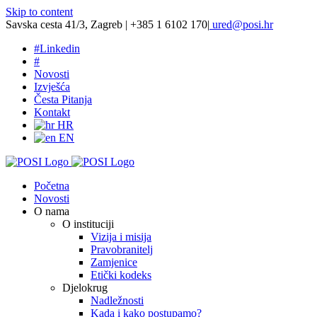
Skip to content
Savska cesta 41/3, Zagreb | +385 1 6102 170
|
ured@posi.hr
#
Linkedin
#
Novosti
Izvješća
Česta Pitanja
Kontakt
HR
EN
Početna
Novosti
O nama
O instituciji
Vizija i misija
Pravobranitelj
Zamjenice
Etički kodeks
Djelokrug
Nadležnosti
Kada i kako postupamo?