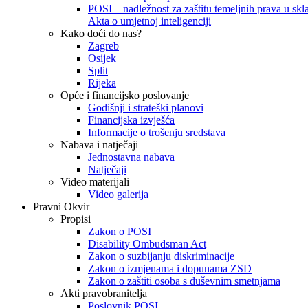
POSI – nadležnost za zaštitu temeljnih prava u skla
Akta o umjetnoj inteligenciji
Kako doći do nas?
Zagreb
Osijek
Split
Rijeka
Opće i financijsko poslovanje
Godišnji i strateški planovi
Financijska izvješća
Informacije o trošenju sredstava
Nabava i natječaji
Jednostavna nabava
Natječaji
Video materijali
Video galerija
Pravni Okvir
Propisi
Zakon o POSI
Disability Ombudsman Act
Zakon o suzbijanju diskriminacije
Zakon o izmjenama i dopunama ZSD
Zakon o zaštiti osoba s duševnim smetnjama
Akti pravobranitelja
Poslovnik POSI