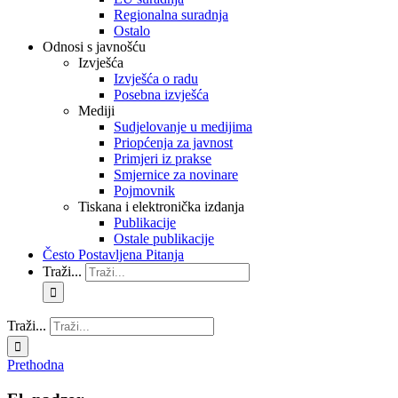
Regionalna suradnja
Ostalo
Odnosi s javnošću
Izvješća
Izvješća o radu
Posebna izvješća
Mediji
Sudjelovanje u medijima
Priopćenja za javnost
Primjeri iz prakse
Smjernice za novinare
Pojmovnik
Tiskana i elektronička izdanja
Publikacije
Ostale publikacije
Često Postavljena Pitanja
Traži...
Traži...
Prethodna