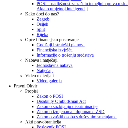
POSI – nadležnost za zaštitu temeljnih prava u skla
Akta o umjetnoj inteligenciji
Kako doći do nas?
Zagreb
Osijek
Split
Rijeka
Opće i financijsko poslovanje
Godišnji i strateški planovi
Financijska izvješća
Informacije o trošenju sredstava
Nabava i natječaji
Jednostavna nabava
Natječaji
Video materijali
Video galerija
Pravni Okvir
Propisi
Zakon o POSI
Disability Ombudsman Act
Zakon o suzbijanju diskriminacije
Zakon o izmjenama i dopunama ZSD
Zakon o zaštiti osoba s duševnim smetnjama
Akti pravobranitelja
Poslovnik POSI