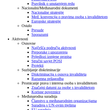
Pravilnik o unutarnjem redu
Nacionalni/Međunarodni dokumenti
Nacionalne strategije
Međ. konvencija o pravima osoba s invaliditetom
Europske strategije
Ostalo
Presude
Sporazumi
Aktivnosti
Osnovne
Najčešća područja aktivnosti
Preporuke i upozorenja
Prijedlozi izmjene propisa
Stručni savjet POSI
Projekti
Suzbijanje diskriminacije
Diskriminacija s osnova invaliditeta
Razumna prilagodba
Promicanje prava i interesa osoba s invaliditetom
Značajni datumi za osobe s invaliditetom
Korisne poveznice
Međunarodna suradnja
Članstvo u međunarodnim organizacijama
Suradnja s UN-ovim tijelima
EU suradnja