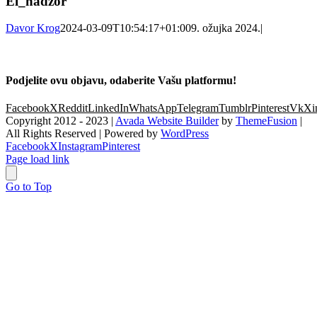
El_nadzor
Davor Krog
2024-03-09T10:54:17+01:00
9. ožujka 2024.
|
Podjelite ovu objavu, odaberite Vašu platformu!
Facebook
X
Reddit
LinkedIn
WhatsApp
Telegram
Tumblr
Pinterest
Vk
Xi
Copyright 2012 - 2023 |
Avada Website Builder
by
ThemeFusion
|
All Rights Reserved | Powered by
WordPress
Facebook
X
Instagram
Pinterest
Page load link
Go to Top