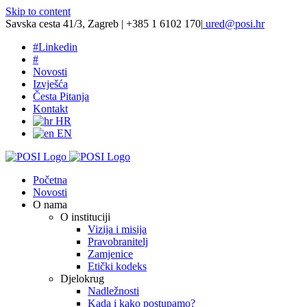
Skip to content
Savska cesta 41/3, Zagreb | +385 1 6102 170
|
ured@posi.hr
#
Linkedin
#
Novosti
Izvješća
Česta Pitanja
Kontakt
HR
EN
Početna
Novosti
O nama
O instituciji
Vizija i misija
Pravobranitelj
Zamjenice
Etički kodeks
Djelokrug
Nadležnosti
Kada i kako postupamo?