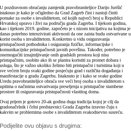
U pozdravnom obraćanju zamjenik pravobraniteljice Darijo Jurišić
istaknuo je kako je očigledno da Grad Zagreb čini i nastoji činiti
pomake za osobe s invaliditetom, od kojih najveći broj u Republici
Hrvatskoj upravo i živi na području grada Zagreba. I tijekom godina,
kao i tijekom 2019. godine, započeto je s nizom inicijativa na kojima je
danas potrebno intenzivirati aktivnosti da one zaista budu ostvarivane u
korist osoba s invaliditetom. Konkretno u vidu osiguravanja
pristupačnosti pothodnika i osiguranja fizičke, informacijske i
komunikacijske pristupačnosti javnih površina. Također, potrebno je
onemogućiti iznajmljivanje onih gradskih prostora koji nisu
pristupačnim, osobito ako ih se planira koristiti za promet dobara i
usluga, što je važno ukoliko želimo biti pristupačni i turistima koji u
sve većem broju svaki godine posjećuju grad i različita događanja i
manifestacije u gradu Zagrebu. Istaknuto je i kako se svake godine
Uredu pravobraniteljice obraća sve veći broj osoba s invaliditetom s
upitima o načinima ostvarivanja preseljenja u pristupačne stambene
prostore ili osiguravanja pristupačnosti vlastitog doma.
Ovaj prijem je gotovo 20-ak godina duga tradicija kojoj je cilj da
gradonačelnik i čelni predstavnici Grada Zagreba izravno čuju s
kakvim se problemima osobe s invaliditetom svakodnevno susreću.
Podijelite ovu objavu s drugima: