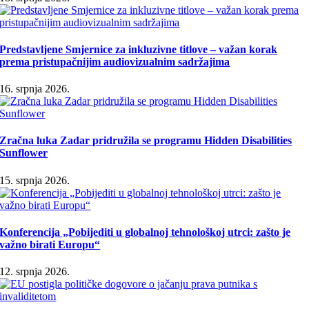
Predstavljene Smjernice za inkluzivne titlove – važan korak
prema pristupačnijim audiovizualnim sadržajima
16. srpnja 2026.
Zračna luka Zadar pridružila se programu Hidden Disabilities
Sunflower
15. srpnja 2026.
Konferencija „Pobijediti u globalnoj tehnološkoj utrci: zašto je
važno birati Europu“
12. srpnja 2026.