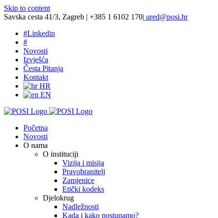
Skip to content
Savska cesta 41/3, Zagreb | +385 1 6102 170
|
ured@posi.hr
#
Linkedin
#
Novosti
Izvješća
Česta Pitanja
Kontakt
HR
EN
Početna
Novosti
O nama
O instituciji
Vizija i misija
Pravobranitelj
Zamjenice
Etički kodeks
Djelokrug
Nadležnosti
Kada i kako postupamo?