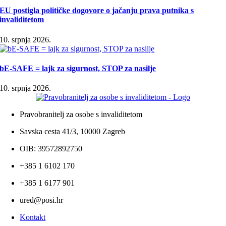
EU postigla političke dogovore o jačanju prava putnika s
invaliditetom
10. srpnja 2026.
bE-SAFE = lajk za sigurnost, STOP za nasilje
10. srpnja 2026.
Pravobranitelj za osobe s invaliditetom
Savska cesta 41/3, 10000 Zagreb
OIB: 39572892750
+385 1 6102 170
+385 1 6177 901
ured@posi.hr
Kontakt