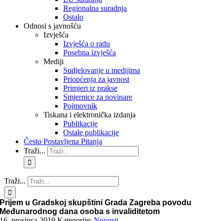
Regionalna suradnja
Ostalo
Odnosi s javnošću
Izvješća
Izvješća o radu
Posebna izvješća
Mediji
Sudjelovanje u medijima
Priopćenja za javnost
Primjeri iz prakse
Smjernice za novinare
Pojmovnik
Tiskana i elektronička izdanja
Publikacije
Ostale publikacije
Često Postavljena Pitanja
Traži...
Traži...
Prijem u Gradskoj skupštini Grada Zagreba povodu
Međunarodnog dana osoba s invaliditetom
16. prosinca 2019.
Kategorije:
Novosti