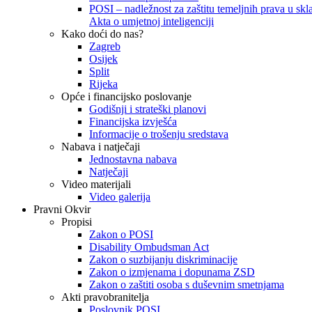
POSI – nadležnost za zaštitu temeljnih prava u skla
Akta o umjetnoj inteligenciji
Kako doći do nas?
Zagreb
Osijek
Split
Rijeka
Opće i financijsko poslovanje
Godišnji i strateški planovi
Financijska izvješća
Informacije o trošenju sredstava
Nabava i natječaji
Jednostavna nabava
Natječaji
Video materijali
Video galerija
Pravni Okvir
Propisi
Zakon o POSI
Disability Ombudsman Act
Zakon o suzbijanju diskriminacije
Zakon o izmjenama i dopunama ZSD
Zakon o zaštiti osoba s duševnim smetnjama
Akti pravobranitelja
Poslovnik POSI