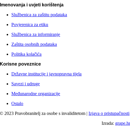
Imenovanja i uvjeti korištenja
Službenica za zaštitu podataka
Povjerenica za etiku
Službenica za informiranje
Zaštita osobnih podataka
Politika kolačića
Korisne poveznice
Državne institucije i javnopravna tijela
Savezi i udruge
Međunarodne organizacije
Ostalo
© 2023 Pravobranitelj za osobe s invaliditetom |
Izjava o pristupačnosti
Izrada:
grape.h