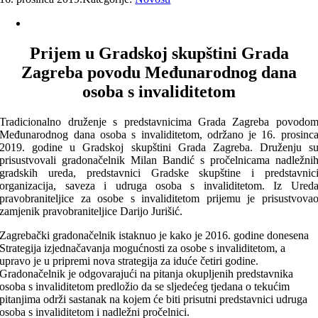
Prijem u Gradskoj skupštini Grada
Zagreba povodu Međunarodnog dana
osoba s invaliditetom
Tradicionalno druženje s predstavnicima Grada Zagreba povodo
Međunarodnog dana osoba s invaliditetom, održano je 16. prosinc
2019. godine u Gradskoj skupštini Grada Zagreba. Druženju s
prisustvovali gradonačelnik Milan Bandić s pročelnicama nadležni
gradskih ureda, predstavnici Gradske skupštine i predstavnic
organizacija, saveza i udruga osoba s invaliditetom. Iz Ured
pravobraniteljice za osobe s invaliditetom prijemu je prisustvova
zamjenik pravobraniteljice Darijo Jurišić.
Zagrebački gradonačelnik istaknuo je kako je 2016. godine donesena
Strategija izjednačavanja mogućnosti za osobe s invaliditetom, a
upravo je u pripremi nova strategija za iduće četiri godine.
Gradonačelnik je odgovarajući na pitanja okupljenih predstavnika
osoba s invaliditetom predložio da se sljedećeg tjedana o tekućim
pitanjima održi sastanak na kojem će biti prisutni predstavnici udruga
osoba s invaliditetom i nadležni pročelnici.