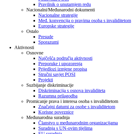
Pravilnik o unutarnjem redu
Nacionalni/Međunarodni dokumenti
Nacionalne strategije
Međ. konvencija o pravima osoba s invaliditetom
Europske strategije
Ostalo
Presude
Sporazumi
Aktivnosti
Osnovne
Najčešća područja aktivnosti
Preporuke i upozorenja
Prijedlozi izmjene propisa
Stručni savjet POSI
Projekti
Suzbijanje diskriminacije
Diskriminacija s osnova invaliditeta
Razumna prilagodba
Promicanje prava i interesa osoba s invaliditetom
Značajni datumi za osobe s invaliditetom
Korisne poveznice
Međunarodna suradnja
Članstvo u međunarodnim organizacijama
Suradnja s UN-ovim tijelima
EU suradnja