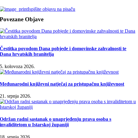
Ispišite objavu na pisaču
Povezane Objave
Čestitka povodom Dana pobjede i domovinske zahvalnosti te
Dana hrvatskih branitelja
5. kolovoza 2026.
Međunarodni književni natječaj za pristupačnu književnost
21. srpnja 2026.
Održan radni sastanak o unaprjeđenju prava osoba s
invaliditetom u Istarskoj županiji
18. srpnja 2026.