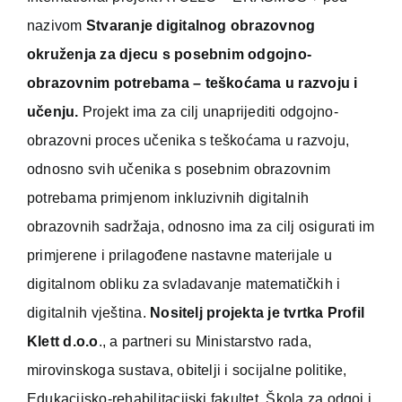
nazivom
Stvaranje digitalnog obrazovnog
okruženja za djecu s posebnim odgojno-
obrazovnim potrebama – teškoćama u razvoju i
učenju.
Projekt ima za cilj unaprijediti odgojno-
obrazovni proces učenika s teškoćama u razvoju,
odnosno svih učenika s posebnim obrazovnim
potrebama primjenom inkluzivnih digitalnih
obrazovnih sadržaja, odnosno ima za cilj osigurati im
primjerene i prilagođene nastavne materijale u
digitalnom obliku za svladavanje matematičkih i
digitalnih vještina.
Nositelj projekta je tvrtka Profil
Klett d.o.o
., a partneri su Ministarstvo rada,
mirovinskoga sustava, obitelji i socijalne politike,
Edukacijsko-rehabilitacijski fakultet, Škola za odgoj i