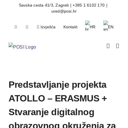
Skip
Savska cesta 41/3, Zagreb | +385 1 6102 170
|
ured@posi.hr
to
content
Izvješća
Kontakt
HR
EN
Predstavljanje projekta
ATOLLO – ERASMUS +
Stvaranje digitalnog
obrazovnog okruženja za