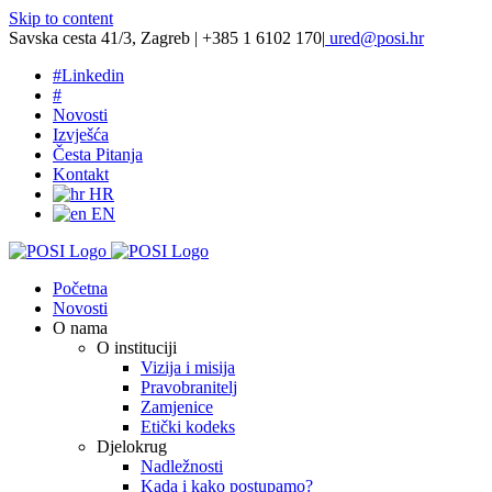
Skip to content
Savska cesta 41/3, Zagreb | +385 1 6102 170
|
ured@posi.hr
#
Linkedin
#
Novosti
Izvješća
Česta Pitanja
Kontakt
HR
EN
Početna
Novosti
O nama
O instituciji
Vizija i misija
Pravobranitelj
Zamjenice
Etički kodeks
Djelokrug
Nadležnosti
Kada i kako postupamo?