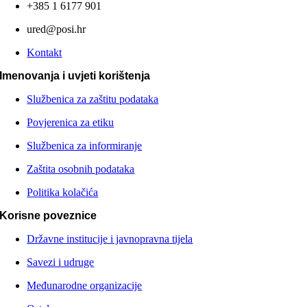
+385 1 6177 901
ured@posi.hr
Kontakt
Imenovanja i uvjeti korištenja
Službenica za zaštitu podataka
Povjerenica za etiku
Službenica za informiranje
Zaštita osobnih podataka
Politika kolačića
Korisne poveznice
Državne institucije i javnopravna tijela
Savezi i udruge
Međunarodne organizacije