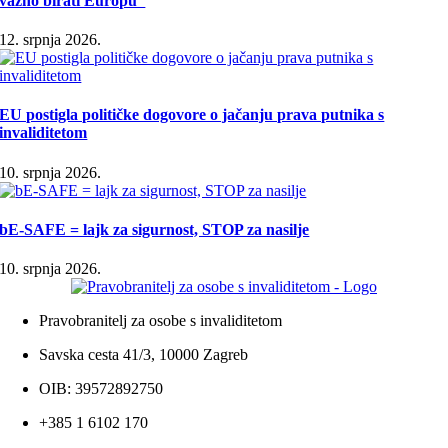
važno birati Europu“
12. srpnja 2026.
EU postigla političke dogovore o jačanju prava putnika s
invaliditetom
10. srpnja 2026.
bE-SAFE = lajk za sigurnost, STOP za nasilje
10. srpnja 2026.
Pravobranitelj za osobe s invaliditetom
Savska cesta 41/3, 10000 Zagreb
OIB: 39572892750
+385 1 6102 170