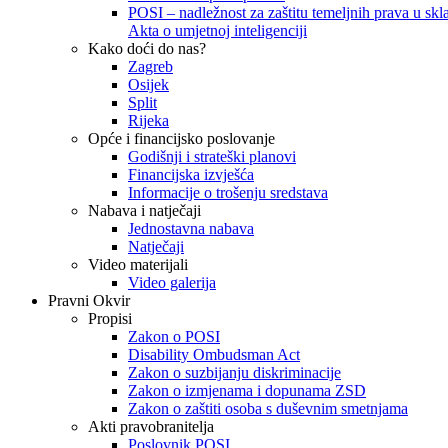
POSI – nadležnost za zaštitu temeljnih prava u skla
Akta o umjetnoj inteligenciji
Kako doći do nas?
Zagreb
Osijek
Split
Rijeka
Opće i financijsko poslovanje
Godišnji i strateški planovi
Financijska izvješća
Informacije o trošenju sredstava
Nabava i natječaji
Jednostavna nabava
Natječaji
Video materijali
Video galerija
Pravni Okvir
Propisi
Zakon o POSI
Disability Ombudsman Act
Zakon o suzbijanju diskriminacije
Zakon o izmjenama i dopunama ZSD
Zakon o zaštiti osoba s duševnim smetnjama
Akti pravobranitelja
Poslovnik POSI