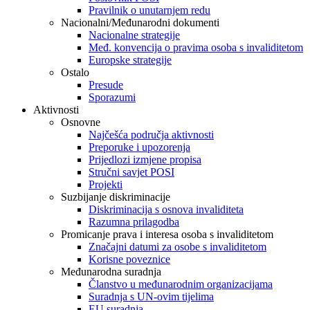
Pravilnik o unutarnjem redu
Nacionalni/Međunarodni dokumenti
Nacionalne strategije
Međ. konvencija o pravima osoba s invaliditetom
Europske strategije
Ostalo
Presude
Sporazumi
Aktivnosti
Osnovne
Najčešća područja aktivnosti
Preporuke i upozorenja
Prijedlozi izmjene propisa
Stručni savjet POSI
Projekti
Suzbijanje diskriminacije
Diskriminacija s osnova invaliditeta
Razumna prilagodba
Promicanje prava i interesa osoba s invaliditetom
Značajni datumi za osobe s invaliditetom
Korisne poveznice
Međunarodna suradnja
Članstvo u međunarodnim organizacijama
Suradnja s UN-ovim tijelima
EU suradnja