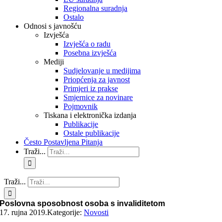
Regionalna suradnja
Ostalo
Odnosi s javnošću
Izvješća
Izvješća o radu
Posebna izvješća
Mediji
Sudjelovanje u medijima
Priopćenja za javnost
Primjeri iz prakse
Smjernice za novinare
Pojmovnik
Tiskana i elektronička izdanja
Publikacije
Ostale publikacije
Često Postavljena Pitanja
Traži...
Traži...
Poslovna sposobnost osoba s invaliditetom
17. rujna 2019.
Kategorije:
Novosti