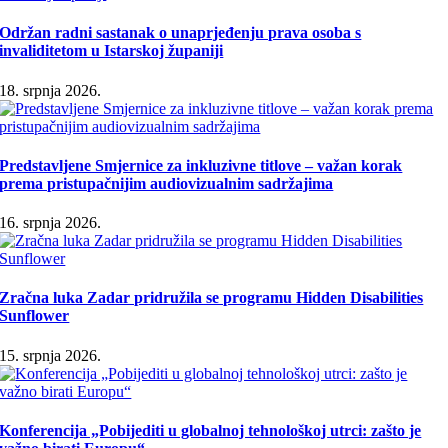
Održan radni sastanak o unaprjeđenju prava osoba s
invaliditetom u Istarskoj županiji
18. srpnja 2026.
Predstavljene Smjernice za inkluzivne titlove – važan korak
prema pristupačnijim audiovizualnim sadržajima
16. srpnja 2026.
Zračna luka Zadar pridružila se programu Hidden Disabilities
Sunflower
15. srpnja 2026.
Konferencija „Pobijediti u globalnoj tehnološkoj utrci: zašto je