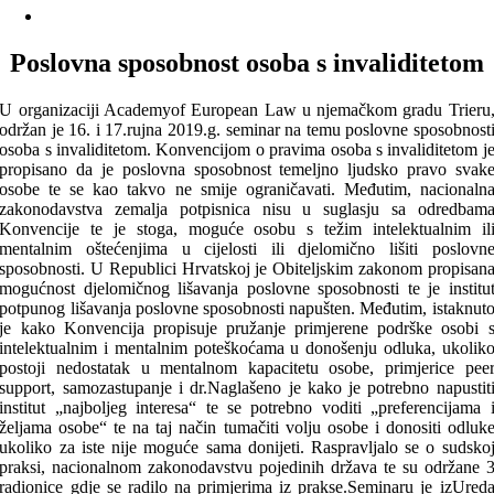
Poslovna sposobnost osoba s invaliditetom
U organizaciji Academyof European Law u njemačkom gradu Trieru
održan je 16. i 17.rujna 2019.g. seminar na temu poslovne sposobnost
osoba s invaliditetom. Konvencijom o pravima osoba s invaliditetom j
propisano da je poslovna sposobnost temeljno ljudsko pravo svak
osobe te se kao takvo ne smije ograničavati. Međutim, nacionaln
zakonodavstva zemalja potpisnica nisu u suglasju sa odredbam
Konvencije te je stoga, moguće osobu s težim intelektualnim il
mentalnim oštećenjima u cijelosti ili djelomično lišiti poslovn
sposobnosti. U Republici Hrvatskoj je Obiteljskim zakonom propisan
mogućnost djelomičnog lišavanja poslovne sposobnosti te je institu
potpunog lišavanja poslovne sposobnosti napušten. Međutim, istaknut
je kako Konvencija propisuje pružanje primjerene podrške osobi 
intelektualnim i mentalnim poteškoćama u donošenju odluka, ukolik
postoji nedostatak u mentalnom kapacitetu osobe, primjerice pee
support, samozastupanje i dr.Naglašeno je kako je potrebno napustit
institut „najboljeg interesa“ te se potrebno voditi „preferencijama 
željama osobe“ te na taj način tumačiti volju osobe i donositi odluk
ukoliko za iste nije moguće sama donijeti. Raspravljalo se o sudsko
praksi, nacionalnom zakonodavstvu pojedinih država te su održane 
radionice gdje se radilo na primjerima iz prakse.Seminaru je izUred