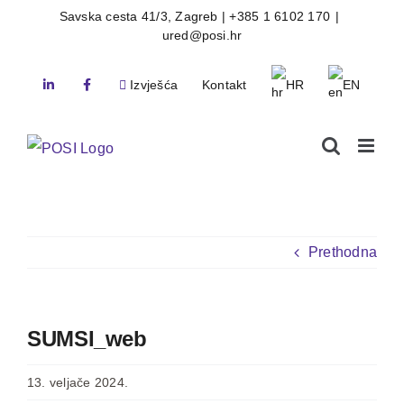
Skip
Savska cesta 41/3, Zagreb | +385 1 6102 170
|
ured@posi.hr
to
content
Izvješća
Kontakt
HR
EN
Prethodna
SUMSI_web
13. veljače 2024.