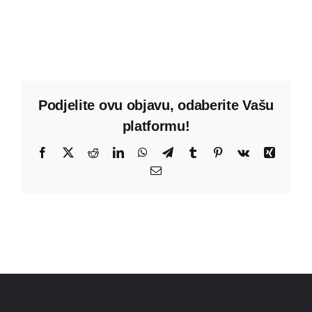
Podjelite ovu objavu, odaberite Vašu
platformu!
Facebook
X
Reddit
LinkedIn
WhatsApp
Telegram
Tumblr
Pinterest
Vk
Xing
Email: