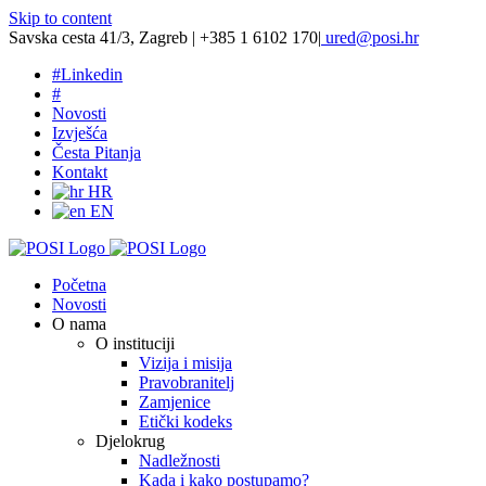
Skip to content
Savska cesta 41/3, Zagreb | +385 1 6102 170
|
ured@posi.hr
#
Linkedin
#
Novosti
Izvješća
Česta Pitanja
Kontakt
HR
EN
Početna
Novosti
O nama
O instituciji
Vizija i misija
Pravobranitelj
Zamjenice
Etički kodeks
Djelokrug
Nadležnosti
Kada i kako postupamo?