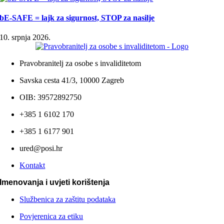
bE-SAFE = lajk za sigurnost, STOP za nasilje
10. srpnja 2026.
Pravobranitelj za osobe s invaliditetom
Savska cesta 41/3, 10000 Zagreb
OIB: 39572892750
+385 1 6102 170
+385 1 6177 901
ured@posi.hr
Kontakt
Imenovanja i uvjeti korištenja
Službenica za zaštitu podataka
Povjerenica za etiku