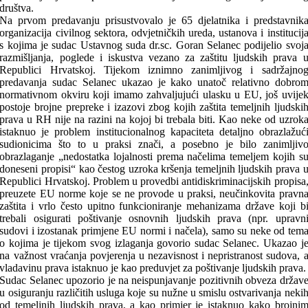
društva.
Na prvom predavanju prisustvovalo je 65 djelatnika i predstavnik
organizacija civilnog sektora, odvjetničkih ureda, ustanova i institucij
s kojima je sudac Ustavnog suda dr.sc. Goran Selanec podijelio svoj
razmišljanja, poglede i iskustva vezano za zaštitu ljudskih prava 
Republici Hrvatskoj. Tijekom iznimno zanimljivog i sadržajno
predavanja sudac Selanec ukazao je kako unatoč relativno dobro
normativnom okviru koji imamo zahvaljujući ulasku u EU, još uvije
postoje brojne prepreke i izazovi zbog kojih zaštita temeljnih ljudski
prava u RH nije na razini na kojoj bi trebala biti. Kao neke od uzrok
istaknuo je problem institucionalnog kapaciteta detaljno obrazlažuć
sudionicima što to u praksi znači, a posebno je bilo zanimljiv
obrazlaganje „nedostatka lojalnosti prema načelima temeljem kojih s
doneseni propisi“ kao čestog uzroka kršenja temeljnih ljudskih prava 
Republici Hrvatskoj. Problem u provedbi antidiskriminacijskih propisa
preuzete EU norme koje se ne provode u praksi, neučinkovita pravn
zaštita i vrlo često upitno funkcioniranje mehanizama države koji b
trebali osigurati poštivanje osnovnih ljudskih prava (npr. upravn
sudovi i izostanak primjene EU normi i načela), samo su neke od tem
o kojima je tijekom svog izlaganja govorio sudac Selanec. Ukazao j
na važnost vraćanja povjerenja u nezavisnost i nepristranost sudova, 
vladavinu prava istaknuo je kao preduvjet za poštivanje ljudskih prava.
Sudac Selanec upozorio je na neispunjavanje pozitivnih obveza držav
u osiguranju različitih usluga koje su nužne u smislu ostvarivanja neki
od temeljnih ljudskih prava, a kao primjer je istaknuo kako brojni