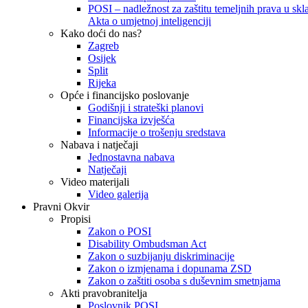
POSI – nadležnost za zaštitu temeljnih prava u skla
Akta o umjetnoj inteligenciji
Kako doći do nas?
Zagreb
Osijek
Split
Rijeka
Opće i financijsko poslovanje
Godišnji i strateški planovi
Financijska izvješća
Informacije o trošenju sredstava
Nabava i natječaji
Jednostavna nabava
Natječaji
Video materijali
Video galerija
Pravni Okvir
Propisi
Zakon o POSI
Disability Ombudsman Act
Zakon o suzbijanju diskriminacije
Zakon o izmjenama i dopunama ZSD
Zakon o zaštiti osoba s duševnim smetnjama
Akti pravobranitelja
Poslovnik POSI