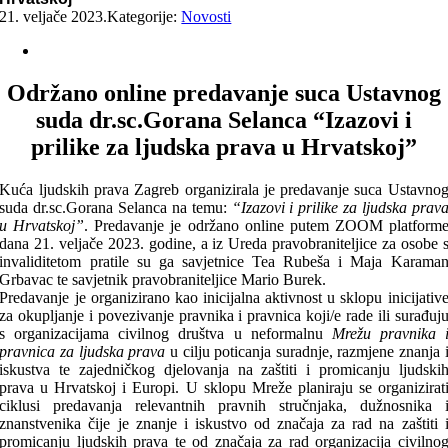
21. veljače 2023.
Kategorije:
Novosti
Održano online predavanje suca Ustavnog
suda dr.sc.Gorana Selanca “Izazovi i
prilike za ljudska prava u Hrvatskoj”
Kuća ljudskih prava Zagreb organizirala je predavanje suca Ustavno
suda dr.sc.Gorana Selanca na temu:
“Izazovi i prilike za ljudska prav
u Hrvatskoj”
. Predavanje je održano online putem ZOOM platform
dana 21. veljače 2023. godine, a iz Ureda pravobraniteljice za osobe 
invaliditetom pratile su ga savjetnice Tea Rubeša i Maja Karama
Grbavac te savjetnik pravobraniteljice Mario Burek.
Predavanje je organizirano kao inicijalna aktivnost u sklopu inicijativ
za okupljanje i povezivanje pravnika i pravnica koji/e rade ili surađuj
s organizacijama civilnog društva u neformalnu
Mrežu pravnika 
pravnica za ljudska prava
u cilju poticanja suradnje, razmjene znanja 
iskustva te zajedničkog djelovanja na zaštiti i promicanju ljudski
prava u Hrvatskoj i Europi. U sklopu Mreže planiraju se organizirat
ciklusi predavanja relevantnih pravnih stručnjaka, dužnosnika 
znanstvenika čije je znanje i iskustvo od značaja za rad na zaštiti 
promicanju ljudskih prava te od značaja za rad organizacija civilno