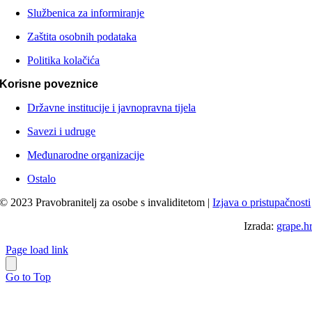
Službenica za informiranje
Zaštita osobnih podataka
Politika kolačića
Korisne poveznice
Državne institucije i javnopravna tijela
Savezi i udruge
Međunarodne organizacije
Ostalo
© 2023 Pravobranitelj za osobe s invaliditetom |
Izjava o pristupačnosti
Izrada:
grape.h
Page load link
Go to Top