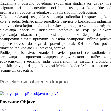
građanima i posebno pojedinim skupinama građana još uvijek nij
osiguran pristup osnovnim socijalnim uslugama koje štite o
siromaštva i buduće nejednakosti u svim životnim područjima.
Nakon predavanja uslijedila su pitanja sudionika i rasprava tijeko
koje je sudac Selanec iznio prijedloge i savjete o konkretnim radnjam
i aktivnostima kojima sudionici predavanja mogu u svojim područjim
djelovanja doprinijeti uklanjanju prepreka na koje je tijeko
predavanja ukazao (npr. inzistiranje na korištenju dostupni
postupovnih alata u upravnim i sudskim postupcima, vršenje pritisk
koji će dovesti do toga da pravni poredak RH konačno počn
funkcionirati kao dio EU pravnog poretka).
Podijeljeno iskustvo, znanje i savjeti pomoći će sudionicim
predavanja u njihovom daljnjem zagovaračkom, istraživačkom
edukacijskom i općenito radu usmjerenom na zaštitu i promocij
ljudskih prava, a daljnje aktivnosti Mreže također će biti usmjerene 
jačanje tih kapaciteta.
Podijelite ovu objavu s drugima:
Ispišite objavu na pisaču
Povezane Objave