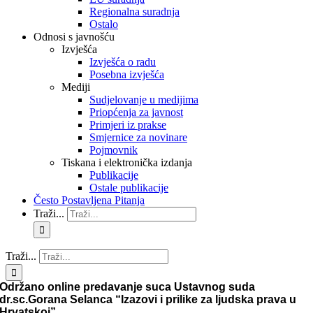
Regionalna suradnja
Ostalo
Odnosi s javnošću
Izvješća
Izvješća o radu
Posebna izvješća
Mediji
Sudjelovanje u medijima
Priopćenja za javnost
Primjeri iz prakse
Smjernice za novinare
Pojmovnik
Tiskana i elektronička izdanja
Publikacije
Ostale publikacije
Često Postavljena Pitanja
Traži...
Traži...
Održano online predavanje suca Ustavnog suda
dr.sc.Gorana Selanca “Izazovi i prilike za ljudska prava u
Hrvatskoj”