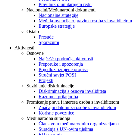
Pravilnik o unutarnjem redu
Nacionalni/Međunarodni dokumenti
Nacionalne strategije
Međ. konvencija o pravima osoba s invaliditetom
Europske strategije
Ostalo
Presude
Sporazumi
Aktivnosti
Osnovne
Najčešća područja aktivnosti
Preporuke i upozorenja
Prijedlozi izmjene propisa
Stručni savjet POSI
Projekti
Suzbijanje diskriminacije
Diskriminacija s osnova invaliditeta
Razumna prilagodba
Promicanje prava i interesa osoba s invaliditetom
Značajni datumi za osobe s invaliditetom
Korisne poveznice
Međunarodna suradnja
Članstvo u međunarodnim organizacijama
Suradnja s UN-ovim tijelima
EU suradnja