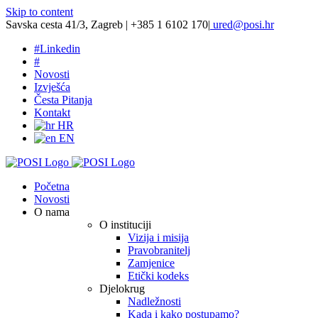
Skip to content
Savska cesta 41/3, Zagreb | +385 1 6102 170
|
ured@posi.hr
#
Linkedin
#
Novosti
Izvješća
Česta Pitanja
Kontakt
HR
EN
Početna
Novosti
O nama
O instituciji
Vizija i misija
Pravobranitelj
Zamjenice
Etički kodeks
Djelokrug
Nadležnosti
Kada i kako postupamo?