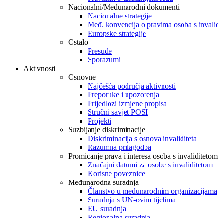
Nacionalni/Međunarodni dokumenti
Nacionalne strategije
Međ. konvencija o pravima osoba s invali
Europske strategije
Ostalo
Presude
Sporazumi
Aktivnosti
Osnovne
Najčešća područja aktivnosti
Preporuke i upozorenja
Prijedlozi izmjene propisa
Stručni savjet POSI
Projekti
Suzbijanje diskriminacije
Diskriminacija s osnova invaliditeta
Razumna prilagodba
Promicanje prava i interesa osoba s invaliditetom
Značajni datumi za osobe s invaliditetom
Korisne poveznice
Međunarodna suradnja
Članstvo u međunarodnim organizacijama
Suradnja s UN-ovim tijelima
EU suradnja
Regionalna suradnja