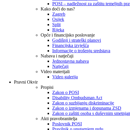
POSI – nadležnost za zaštitu temeljnih prav
Kako doći do nas?
Zagreb
Osijek
Split
Rijeka
Opće i financijsko poslovanje
Godišnji i strateški planovi
Financijska izvješća
Informacije o trošenju sredstava
Nabava i natječaji
Jednostavna nabava
Natječaji
Video materijali
Video galerija
Pravni Okvir
Propisi
Zakon o POSI
Disability Ombudsman Act
Zakon o suzbijanju diskriminacije
Zakon o izmjenama i dopunama ZSD
Zakon o zaštiti osoba s duševnim smetnja
Akti pravobranitelja
Poslovnik POSI
Pravilnik o unutarnjem redu