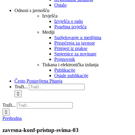
Ostalo
Odnosi s javnošću
Izvješća
Izvješća o radu
Posebna izvješća
Mediji
Sudjelovanje u medijima
Priopćenja za javnost
Primjeri iz prakse
Smjernice za novinare
Pojmovnik
Tiskana i elektronička izdanja
Publikacije
Ostale publikacije
Često Postavljena Pitanja
Traži...
Traži...
Prethodna
zavrsna-konf-pristup-svima-03