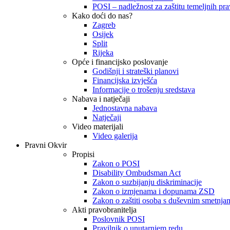
POSI – nadležnost za zaštitu temeljnih prav
Kako doći do nas?
Zagreb
Osijek
Split
Rijeka
Opće i financijsko poslovanje
Godišnji i strateški planovi
Financijska izvješća
Informacije o trošenju sredstava
Nabava i natječaji
Jednostavna nabava
Natječaji
Video materijali
Video galerija
Pravni Okvir
Propisi
Zakon o POSI
Disability Ombudsman Act
Zakon o suzbijanju diskriminacije
Zakon o izmjenama i dopunama ZSD
Zakon o zaštiti osoba s duševnim smetnja
Akti pravobranitelja
Poslovnik POSI
Pravilnik o unutarnjem redu