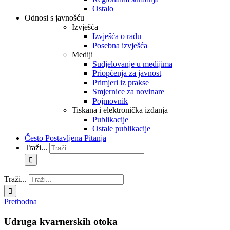
Ostalo
Odnosi s javnošću
Izvješća
Izvješća o radu
Posebna izvješća
Mediji
Sudjelovanje u medijima
Priopćenja za javnost
Primjeri iz prakse
Smjernice za novinare
Pojmovnik
Tiskana i elektronička izdanja
Publikacije
Ostale publikacije
Često Postavljena Pitanja
Traži...
Traži...
Prethodna
Udruga kvarnerskih otoka