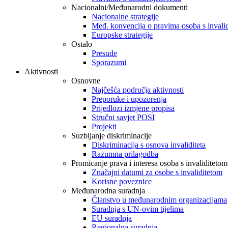
Nacionalni/Međunarodni dokumenti
Nacionalne strategije
Međ. konvencija o pravima osoba s invali
Europske strategije
Ostalo
Presude
Sporazumi
Aktivnosti
Osnovne
Najčešća područja aktivnosti
Preporuke i upozorenja
Prijedlozi izmjene propisa
Stručni savjet POSI
Projekti
Suzbijanje diskriminacije
Diskriminacija s osnova invaliditeta
Razumna prilagodba
Promicanje prava i interesa osoba s invaliditetom
Značajni datumi za osobe s invaliditetom
Korisne poveznice
Međunarodna suradnja
Članstvo u međunarodnim organizacijama
Suradnja s UN-ovim tijelima
EU suradnja
Regionalna suradnja