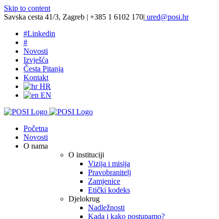
Skip to content
Savska cesta 41/3, Zagreb | +385 1 6102 170
|
ured@posi.hr
#
Linkedin
#
Novosti
Izvješća
Česta Pitanja
Kontakt
HR
EN
Početna
Novosti
O nama
O instituciji
Vizija i misija
Pravobranitelj
Zamjenice
Etički kodeks
Djelokrug
Nadležnosti
Kada i kako postupamo?