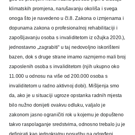
klimatskih promjena, narušavanju okoliša i svega
onoga što je navedeno u čl.8. Zakona o izmjenama i
dopunama zakona o profesionalnoj rehabilitaciji i
zapošljavanju osoba s invaliditetom iz ožujka 2020.),
jednostavno „zagrabiti“ u taj nedovoljno iskorišteni
bazen, dok s druge strane imamo razmjerno mali broj
zaposlenih osoba s invaliditetom (njih ukupno oko
11.000 u odnosu na više od 200.000 osoba s
invaliditetom u radno aktivnoj dobi). Mišljenja smo
da, ako je u situaciji ugroze opstanka radnih mjesta
bilo nužno donijeti ovakvu odluku, valjalo je
zakonom jasno ograničiti rok u kojemu je dopušteno
takvo raspolaganje sredstvima, odnosno trebalo ju je
definirati kao jednokratnu posudbu na određeni