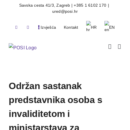
Skip
Savska cesta 41/3, Zagreb | +385 1 6102 170
|
ured@posi.hr
to
content
Izvješća
Kontakt
HR
EN
Održan sastanak
predstavnika osoba s
invaliditetom i
ministarstava za