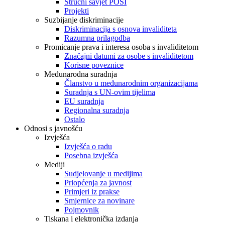
Stručni savjet POSI
Projekti
Suzbijanje diskriminacije
Diskriminacija s osnova invaliditeta
Razumna prilagodba
Promicanje prava i interesa osoba s invaliditetom
Značajni datumi za osobe s invaliditetom
Korisne poveznice
Međunarodna suradnja
Članstvo u međunarodnim organizacijama
Suradnja s UN-ovim tijelima
EU suradnja
Regionalna suradnja
Ostalo
Odnosi s javnošću
Izvješća
Izvješća o radu
Posebna izvješća
Mediji
Sudjelovanje u medijima
Priopćenja za javnost
Primjeri iz prakse
Smjernice za novinare
Pojmovnik
Tiskana i elektronička izdanja