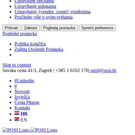
Upravljajte opcijama
Upravljanje uslugama
Upravljanje {vendor_count} vendorima
Pročitajte više o ovim svrhama
Prihvati
Zabrani
Pogledaj postavke
Spremi preference
Pogledaj postavke
Politika kolačića
Zaštita Osobnih Podataka
Skip to content
Savska cesta 41/3, Zagreb | +385 1 6102 170
|
ured@posi.hr
#
Linkedin
#
Novosti
Izvješća
Česta Pitanja
Kontakt
HR
EN