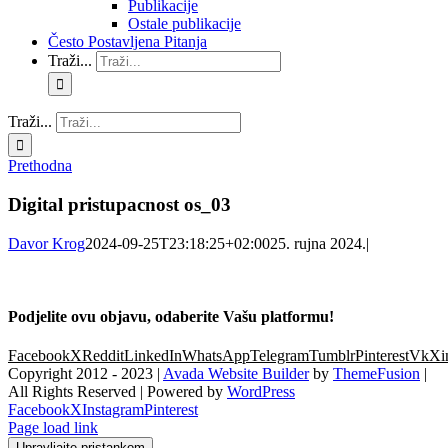
Publikacije
Ostale publikacije
Često Postavljena Pitanja
Traži...
Traži...
Prethodna
Digital pristupacnost os_03
Davor Krog
2024-09-25T23:18:25+02:00
25. rujna 2024.
|
Podjelite ovu objavu, odaberite Vašu platformu!
Facebook
X
Reddit
LinkedIn
WhatsApp
Telegram
Tumblr
Pinterest
Vk
Xi
Copyright 2012 - 2023 |
Avada Website Builder
by
ThemeFusion
|
All Rights Reserved | Powered by
WordPress
Facebook
X
Instagram
Pinterest
Page load link
Upravljajte pristankom