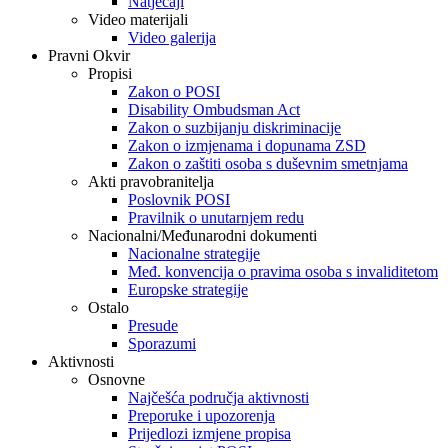
Natječaji
Video materijali
Video galerija
Pravni Okvir
Propisi
Zakon o POSI
Disability Ombudsman Act
Zakon o suzbijanju diskriminacije
Zakon o izmjenama i dopunama ZSD
Zakon o zaštiti osoba s duševnim smetnjama
Akti pravobranitelja
Poslovnik POSI
Pravilnik o unutarnjem redu
Nacionalni/Međunarodni dokumenti
Nacionalne strategije
Međ. konvencija o pravima osoba s invaliditetom
Europske strategije
Ostalo
Presude
Sporazumi
Aktivnosti
Osnovne
Najčešća područja aktivnosti
Preporuke i upozorenja
Prijedlozi izmjene propisa