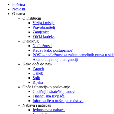
Početna
Novosti
O nama
O instituciji
Vizija i misija
Pravobranitelj
Zamjenice
Etički kodeks
Djelokrug
Nadležnosti
Kada i kako postupamo?
POSI – nadležnost za zaštitu temeljnih prava u skla
Akta o umjetnoj inteligenciji
Kako doći do nas?
Zagreb
Osijek
Split
Rijeka
Opće i financijsko poslovanje
Godišnji i strateški planovi
Financijska izvješća
Informacije o trošenju sredstava
Nabava i natječaji
Jednostavna nabava