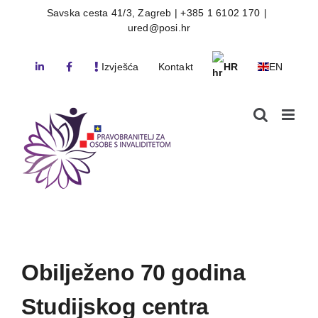
Skip
Savska cesta 41/3, Zagreb | +385 1 6102 170
|
ured@posi.hr
to
content
Izvješća
Kontakt
HR
EN
Obilježeno 70 godina
Studijskog centra