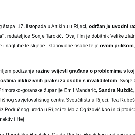
tapa, 17. listopada u Art kinu u Rijeci,
održan je uvodni r
a“,
redateljice Sonje Tarokić. Ovaj film je dobitnik Velike zla
 i nagluhe te slijepe i slabovidne osobe te je
ovom prilikom,
ciljem podizanja
razine svijesti građana o
problemima s koj
ostima inkluzivnih praksi za osobe s invaliditetom.
Svoje 
 Primorsko-goranske županije Emil Mandarić,
Sandra Nuždić
,
ilišnog savjetovališnog centra Sveučilišta u Rijeci, Tea Rubeš
iz Područnog ureda u Rijeci te Maja Ogrizović kao inicijatorica
maktiv i Hej!
ture Republike Hrvatske, Grada Rijeke, Hrvatskog audiovizual