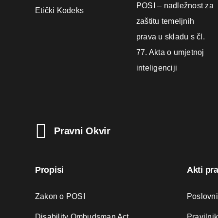
POSI – nadležnost za
Etički Kodeks
zaštitu temeljnih
prava u skladu s čl.
77. Akta o umjetnoj
inteligenciji
Pravni Okvir
Propisi
Akti pr
Zakon o POSI
Poslovn
Disability Ombudsman Act
Pravilni