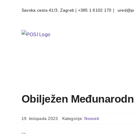
Skip
Savska cesta 41/3, Zagreb | +385 1 6102 170
|
ured@po
to
content
Obilježen Međunarodni 
19. listopada 2023.
Kategorije:
Novosti