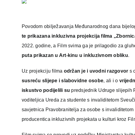
Povodom obilježavanja Međunarodnog dana bijelog š
te prikazana inkluzivna projekcija filma „Zbornic
2022. godine, a Film svima ga je prilagodio za gluhe
puta prikazan u Art-kinu u inkluzivnom obliku
.
Uz projekciju filma
održan je i uvodni razgovor
s 
susreću slijepe i slabovidne osobe
, ali i o
vrijedn
iskustvo podijelili su
predsjednik Udruge slijepih
voditeljica Ureda za studente s invaliditetom Sveuč
savjetnica Pravobranitelja za osobe s invaliditetom 
producentica inkluzivnih projekata u kulturi kroz Fil
Film svima se provodi uz podršku Ministarstva kul