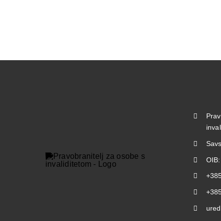
Prav
inva
Savs
OIB
+385
+385
ured