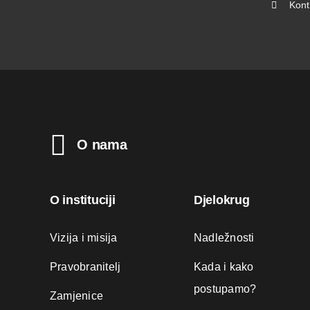
Kont
O nama
O instituciji
Djelokrug
Vizija i misija
Nadležnosti
Pravobranitelj
Kada i kako
postupamo?
Zamjenice