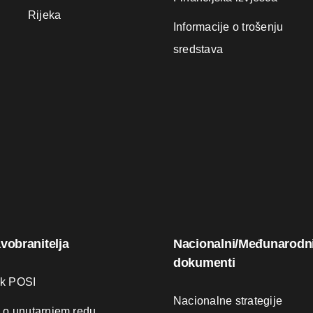
Rijeka
Informacije o trošenju
sredstava
avobranitelja
Nacionalni/Međunarodn
dokumenti
ik POSI
Nacionalne strategije
k o unutarnjem redu