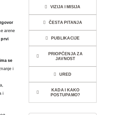
VIZIJA I MISIJA
azgovor
ČESTA PITANJA
tne arene
PUBLIKACIJE
 prvi
PRIOPĆENJA ZA
JAVNOST
ima se
znanje i
URED
a,
KADA I KAKO
 i
POSTUPAMO?
nog