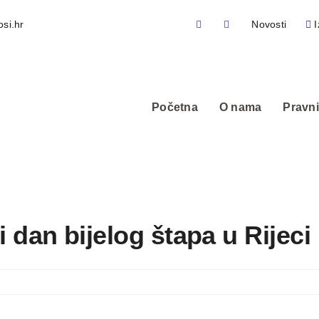
si.hr
Novosti
I
Početna
O nama
Pravni
dan bijelog štapa u Rijeci