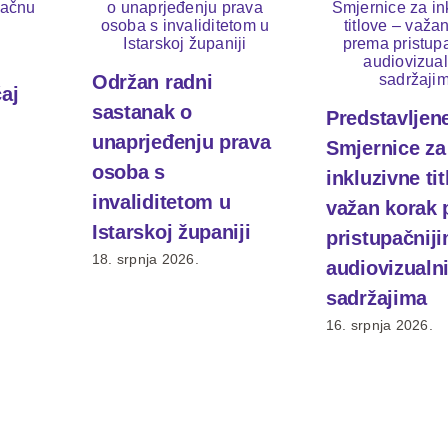
Održan radni
čaj
sastanak o
Predstavljen
unaprjeđenju prava
Smjernice za
osoba s
inkluzivne tit
invaliditetom u
važan korak
Istarskoj županiji
pristupačnij
18. srpnja 2026.
audiovizualn
sadržajima
16. srpnja 2026.