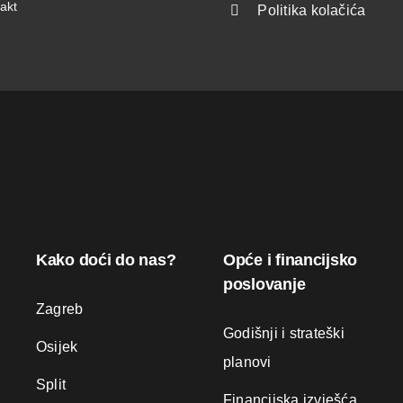
akt
Politika kolačića
Kako doći do nas?
Opće i financijsko
poslovanje
Zagreb
Godišnji i strateški
Osijek
planovi
Split
Financijska izvješća