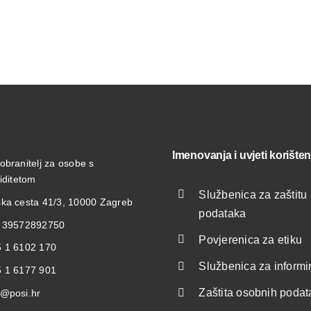
Imenovanja i uvjeti korišten
obranitelj za osobe s
liditetom
Službenica za zaštitu
ka cesta 41/3, 10000 Zagreb
podataka
: 39572892750
Povjerenica za etiku
 1 6102 170
Službenica za informi
 1 6177 901
Zaštita osobnih poda
@posi.hr