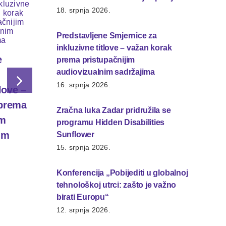
18. srpnja 2026.
Predstavljene Smjernice za
Zračna luka Zadar
Konferenci
inkluzivne titlove – važan korak
pridružila se
„Pobijediti
e
prema pristupačnijim
programu Hidden
globalnoj
audiovizualnim sadržajima
16. srpnja 2026.
Disabilities
tehnološkoj
love –
Sunflower
zašto je va
 prema
Zračna luka Zadar pridružila se
Europu“
15. srpnja 2026.
im
programu Hidden Disabilities
12. srpnja 2026
im
Sunflower
15. srpnja 2026.
Konferencija „Pobijediti u globalnoj
tehnološkoj utrci: zašto je važno
birati Europu“
12. srpnja 2026.