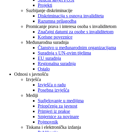
Projekti
Suzbijanje diskriminacije
Diskriminacija s osnova invaliditeta
Razumna prilagodba
Promicanje prava i interesa osoba s invaliditetom
Značajni datumi za osobe s invaliditetom
Korisne poveznice
Međunarodna suradnja
Članstvo u međunarodnim organizacijama
Suradnja s UN-ovim tijelima
EU suradnja
Regionalna suradnja
Ostalo
Odnosi s javnošću
Izvješća
Izvješća o radu
Posebna izvješća
Mediji
Sudjelovanje u medijima
Priopćenja za javnost
Primjeri iz prakse
Smjernice za novinare
Pojmovnik
Tiskana i elektronička izdanja