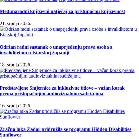
Međunarodni književni natječaj za pristupačnu književnost
21. srpnja 2026.
Održan radni sastanak o unaprjeđenju prava osoba s
invaliditetom u Istarskoj županiji
18. srpnja 2026.
Predstavljene Smjernice za inkluzivne titlove – važan korak
prema pristupačnijim audiovizualnim sadržajima
16. srpnja 2026.
Zračna luka Zadar pridružila se programu Hidden Disabilities
Sunflower