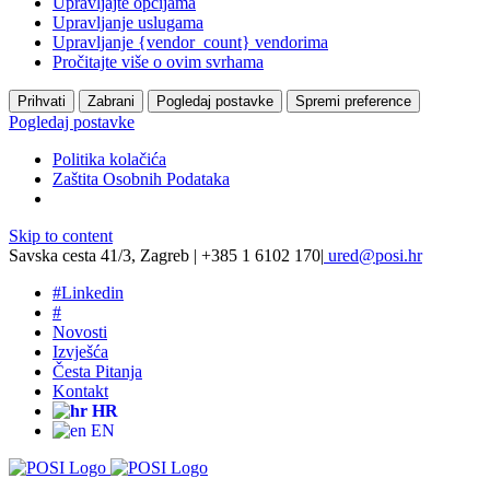
Upravljajte opcijama
Upravljanje uslugama
Upravljanje {vendor_count} vendorima
Pročitajte više o ovim svrhama
Prihvati
Zabrani
Pogledaj postavke
Spremi preference
Pogledaj postavke
Politika kolačića
Zaštita Osobnih Podataka
Skip to content
Savska cesta 41/3, Zagreb | +385 1 6102 170
|
ured@posi.hr
#
Linkedin
#
Novosti
Izvješća
Česta Pitanja
Kontakt
HR
EN