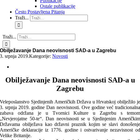
Publikacije
Ostale publikacije
Često Postavljena Pitanja
Traži...
Traži...
Obilježavanje Dana neovisnosti SAD-a u Zagrebu
3. srpnja 2019.
Kategorije:
Novosti
Obilježavanje Dana neovisnosti SAD-a u
Zagrebu
Veleposlanstvo Sjedinjenih Američkih Država u Hrvatskoj obilježilo j
3. srpnja 2019. godine Dan neovisnosti. Ove godine već tradicionaln
zabava održana je u Tvornici Kulture u Zagrebu s temo
„Nevjerojatne 50-te“. Dan neovisnosti se u Sjedinjenim Američki
Državama obilježava kao državni praznik kojim se slavi donošenj
Američke deklaracije iz 1776. godine i ostvarivanje nezavisnost o
Velike Britanije.