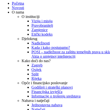
Početna
Novosti
O nama
O instituciji
Vizija i misija
Pravobranitelj
Zamjenice
Etički kodeks
Djelokrug
Nadležnosti
Kada i kako postupamo?
POSI – nadležnost za zaštitu temeljnih prava u skla
Akta o umjetnoj inteligenciji
Kako doći do nas?
Zagreb
Osijek
Split
Rijeka
Opće i financijsko poslovanje
Godišnji i strateški planovi
Financijska izvješća
Informacije o trošenju sredstava
Nabava i natječaji
Jednostavna nabava
Natječaji