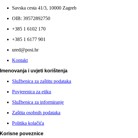
Savska cesta 41/3, 10000 Zagreb
OIB: 39572892750
+385 1 6102 170
+385 1 6177 901
ured@posi.hr
Kontakt
Imenovanja i uvjeti korištenja
Službenica za zaštitu podataka
Povjerenica za etiku
Službenica za informiranje
Zaštita osobnih podataka
Politika kolačića
Korisne poveznice