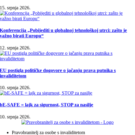
15. srpnja 2026.
Konferencija „Pobijediti u globalnoj tehnološkoj utrci: zašto je
važno birati Europu“
12. srpnja 2026.
EU postigla političke dogovore o jačanju prava putnika s
invaliditetom
10. srpnja 2026.
bE-SAFE = lajk za sigurnost, STOP za nasilje
10. srpnja 2026.
Pravobranitelj za osobe s invaliditetom