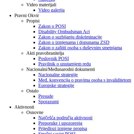
Video materijali
Video galerija
Pravni Okvir
Propisi
Zakon o POSI
Disability Ombudsman Act
Zakon o suzbijanju diskriminacije
Zakon o izmjenama i dopunama ZSD
Zakon o zaštiti osoba s duševnim smetnjama
Akti pravobranitelja
Poslovnik POSI
Pravilnik o unutarnjem redu
Nacionalni/Međunarodni dokumenti
Nacionalne strategije
Međ. konvencija o pravima osoba s invaliditetom
Europske strategije
Ostalo
Presude
Sporazumi
Aktivnosti
Osnovne
Najčešća područja aktivnosti
Preporuke i upozorenja
Prijedlozi izmjene propisa
Stručni savjet POSI