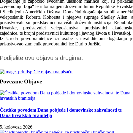
Događanje je započelo svečanim ulaskom marinca koji su prikazal
„ceremoniju boja“ te intoniranjem državnim himni Republike Hrvatsk
i Sjedinjenih Američkih Država. Domaćini događanja su bili američk
veleposlanik Roberta Kohorsta i njegova supruge Shelley Allen, 
prisustvovali su predstavnici najviših državnih institucija Republik
Hrvatske, predstavnici veleposlanstva, predstavnici akademsk
zajednice, te brojni predstavnici kulturnog i javnog života u Hrvatskoj.
Iz Ureda pravobraniteljice za osobe s invaliditetom događanju j
prisustvovao zamjenik pravobraniteljice Darijo Jurišić.
Podijelite ovu objavu s drugima:
Ispišite objavu na pisaču
Povezane Objave
Čestitka povodom Dana pobjede i domovinske zahvalnosti te
Dana hrvatskih branitelja
5. kolovoza 2026.