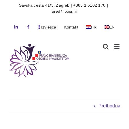
Skip
Savska cesta 41/3, Zagreb | +385 1 6102 170
|
ured@posi.hr
to
content
Izvješća
Kontakt
HR
EN
Prethodna