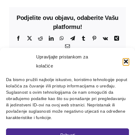
Podjelite ovu objavu, odaberite Vašu
platformu!
Facebook
X
Reddit
LinkedIn
WhatsApp
Telegram
Tumblr
Pinterest
Vk
Xing
Email:
Upravljajte pristankom za
kolačiće
Da bismo pružili najbolje iskustvo, koristimo tehnologije poput
kolačića za čuvanje i/ili pristup informacijama o uređaju.
Suglasnost s ovim tehnologijama će nam omogućiti da
obrađujemo podatke kao što su ponašanje pri pregledavanju
ili jedinstveni ID-ovi na ovoj web stranici. Nepristanak ili
povlačenje suglasnosti može negativno utjecati na određene
karakteristike i funkcije.