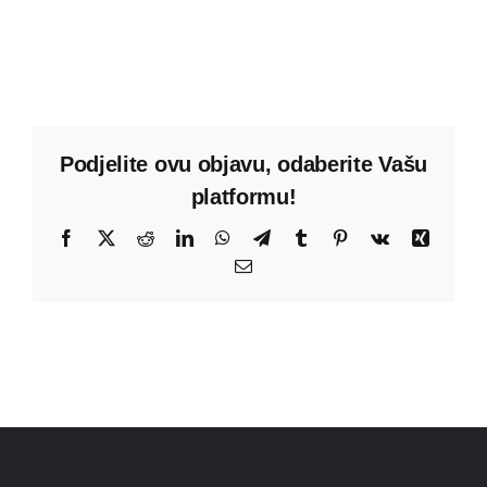
Podjelite ovu objavu, odaberite Vašu
platformu!
Facebook
X
Reddit
LinkedIn
WhatsApp
Telegram
Tumblr
Pinterest
Vk
Xing
Email: