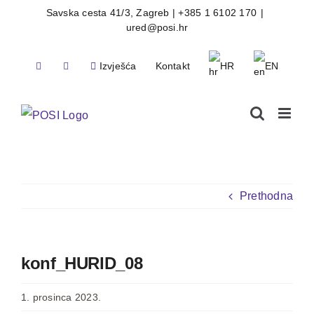
Skip
Savska cesta 41/3, Zagreb | +385 1 6102 170
|
ured@posi.hr
to
content
Izvješća
Kontakt
HR
EN
Prethodna
konf_HURID_08
1. prosinca 2023.