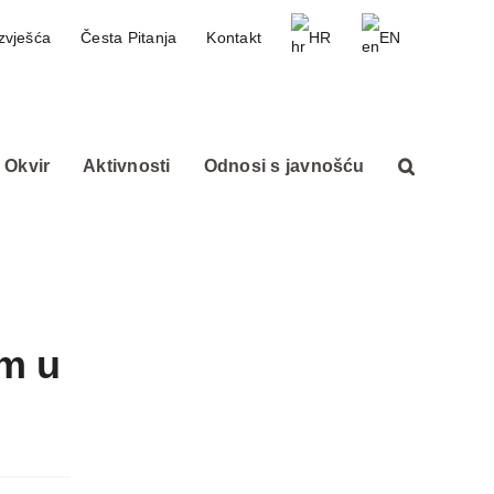
zvješća
Česta Pitanja
Kontakt
HR
EN
 Okvir
Aktivnosti
Odnosi s javnošću
om u