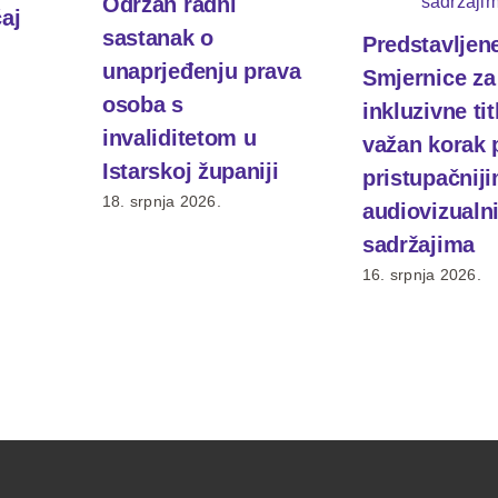
Održan radni
čaj
sastanak o
Predstavljen
unaprjeđenju prava
Smjernice za
osoba s
inkluzivne tit
invaliditetom u
važan korak
Istarskoj županiji
pristupačnij
18. srpnja 2026.
audiovizualn
sadržajima
16. srpnja 2026.