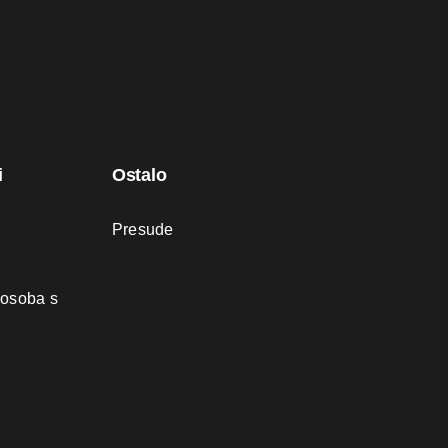
i
Ostalo
Presude
 osoba s