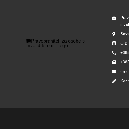
Prav
inva
Savs
OIB
+385
+385
ured
Kont