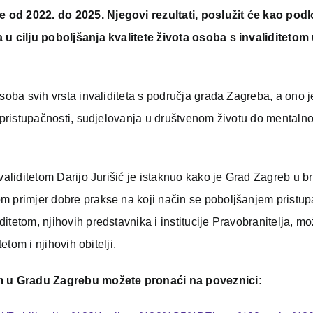
 od 2022. do 2025. Njegovi rezultati, poslužit će kao pod
a u cilju poboljšanja kvalitete života osoba s invaliditeto
soba svih vrsta invaliditeta s područja grada Zagreba, a ono j
, pristupačnosti, sudjelovanja u društvenom životu do mentaln
validitetom Darijo Jurišić je istaknuo kako je Grad Zagreb u b
m primjer dobre prakse na koji način se poboljšanjem pristup
itetom, njihovih predstavnika i institucije Pravobranitelja, m
etom i njihovih obitelji.
tom u Gradu Zagrebu možete pronaći na poveznici: