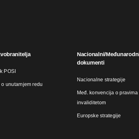
avobranitelja
Nacionalni/Međunarodn
dokumenti
ik POSI
Nacionalne strategije
k o unutarnjem redu
Međ. konvencija o pravima
invaliditetom
Europske strategije