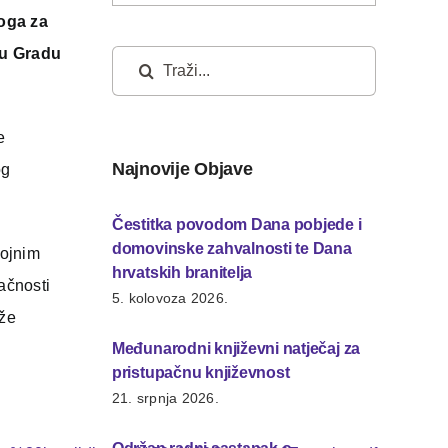
loga za
m u Gradu
Traži...
e
Najnovije Objave
og
Čestitka povodom Dana pobjede i
domovinske zahvalnosti te Dana
rojnim
hrvatskih branitelja
ačnosti
5. kolovoza 2026.
ože
Međunarodni književni natječaj za
pristupačnu književnost
21. srpnja 2026.