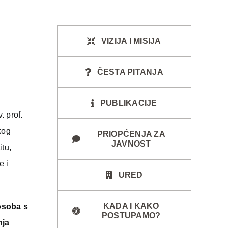
VIZIJA I MISIJA
ČESTA PITANJA
PUBLIKACIJE
. prof.
kog
PRIOPĆENJA ZA
JAVNOST
itu,
e i
URED
KADA I KAKO
 osoba s
POSTUPAMO?
nja