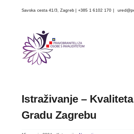
Skip
Savska cesta 41/3, Zagreb | +385 1 6102 170
|
ured@po
to
content
Istraživanje – Kvalitet
Gradu Zagrebu