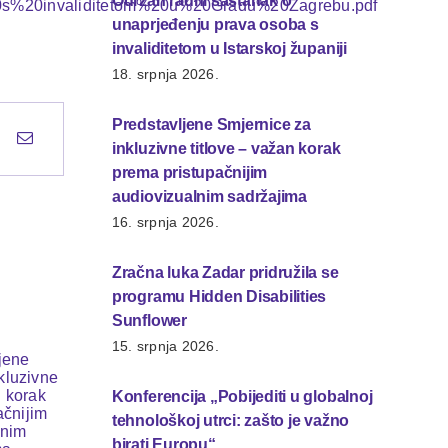
Održan radni sastanak o
0s%20invaliditetom%20u%20Gradu%20Zagrebu.pdf
unaprjeđenju prava osoba s
invaliditetom u Istarskoj županiji
18. srpnja 2026.
Predstavljene Smjernice za
inkluzivne titlove – važan korak
prema pristupačnijim
audiovizualnim sadržajima
16. srpnja 2026.
Zračna luka Zadar pridružila se
programu Hidden Disabilities
Sunflower
15. srpnja 2026.
Konferencija „Pobijediti u globalnoj
tehnološkoj utrci: zašto je važno
birati Europu“