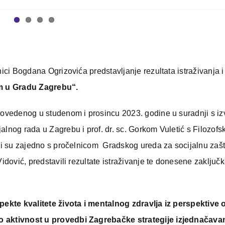
nici Bogdana Ogrizovića predstavljanje rezultata istraživanja i
om u Gradu Zagrebu“.
rovedenog u studenom i prosincu 2023. godine u suradnji s izv
alnog rada u Zagrebu i prof. dr. sc. Gorkom Vuletić s Filozofs
oji su zajedno s pročelnicom Gradskog ureda za socijalnu zašt
idović, predstavili rezultate istraživanje te donesene zaključk
spekte kvalitete života i mentalnog zdravlja iz perspektive
ao aktivnost u provedbi Zagrebačke strategije izjednačava