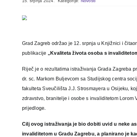
15. srpnja 2024.
Kategorije:
Novosti
Grad Zagreb održao je 12. srpnja u Knjižnici i čitao
publikacije
„Kvaliteta života osoba s invaliditet
Riječ je o rezultatima istraživanja Grada Zagreba p
dr. sc. Markom Buljevcom sa Studijskog centra socij
fakulteta Sveučilišta J.J. Strosmayera u Osijeku, k
zdravstvo, branitelje i osobe s invaliditetom Lorom V
prijedloge.
Cilj ovog istraživanja je bio dobiti uvid u neke a
invaliditetom u Gradu Zagrebu, a planirano je k