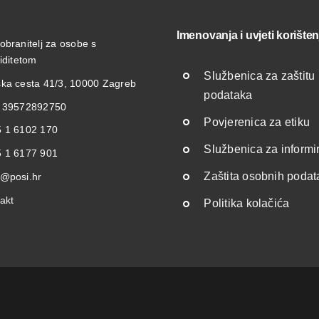
Imenovanja i uvjeti korišten
obranitelj za osobe s
liditetom
Službenica za zaštitu
ka cesta 41/3, 10000 Zagreb
podataka
: 39572892750
Povjerenica za etiku
 1 6102 170
Službenica za informi
 1 6177 901
Zaštita osobnih poda
@posi.hr
akt
Politika kolačića