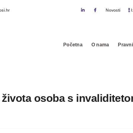
si.hr
Novosti
I
Početna
O nama
Pravni
a života osoba s invaliditet