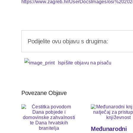
https://www.zagreb.hr/UserDocsImages/osi%20
Podijelite ovu objavu s drugima:
Ispišite objavu na pisaču
Povezane Objave
Međunarodni