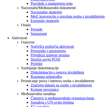
Pravilnik o unutarnjem redu
Nacionalni/Međunarodni dokumenti
Nacionalne strategije
Međ. konvencija o pravima osoba s invaliditetom
Europske strategije
Ostalo
Presude
Sporazumi
Aktivnosti
Osnovne
Najčešća područja aktivnosti
Preporuke i upozorenja
Prijedlozi izmjene propisa
Stručni savjet POSI
Projekti
Suzbijanje diskriminacije
Diskriminacija s osnova invaliditeta
Razumna prilagodba
Promicanje prava i interesa osoba s invaliditetom
Značajni datumi za osobe s invaliditetom
Korisne poveznice
Međunarodna suradnja
Članstvo u međunarodnim organizacijama
Suradnja s UN-ovim tijelima
EU suradnja