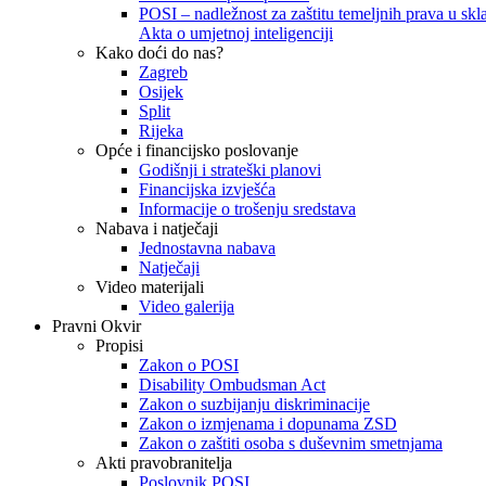
POSI – nadležnost za zaštitu temeljnih prava u skla
Akta o umjetnoj inteligenciji
Kako doći do nas?
Zagreb
Osijek
Split
Rijeka
Opće i financijsko poslovanje
Godišnji i strateški planovi
Financijska izvješća
Informacije o trošenju sredstava
Nabava i natječaji
Jednostavna nabava
Natječaji
Video materijali
Video galerija
Pravni Okvir
Propisi
Zakon o POSI
Disability Ombudsman Act
Zakon o suzbijanju diskriminacije
Zakon o izmjenama i dopunama ZSD
Zakon o zaštiti osoba s duševnim smetnjama
Akti pravobranitelja
Poslovnik POSI