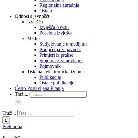
Regionalna suradnja
Ostalo
Odnosi s javnošću
Izvješća
Izvješća o radu
Posebna izvješća
Mediji
Sudjelovanje u medijima
Priopćenja za javnost
Primjeri iz prakse
Smjernice za novinare
Pojmovnik
Tiskana i elektronička izdanja
Publikacije
Ostale publikacije
Često Postavljena Pitanja
Traži...
Traži...
Prethodna