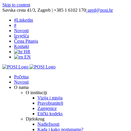
Skip to content
Savska cesta 41/3, Zagreb | +385 1 6102 170
|
ured@posi.hr
#
Linkedin
#
Novosti
Izvješća
Česta Pitanja
Kontakt
HR
EN
Početna
Novosti
O nama
O instituciji
Vizija i misija
Pravobranitelj
Zamjenice
Etički kodeks
Djelokrug
Nadležnosti
Kada i kako postupamo?