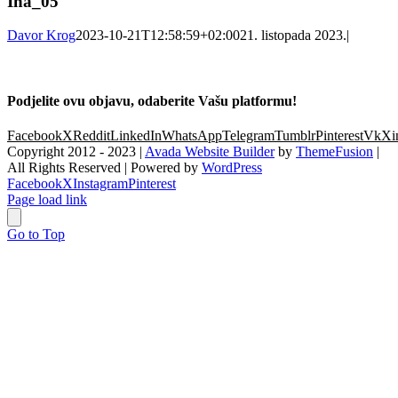
Ina_05
Davor Krog
2023-10-21T12:58:59+02:00
21. listopada 2023.
|
Podjelite ovu objavu, odaberite Vašu platformu!
Facebook
X
Reddit
LinkedIn
WhatsApp
Telegram
Tumblr
Pinterest
Vk
Xi
Copyright 2012 - 2023 |
Avada Website Builder
by
ThemeFusion
|
All Rights Reserved | Powered by
WordPress
Facebook
X
Instagram
Pinterest
Page load link
Go to Top