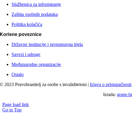
Službenica za informiranje
Zaštita osobnih podataka
Politika kolačića
Korisne poveznice
Državne institucije i javnopravna tijela
Savezi i udruge
Međunarodne organizacije
Ostalo
© 2023 Pravobranitelj za osobe s invaliditetom |
Izjava o pristupačnosti
Izrada:
grape.h
Page load link
Go to Top