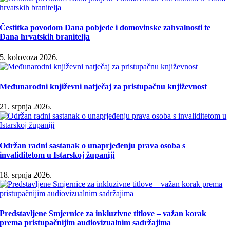
Čestitka povodom Dana pobjede i domovinske zahvalnosti te
Dana hrvatskih branitelja
5. kolovoza 2026.
Međunarodni književni natječaj za pristupačnu književnost
21. srpnja 2026.
Održan radni sastanak o unaprjeđenju prava osoba s
invaliditetom u Istarskoj županiji
18. srpnja 2026.
Predstavljene Smjernice za inkluzivne titlove – važan korak
prema pristupačnijim audiovizualnim sadržajima