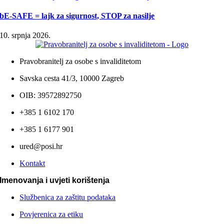
bE-SAFE = lajk za sigurnost, STOP za nasilje
10. srpnja 2026.
Pravobranitelj za osobe s invaliditetom
Savska cesta 41/3, 10000 Zagreb
OIB: 39572892750
+385 1 6102 170
+385 1 6177 901
ured@posi.hr
Kontakt
Imenovanja i uvjeti korištenja
Službenica za zaštitu podataka
Povjerenica za etiku