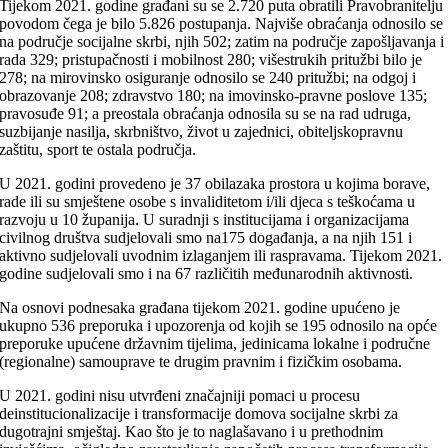
Tijekom 2021. godine građani su se 2.720 puta obratili Pravobranitelju
povodom čega je bilo 5.826 postupanja. Najviše obraćanja odnosilo se
na područje socijalne skrbi, njih 502; zatim na područje zapošljavanja i
rada 329; pristupačnosti i mobilnost 280; višestrukih pritužbi bilo je
278; na mirovinsko osiguranje odnosilo se 240 pritužbi; na odgoj i
obrazovanje 208; zdravstvo 180; na imovinsko-pravne poslove 135;
pravosuđe 91; a preostala obraćanja odnosila su se na rad udruga,
suzbijanje nasilja, skrbništvo, život u zajednici, obiteljskopravnu
zaštitu, sport te ostala područja.
U 2021. godini provedeno je 37 obilazaka prostora u kojima borave,
rade ili su smještene osobe s invaliditetom i/ili djeca s teškoćama u
razvoju u 10 županija. U suradnji s institucijama i organizacijama
civilnog društva sudjelovali smo na175 događanja, a na njih 151 i
aktivno sudjelovali uvodnim izlaganjem ili raspravama. Tijekom 2021.
godine sudjelovali smo i na 67 različitih međunarodnih aktivnosti.
Na osnovi podnesaka građana tijekom 2021. godine upućeno je
ukupno 536 preporuka i upozorenja od kojih se 195 odnosilo na opće
preporuke upućene državnim tijelima, jedinicama lokalne i područne
(regionalne) samouprave te drugim pravnim i fizičkim osobama.
U 2021. godini nisu utvrđeni značajniji pomaci u procesu
deinstitucionalizacije i transformacije domova socijalne skrbi za
dugotrajni smještaj. Kao što je to naglašavano i u prethodnim