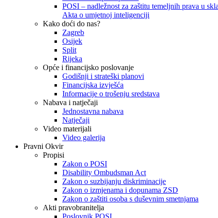
POSI – nadležnost za zaštitu temeljnih prava u skla
Akta o umjetnoj inteligenciji
Kako doći do nas?
Zagreb
Osijek
Split
Rijeka
Opće i financijsko poslovanje
Godišnji i strateški planovi
Financijska izvješća
Informacije o trošenju sredstava
Nabava i natječaji
Jednostavna nabava
Natječaji
Video materijali
Video galerija
Pravni Okvir
Propisi
Zakon o POSI
Disability Ombudsman Act
Zakon o suzbijanju diskriminacije
Zakon o izmjenama i dopunama ZSD
Zakon o zaštiti osoba s duševnim smetnjama
Akti pravobranitelja
Poslovnik POSI