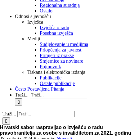
Regionalna suradnja
Ostalo
Odnosi s javnošću
Izvješća
Izvješća o radu
Posebna izvješća
Mediji
Sudjelovanje u medijima
Priopćenja za javnost
Primjeri iz prakse
Smjernice za novinare
Pojmovnik
Tiskana i elektronička izdanja
Publikacije
Ostale publikacije
Često Postavljena Pitanja
Traži...
Traži...
Hrvatski sabor raspravljao o Izvješću o radu
pravobranitelja za osobe s invaliditetom za 2021. godinu
28. svibnja 2024.
Kategorije:
Novosti