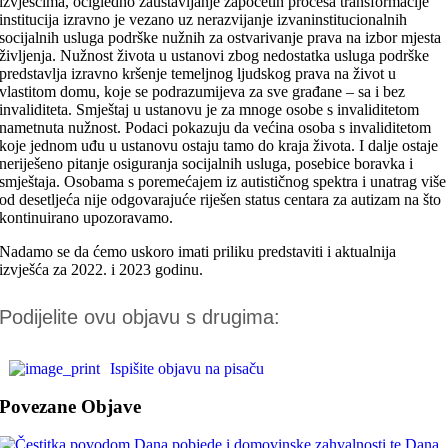
izvješćima, očigledno zaustavljanje započetih procesa transformacije
institucija izravno je vezano uz nerazvijanje izvaninstitucionalnih
socijalnih usluga podrške nužnih za ostvarivanje prava na izbor mjesta
življenja. Nužnost života u ustanovi zbog nedostatka usluga podrške
predstavlja izravno kršenje temeljnog ljudskog prava na život u
vlastitom domu, koje se podrazumijeva za sve građane – sa i bez
invaliditeta. Smještaj u ustanovu je za mnoge osobe s invaliditetom
nametnuta nužnost. Podaci pokazuju da većina osoba s invaliditetom
koje jednom uđu u ustanovu ostaju tamo do kraja života. I dalje ostaje
neriješeno pitanje osiguranja socijalnih usluga, posebice boravka i
smještaja. Osobama s poremećajem iz autističnog spektra i unatrag više
od desetljeća nije odgovarajuće riješen status centara za autizam na što
kontinuirano upozoravamo.
Nadamo se da ćemo uskoro imati priliku predstaviti i aktualnija
izvješća za 2022. i 2023 godinu.
Podijelite ovu objavu s drugima:
Ispišite objavu na pisaču
Povezane Objave