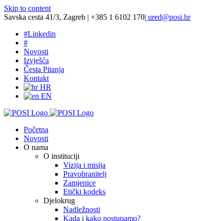
Skip to content
Savska cesta 41/3, Zagreb | +385 1 6102 170
|
ured@posi.hr
#
Linkedin
#
Novosti
Izvješća
Česta Pitanja
Kontakt
HR
EN
Početna
Novosti
O nama
O instituciji
Vizija i misija
Pravobranitelj
Zamjenice
Etički kodeks
Djelokrug
Nadležnosti
Kada i kako postupamo?