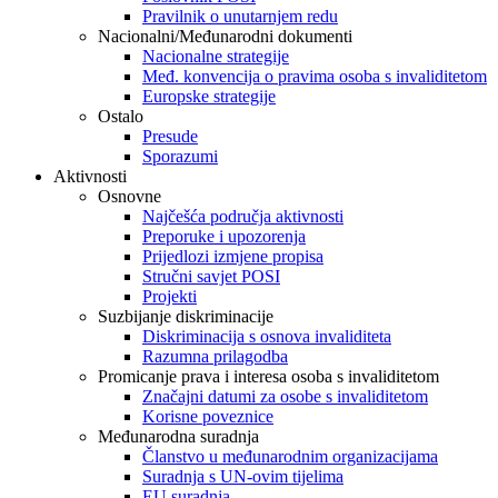
Pravilnik o unutarnjem redu
Nacionalni/Međunarodni dokumenti
Nacionalne strategije
Međ. konvencija o pravima osoba s invaliditetom
Europske strategije
Ostalo
Presude
Sporazumi
Aktivnosti
Osnovne
Najčešća područja aktivnosti
Preporuke i upozorenja
Prijedlozi izmjene propisa
Stručni savjet POSI
Projekti
Suzbijanje diskriminacije
Diskriminacija s osnova invaliditeta
Razumna prilagodba
Promicanje prava i interesa osoba s invaliditetom
Značajni datumi za osobe s invaliditetom
Korisne poveznice
Međunarodna suradnja
Članstvo u međunarodnim organizacijama
Suradnja s UN-ovim tijelima
EU suradnja