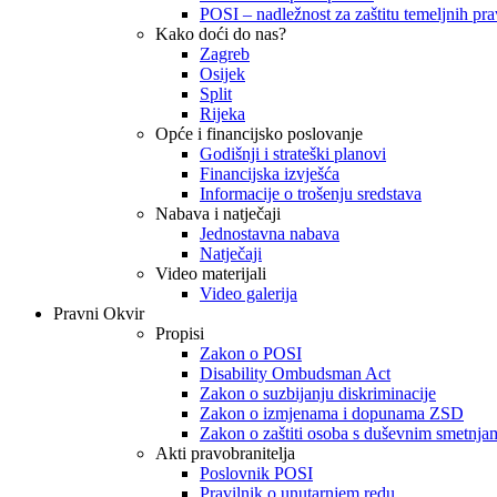
POSI – nadležnost za zaštitu temeljnih prav
Kako doći do nas?
Zagreb
Osijek
Split
Rijeka
Opće i financijsko poslovanje
Godišnji i strateški planovi
Financijska izvješća
Informacije o trošenju sredstava
Nabava i natječaji
Jednostavna nabava
Natječaji
Video materijali
Video galerija
Pravni Okvir
Propisi
Zakon o POSI
Disability Ombudsman Act
Zakon o suzbijanju diskriminacije
Zakon o izmjenama i dopunama ZSD
Zakon o zaštiti osoba s duševnim smetnja
Akti pravobranitelja
Poslovnik POSI
Pravilnik o unutarnjem redu