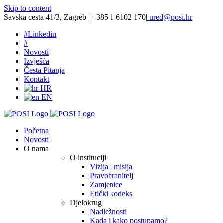
Skip to content
Savska cesta 41/3, Zagreb | +385 1 6102 170
|
ured@posi.hr
#
Linkedin
#
Novosti
Izvješća
Česta Pitanja
Kontakt
HR
EN
Početna
Novosti
O nama
O instituciji
Vizija i misija
Pravobranitelj
Zamjenice
Etički kodeks
Djelokrug
Nadležnosti
Kada i kako postupamo?