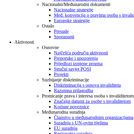
Nacionalni/Međunarodni dokumenti
Nacionalne strategije
Međ. konvencija o pravima osoba s invali
Europske strategije
Ostalo
Presude
Sporazumi
Aktivnosti
Osnovne
Najčešća područja aktivnosti
Preporuke i upozorenja
Prijedlozi izmjene propisa
Stručni savjet POSI
Projekti
Suzbijanje diskriminacije
Diskriminacija s osnova invaliditeta
Razumna prilagodba
Promicanje prava i interesa osoba s invaliditetom
Značajni datumi za osobe s invaliditetom
Korisne poveznice
Međunarodna suradnja
Članstvo u međunarodnim organizacijama
Suradnja s UN-ovim tijelima
EU suradnja
Regionalna suradnja