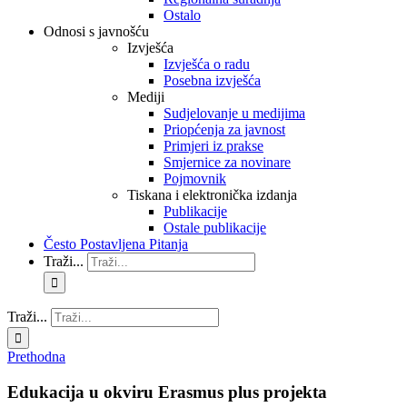
Ostalo
Odnosi s javnošću
Izvješća
Izvješća o radu
Posebna izvješća
Mediji
Sudjelovanje u medijima
Priopćenja za javnost
Primjeri iz prakse
Smjernice za novinare
Pojmovnik
Tiskana i elektronička izdanja
Publikacije
Ostale publikacije
Često Postavljena Pitanja
Traži...
Traži...
Prethodna
Edukacija u okviru Erasmus plus projekta