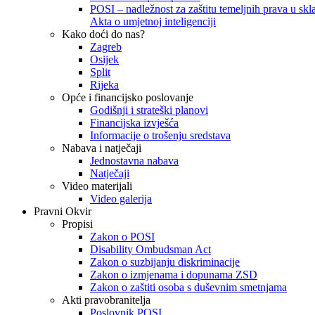
POSI – nadležnost za zaštitu temeljnih prava u skla
Akta o umjetnoj inteligenciji
Kako doći do nas?
Zagreb
Osijek
Split
Rijeka
Opće i financijsko poslovanje
Godišnji i strateški planovi
Financijska izvješća
Informacije o trošenju sredstava
Nabava i natječaji
Jednostavna nabava
Natječaji
Video materijali
Video galerija
Pravni Okvir
Propisi
Zakon o POSI
Disability Ombudsman Act
Zakon o suzbijanju diskriminacije
Zakon o izmjenama i dopunama ZSD
Zakon o zaštiti osoba s duševnim smetnjama
Akti pravobranitelja
Poslovnik POSI