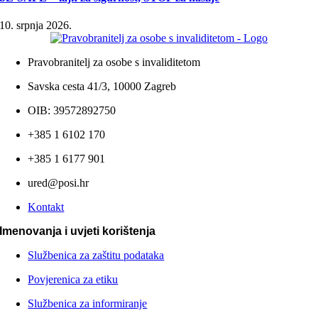
10. srpnja 2026.
Pravobranitelj za osobe s invaliditetom
Savska cesta 41/3, 10000 Zagreb
OIB: 39572892750
+385 1 6102 170
+385 1 6177 901
ured@posi.hr
Kontakt
Imenovanja i uvjeti korištenja
Službenica za zaštitu podataka
Povjerenica za etiku
Službenica za informiranje