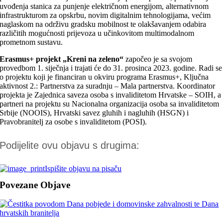
uvođenja stanica za punjenje električnom energijom, alternativnom
infrastrukturom za opskrbu, novim digitalnim tehnologijama, većim
naglaskom na održivu gradsku mobilnost te olakšavanjem odabira
različitih mogućnosti prijevoza u učinkovitom multimodalnom
prometnom sustavu.
Erasmus+ projekt „Kreni na zeleno“
započeo je sa svojom
provedbom 1. siječnja i trajati će do 31. prosinca 2023. godine. Radi se
o projektu koji je financiran u okviru programa Erasmus+, Ključna
aktivnost 2.: Partnerstva za suradnju – Mala partnerstva. Koordinator
projekta je Zajednica saveza osoba s invaliditetom Hrvatske – SOIH, a
partneri na projektu su Nacionalna organizacija osoba sa invaliditetom
Srbije (NOOIS), Hrvatski savez gluhih i nagluhih (HSGN) i
Pravobranitelj za osobe s invaliditetom (POSI).
Podijelite ovu objavu s drugima:
Ispišite objavu na pisaču
Povezane Objave