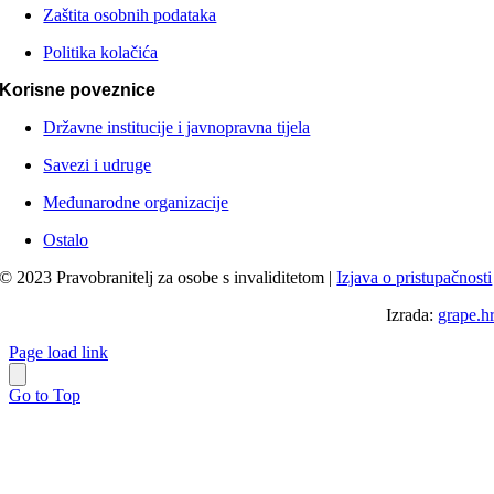
Zaštita osobnih podataka
Politika kolačića
Korisne poveznice
Državne institucije i javnopravna tijela
Savezi i udruge
Međunarodne organizacije
Ostalo
© 2023 Pravobranitelj za osobe s invaliditetom |
Izjava o pristupačnosti
Izrada:
grape.h
Page load link
Go to Top