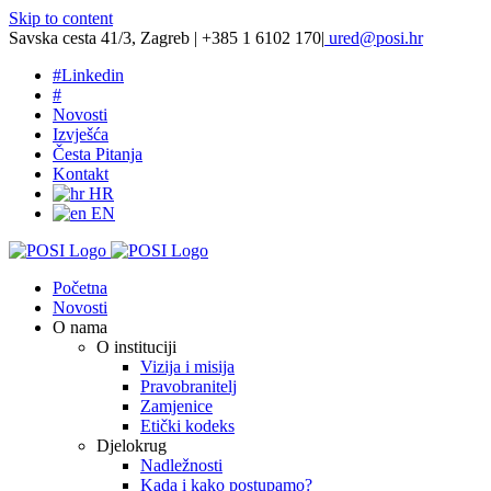
Skip to content
Savska cesta 41/3, Zagreb | +385 1 6102 170
|
ured@posi.hr
#
Linkedin
#
Novosti
Izvješća
Česta Pitanja
Kontakt
HR
EN
Početna
Novosti
O nama
O instituciji
Vizija i misija
Pravobranitelj
Zamjenice
Etički kodeks
Djelokrug
Nadležnosti
Kada i kako postupamo?