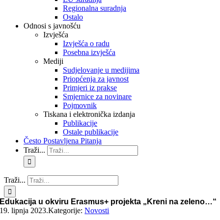
Regionalna suradnja
Ostalo
Odnosi s javnošću
Izvješća
Izvješća o radu
Posebna izvješća
Mediji
Sudjelovanje u medijima
Priopćenja za javnost
Primjeri iz prakse
Smjernice za novinare
Pojmovnik
Tiskana i elektronička izdanja
Publikacije
Ostale publikacije
Često Postavljena Pitanja
Traži...
Traži...
Edukacija u okviru Erasmus+ projekta „Kreni na zeleno…“
19. lipnja 2023.
Kategorije:
Novosti