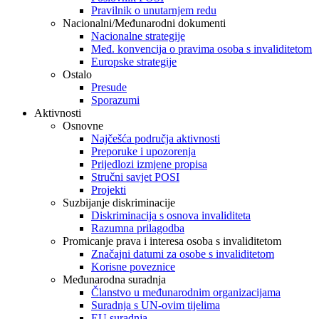
Pravilnik o unutarnjem redu
Nacionalni/Međunarodni dokumenti
Nacionalne strategije
Međ. konvencija o pravima osoba s invaliditetom
Europske strategije
Ostalo
Presude
Sporazumi
Aktivnosti
Osnovne
Najčešća područja aktivnosti
Preporuke i upozorenja
Prijedlozi izmjene propisa
Stručni savjet POSI
Projekti
Suzbijanje diskriminacije
Diskriminacija s osnova invaliditeta
Razumna prilagodba
Promicanje prava i interesa osoba s invaliditetom
Značajni datumi za osobe s invaliditetom
Korisne poveznice
Međunarodna suradnja
Članstvo u međunarodnim organizacijama
Suradnja s UN-ovim tijelima
EU suradnja