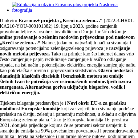
U okviru
Erasmus+ projekta „Kreni na zeleno…“
(2022-3-HR01-
KA210-YOU-000101382) 19. lipnja 2023. godine zamjenik
pravobraniteljice za osobe s invaliditetom Darijo Jurišić održao je
online predavanje o zelenim modovim prijevozima pod naslovom
„Kreći se zeleno…“
Naime, jedan od najvažnijih načina stvaranja i
osiguravanja potencijalno zelenijeg/zelenog prijevoza je
razvijanje
novih metoda prijevoza.
Tako na primjer kao što internet danas vrlo
često zamjenjuje papir, recikliranje zamjenjuje klasično odlaganje
otpada, na isti način i potencijalno električna energija zamjenjuje naftu
kao pokretačka sirovina u prijevoznim sredstvima.
Glavni nedostaci
današnjih klasičnih dizelskih i benzinskih motora su emisije
štetnih tvari te potrošnja već osiromašenih neobnovljivih izvora
energenata. Alternativna goriva uključuju biogorivo, vodik i
električnu energiju.
Tijekom izlaganja predstavljen je i
Novi okvir EU-a za gradsku
mobilnost Europske komisije
koji za svoj cilj ima stvaranje podrške
prelasku na čistiju, zeleniju i pametniju mobilnost, u skladu s ciljevima
Europskog zelenog plana. Tako je Europska komisija 16. prosinca
2021. donijela prijedloge kojima će se prometni sektor usmjeriti k
smanjenju emisija za 90% povećanjem povezanosti i preusmjeravanje
putnika i tereta na željeznice i unutarnje plovne putove, podupiranjem