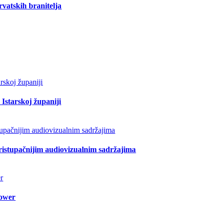
vatskih branitelja
Istarskoj županiji
pristupačnijim audiovizualnim sadržajima
lower