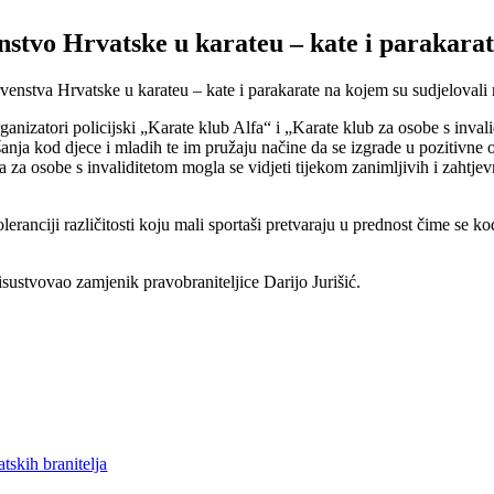
stvo Hrvatske u karateu – kate i parakara
tva Hrvatske u karateu – kate i parakarate na kojem su sudjelovali mlađ
rganizatori policijski „Karate klub Alfa“ i „Karate klub za osobe s inv
šanja kod djece i mladih te im pružaju načine da se izgrade u pozitivne o
a za osobe s invaliditetom mogla se vidjeti tijekom zanimljivih i zahtje
ranciji različitosti koju mali sportaši pretvaraju u prednost čime se ko
risustvovao zamjenik pravobraniteljice Darijo Jurišić.