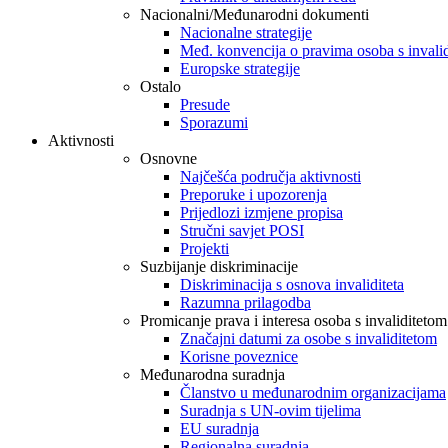
Nacionalni/Međunarodni dokumenti
Nacionalne strategije
Međ. konvencija o pravima osoba s invali
Europske strategije
Ostalo
Presude
Sporazumi
Aktivnosti
Osnovne
Najčešća područja aktivnosti
Preporuke i upozorenja
Prijedlozi izmjene propisa
Stručni savjet POSI
Projekti
Suzbijanje diskriminacije
Diskriminacija s osnova invaliditeta
Razumna prilagodba
Promicanje prava i interesa osoba s invaliditetom
Značajni datumi za osobe s invaliditetom
Korisne poveznice
Međunarodna suradnja
Članstvo u međunarodnim organizacijama
Suradnja s UN-ovim tijelima
EU suradnja
Regionalna suradnja