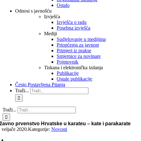
Ostalo
Odnosi s javnošću
Izvješća
Izvješća o radu
Posebna izvješća
Mediji
Sudjelovanje u medijima
Priopćenja za javnost
Primjeri iz prakse
Smjernice za novinare
Pojmovnik
Tiskana i elektronička izdanja
Publikacije
Ostale publikacije
Često Postavljena Pitanja
Traži...
Traži...
žavno prvenstvo Hrvatske u karateu – kate i parakarate
. veljače 2020.
Kategorije:
Novosti