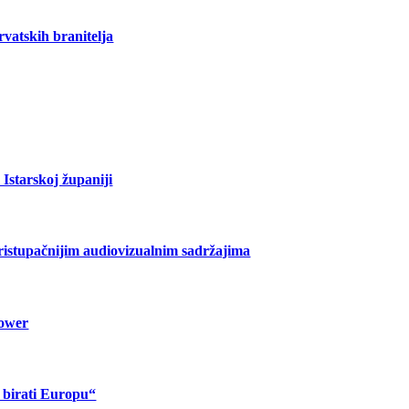
vatskih branitelja
Istarskoj županiji
pristupačnijim audiovizualnim sadržajima
lower
o birati Europu“