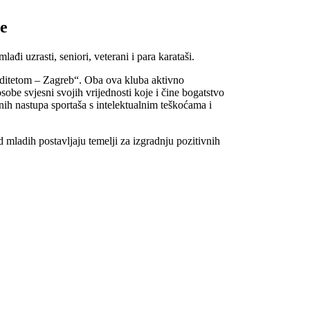
te
i uzrasti, seniori, veterani i para karataši.
aliditetom – Zagreb“. Oba ova kluba aktivno
sobe svjesni svojih vrijednosti koje i čine bogatstvo
vnih nastupa sportaša s intelektualnim teškoćama i
d mladih postavljaju temelji za izgradnju pozitivnih