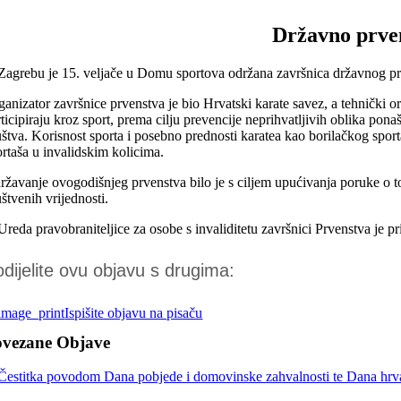
Državno prven
Zagrebu je 15. veljače u Domu sportova održana završnica državnog prvens
ganizator završnice prvenstva je bio Hrvatski karate savez, a tehnički o
ticipiraju kroz sport, prema cilju prevencije neprihvatljivih oblika pona
uštva. Korisnost sporta i posebno prednosti karatea kao borilačkog sport
ortaša u invalidskim kolicima.
ržavanje ovogodišnjeg prvenstva bilo je s ciljem upućivanja poruke o tole
štvenih vrijednosti.
Ureda pravobraniteljice za osobe s invaliditetu završnici Prvenstva je p
dijelite ovu objavu s drugima:
Ispišite objavu na pisaču
ovezane Objave