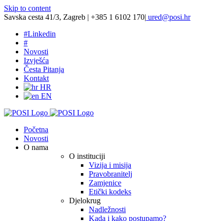
Skip to content
Savska cesta 41/3, Zagreb | +385 1 6102 170
|
ured@posi.hr
#
Linkedin
#
Novosti
Izvješća
Česta Pitanja
Kontakt
HR
EN
Početna
Novosti
O nama
O instituciji
Vizija i misija
Pravobranitelj
Zamjenice
Etički kodeks
Djelokrug
Nadležnosti
Kada i kako postupamo?