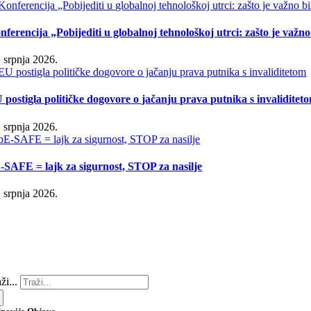
nferencija „Pobijediti u globalnoj tehnološkoj utrci: zašto je važn
. srpnja 2026.
 postigla političke dogovore o jačanju prava putnika s invaliditet
. srpnja 2026.
-SAFE = lajk za sigurnost, STOP za nasilje
. srpnja 2026.
ži...