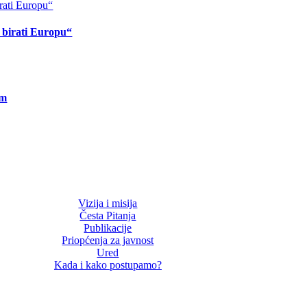
o birati Europu“
om
Vizija i misija
Česta Pitanja
Publikacije
Priopćenja za javnost
Ured
Kada i kako postupamo?