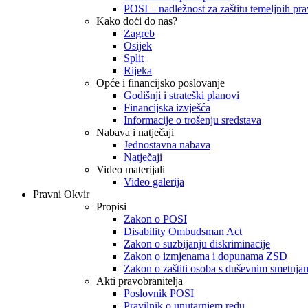
POSI – nadležnost za zaštitu temeljnih prav
Kako doći do nas?
Zagreb
Osijek
Split
Rijeka
Opće i financijsko poslovanje
Godišnji i strateški planovi
Financijska izvješća
Informacije o trošenju sredstava
Nabava i natječaji
Jednostavna nabava
Natječaji
Video materijali
Video galerija
Pravni Okvir
Propisi
Zakon o POSI
Disability Ombudsman Act
Zakon o suzbijanju diskriminacije
Zakon o izmjenama i dopunama ZSD
Zakon o zaštiti osoba s duševnim smetnja
Akti pravobranitelja
Poslovnik POSI
Pravilnik o unutarnjem redu