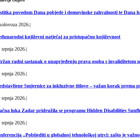
jnovije Objave
stitka povodom Dana pobjede i domovinske zahvalnosti te Dana hr
 kolovoza 2026.
|
đunarodni književni natječaj za pristupačnu književnost
. srpnja 2026.
|
ržan radni sastanak o unaprjeđenju prava osoba s invaliditetom u 
. srpnja 2026.
|
edstavljene Smjernice za inkluzivne titlove – važan korak prema 
. srpnja 2026.
|
ačna luka Zadar pridružila se programu Hidden Disabilities Sunf
. srpnja 2026.
|
nferencija „Pobijediti u globalnoj tehnološkoj utrci: zašto je važn