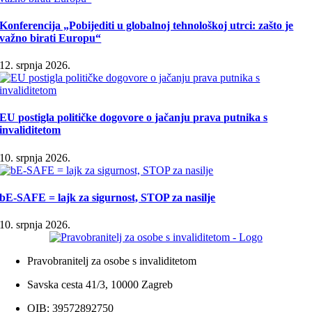
Konferencija „Pobijediti u globalnoj tehnološkoj utrci: zašto je
važno birati Europu“
12. srpnja 2026.
EU postigla političke dogovore o jačanju prava putnika s
invaliditetom
10. srpnja 2026.
bE-SAFE = lajk za sigurnost, STOP za nasilje
10. srpnja 2026.
Pravobranitelj za osobe s invaliditetom
Savska cesta 41/3, 10000 Zagreb
OIB: 39572892750