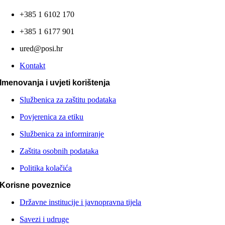
+385 1 6102 170
+385 1 6177 901
ured@posi.hr
Kontakt
Imenovanja i uvjeti korištenja
Službenica za zaštitu podataka
Povjerenica za etiku
Službenica za informiranje
Zaštita osobnih podataka
Politika kolačića
Korisne poveznice
Državne institucije i javnopravna tijela
Savezi i udruge