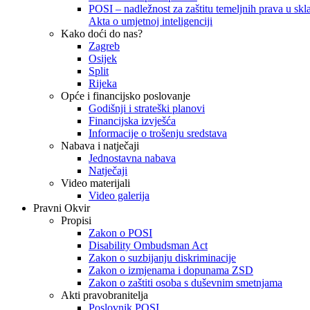
POSI – nadležnost za zaštitu temeljnih prava u skla
Akta o umjetnoj inteligenciji
Kako doći do nas?
Zagreb
Osijek
Split
Rijeka
Opće i financijsko poslovanje
Godišnji i strateški planovi
Financijska izvješća
Informacije o trošenju sredstava
Nabava i natječaji
Jednostavna nabava
Natječaji
Video materijali
Video galerija
Pravni Okvir
Propisi
Zakon o POSI
Disability Ombudsman Act
Zakon o suzbijanju diskriminacije
Zakon o izmjenama i dopunama ZSD
Zakon o zaštiti osoba s duševnim smetnjama
Akti pravobranitelja
Poslovnik POSI