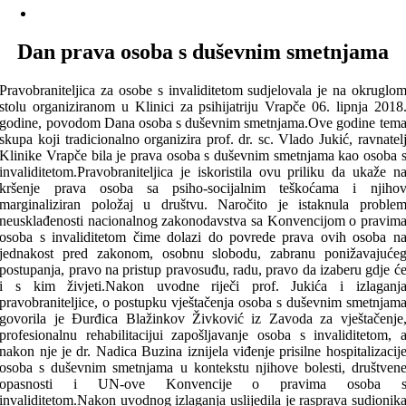
Dan prava osoba s duševnim smetnjama
Pravobraniteljica za osobe s invaliditetom sudjelovala je na okruglo
stolu organiziranom u Klinici za psihijatriju Vrapče 06. lipnja 2018
godine, povodom Dana osoba s duševnim smetnjama.Ove godine tem
skupa koji tradicionalno organizira prof. dr. sc. Vlado Jukić, ravnatel
Klinike Vrapče bila je prava osoba s duševnim smetnjama kao osoba 
invaliditetom.Pravobraniteljica je iskoristila ovu priliku da ukaže n
kršenje prava osoba sa psiho-socijalnim teškoćama i njiho
marginaliziran položaj u društvu. Naročito je istaknula proble
neusklađenosti nacionalnog zakonodavstva sa Konvencijom o pravim
osoba s invaliditetom čime dolazi do povrede prava ovih osoba n
jednakost pred zakonom, osobnu slobodu, zabranu ponižavajuće
postupanja, pravo na pristup pravosuđu, radu, pravo da izaberu gdje ć
i s kim živjeti.Nakon uvodne riječi prof. Jukića i izlaganj
pravobraniteljice, o postupku vještačenja osoba s duševnim smetnjam
govorila je Đurđica Blažinkov Živković iz Zavoda za vještačenje
profesionalnu rehabilitacijui zapošljavanje osoba s invaliditetom, 
nakon nje je dr. Nadica Buzina iznijela viđenje prisilne hospitalizacij
osoba s duševnim smetnjama u kontekstu njihove bolesti, društven
opasnosti i UN-ove Konvencije o pravima osoba 
invaliditetom.Nakon uvodnog izlaganja uslijedila je rasprava sudionik