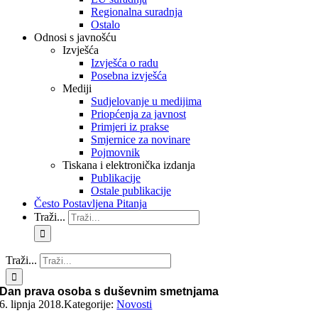
Regionalna suradnja
Ostalo
Odnosi s javnošću
Izvješća
Izvješća o radu
Posebna izvješća
Mediji
Sudjelovanje u medijima
Priopćenja za javnost
Primjeri iz prakse
Smjernice za novinare
Pojmovnik
Tiskana i elektronička izdanja
Publikacije
Ostale publikacije
Često Postavljena Pitanja
Traži...
Traži...
Dan prava osoba s duševnim smetnjama
6. lipnja 2018.
Kategorije:
Novosti