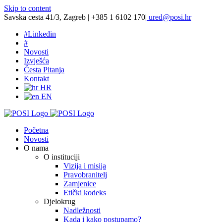
Skip to content
Savska cesta 41/3, Zagreb | +385 1 6102 170
|
ured@posi.hr
#
Linkedin
#
Novosti
Izvješća
Česta Pitanja
Kontakt
HR
EN
Početna
Novosti
O nama
O instituciji
Vizija i misija
Pravobranitelj
Zamjenice
Etički kodeks
Djelokrug
Nadležnosti
Kada i kako postupamo?