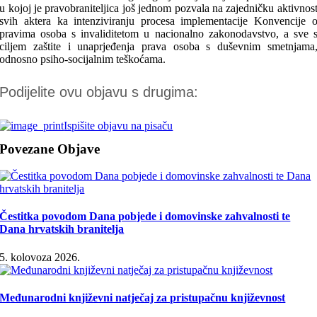
u kojoj je pravobraniteljica još jednom pozvala na zajedničku aktivnos
svih aktera ka intenziviranju procesa implementacije Konvencije 
pravima osoba s invaliditetom u nacionalno zakonodavstvo, a sve 
ciljem zaštite i unaprjeđenja prava osoba s duševnim smetnjama
odnosno psiho-socijalnim teškoćama.
Podijelite ovu objavu s drugima:
Ispišite objavu na pisaču
Povezane Objave
Čestitka povodom Dana pobjede i domovinske zahvalnosti te
Dana hrvatskih branitelja
5. kolovoza 2026.
Međunarodni književni natječaj za pristupačnu književnost