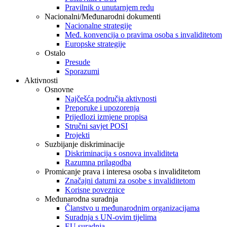
Pravilnik o unutarnjem redu
Nacionalni/Međunarodni dokumenti
Nacionalne strategije
Međ. konvencija o pravima osoba s invaliditetom
Europske strategije
Ostalo
Presude
Sporazumi
Aktivnosti
Osnovne
Najčešća područja aktivnosti
Preporuke i upozorenja
Prijedlozi izmjene propisa
Stručni savjet POSI
Projekti
Suzbijanje diskriminacije
Diskriminacija s osnova invaliditeta
Razumna prilagodba
Promicanje prava i interesa osoba s invaliditetom
Značajni datumi za osobe s invaliditetom
Korisne poveznice
Međunarodna suradnja
Članstvo u međunarodnim organizacijama
Suradnja s UN-ovim tijelima
EU suradnja