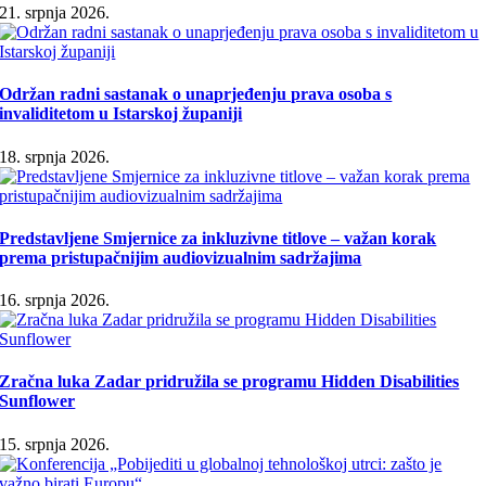
21. srpnja 2026.
Održan radni sastanak o unaprjeđenju prava osoba s
invaliditetom u Istarskoj županiji
18. srpnja 2026.
Predstavljene Smjernice za inkluzivne titlove – važan korak
prema pristupačnijim audiovizualnim sadržajima
16. srpnja 2026.
Zračna luka Zadar pridružila se programu Hidden Disabilities
Sunflower
15. srpnja 2026.