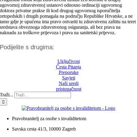
ugovornoj zdravstvenoj ustanovi odnosno ordinaciji ugovornog
doktora privatne prakse ili kod drugog ugovornog isporučitelja
ortopedskih i drugih pomagala na području Republike Hrvatske, a ne
tamo gdje je upućena ima pravo ostvariti tu zdravstvenu zaštitu na teret
sredstava obveznoga zdravstvenog osiguranja, ali bez prava na
naknadu za troškove prijevoza i prava na sanitetski prijevoz.
Podijelite s drugima:
Uključivost
Česta Pitanja
Preporuke
Savjeti
Naši uredi
pristupačnost
Traži...
Pravobranitelj za osobe s invaliditetom
Savska cesta 41/3, 10000 Zagreb