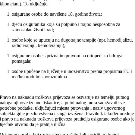
kilometara). To uključuje:
osigurane osobe do navršene 18. godine života;
djecu osiguranika koja su potpuno i trajno nesposobna za
samostalan život i rad;
osobe koje se upućuju na dugotrajne terapije (npr. hemodijalizu,
radioterapiju, kemoterapiju);
osigurane osobe s priznatim pravom na ortopedska i druga
pomagala;
osobe upućene na liječenje u inozemstvo prema propisima EU i
međunarodnim sporazumima.
Pravo na naknadu troškova prijevoza se ostvaruje na temelju putnog
naloga njihove izdane tiskanice, a putni nalog mora sadržavati sve
potrebne podatke, uključujući mjesta putovanja i naziv ugovornog
subjekta gdje je zdravstvena usluga izvršena. Pravilnik također uređuje
i pravo na naknadu troškova prijevoza pratitelja osigurane osobe ako je
liječnik utvrdio da je pratnja nužna.
Osigurana osoba koja zdravstvenu zaštitu želi koristiti u drugoj