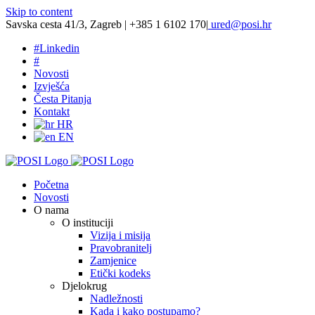
Skip to content
Savska cesta 41/3, Zagreb | +385 1 6102 170
|
ured@posi.hr
#
Linkedin
#
Novosti
Izvješća
Česta Pitanja
Kontakt
HR
EN
Početna
Novosti
O nama
O instituciji
Vizija i misija
Pravobranitelj
Zamjenice
Etički kodeks
Djelokrug
Nadležnosti
Kada i kako postupamo?