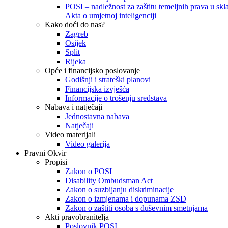
POSI – nadležnost za zaštitu temeljnih prava u skla
Akta o umjetnoj inteligenciji
Kako doći do nas?
Zagreb
Osijek
Split
Rijeka
Opće i financijsko poslovanje
Godišnji i strateški planovi
Financijska izvješća
Informacije o trošenju sredstava
Nabava i natječaji
Jednostavna nabava
Natječaji
Video materijali
Video galerija
Pravni Okvir
Propisi
Zakon o POSI
Disability Ombudsman Act
Zakon o suzbijanju diskriminacije
Zakon o izmjenama i dopunama ZSD
Zakon o zaštiti osoba s duševnim smetnjama
Akti pravobranitelja
Poslovnik POSI