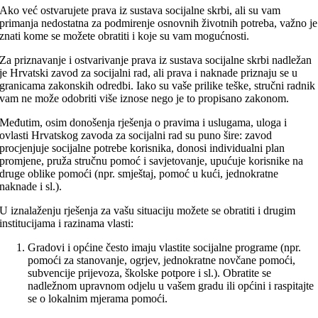
Ako već ostvarujete prava iz sustava socijalne skrbi, ali su vam
primanja nedostatna za podmirenje osnovnih životnih potreba, važno je
znati kome se možete obratiti i koje su vam mogućnosti.
Za priznavanje i ostvarivanje prava iz sustava socijalne skrbi nadležan
je Hrvatski zavod za socijalni rad, ali prava i naknade priznaju se u
granicama zakonskih odredbi. Iako su vaše prilike teške, stručni radnik
vam ne može odobriti više iznose nego je to propisano zakonom.
Međutim, osim donošenja rješenja o pravima i uslugama, uloga i
ovlasti Hrvatskog zavoda za socijalni rad su puno šire: zavod
procjenjuje socijalne potrebe korisnika, donosi individualni plan
promjene, pruža stručnu pomoć i savjetovanje, upućuje korisnike na
druge oblike pomoći (npr. smještaj, pomoć u kući, jednokratne
naknade i sl.).
U iznalaženju rješenja za vašu situaciju možete se obratiti i drugim
institucijama i razinama vlasti:
Gradovi i općine često imaju vlastite socijalne programe (npr.
pomoći za stanovanje, ogrjev, jednokratne novčane pomoći,
subvencije prijevoza, školske potpore i sl.). Obratite se
nadležnom upravnom odjelu u vašem gradu ili općini i raspitajte
se o lokalnim mjerama pomoći.