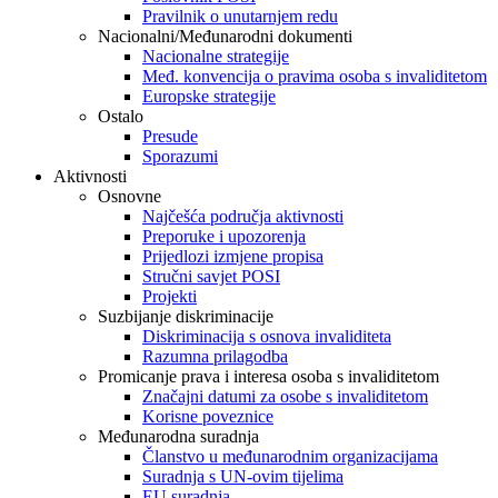
Pravilnik o unutarnjem redu
Nacionalni/Međunarodni dokumenti
Nacionalne strategije
Međ. konvencija o pravima osoba s invaliditetom
Europske strategije
Ostalo
Presude
Sporazumi
Aktivnosti
Osnovne
Najčešća područja aktivnosti
Preporuke i upozorenja
Prijedlozi izmjene propisa
Stručni savjet POSI
Projekti
Suzbijanje diskriminacije
Diskriminacija s osnova invaliditeta
Razumna prilagodba
Promicanje prava i interesa osoba s invaliditetom
Značajni datumi za osobe s invaliditetom
Korisne poveznice
Međunarodna suradnja
Članstvo u međunarodnim organizacijama
Suradnja s UN-ovim tijelima
EU suradnja