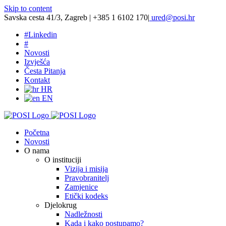
Skip to content
Savska cesta 41/3, Zagreb | +385 1 6102 170
|
ured@posi.hr
#
Linkedin
#
Novosti
Izvješća
Česta Pitanja
Kontakt
HR
EN
Početna
Novosti
O nama
O instituciji
Vizija i misija
Pravobranitelj
Zamjenice
Etički kodeks
Djelokrug
Nadležnosti
Kada i kako postupamo?