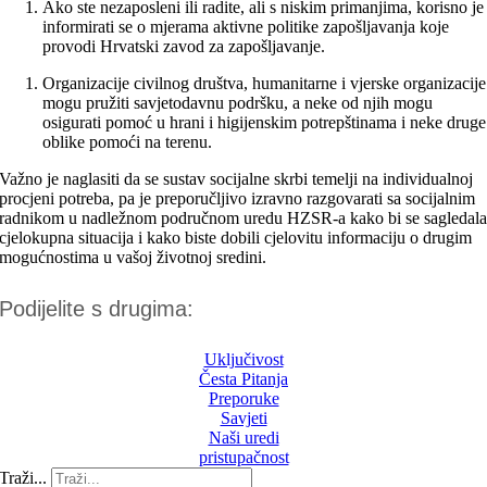
Ako ste nezaposleni ili radite, ali s niskim primanjima, korisno je
informirati se o mjerama aktivne politike zapošljavanja koje
provodi Hrvatski zavod za zapošljavanje.
Organizacije civilnog društva, humanitarne i vjerske organizacije
mogu pružiti savjetodavnu podršku, a neke od njih mogu
osigurati pomoć u hrani i higijenskim potrepštinama i neke druge
oblike pomoći na terenu.
Važno je naglasiti da se sustav socijalne skrbi temelji na individualnoj
procjeni potreba, pa je preporučljivo izravno razgovarati sa socijalnim
radnikom u nadležnom područnom uredu HZSR-a kako bi se sagledal
cjelokupna situacija i kako biste dobili cjelovitu informaciju o drugim
mogućnostima u vašoj životnoj sredini.
Podijelite s drugima:
Uključivost
Česta Pitanja
Preporuke
Savjeti
Naši uredi
pristupačnost
Traži...