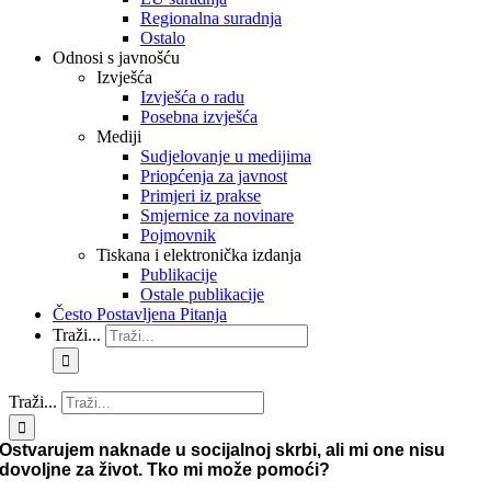
Regionalna suradnja
Ostalo
Odnosi s javnošću
Izvješća
Izvješća o radu
Posebna izvješća
Mediji
Sudjelovanje u medijima
Priopćenja za javnost
Primjeri iz prakse
Smjernice za novinare
Pojmovnik
Tiskana i elektronička izdanja
Publikacije
Ostale publikacije
Često Postavljena Pitanja
Traži...
Traži...
Ostvarujem naknade u socijalnoj skrbi, ali mi one nisu
dovoljne za život. Tko mi može pomoći?