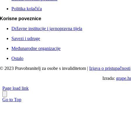
Politika kolačića
Korisne poveznice
Državne institucije i javnopravna tijela
Savezi i udruge
Međunarodne organizacije
Ostalo
© 2023 Pravobranitelj za osobe s invaliditetom |
Izjava o pristupačnosti
Izrada:
grape.h
Page load link
Go to Top