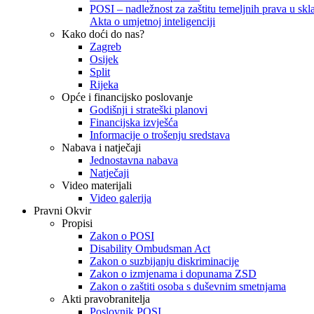
POSI – nadležnost za zaštitu temeljnih prava u skla
Akta o umjetnoj inteligenciji
Kako doći do nas?
Zagreb
Osijek
Split
Rijeka
Opće i financijsko poslovanje
Godišnji i strateški planovi
Financijska izvješća
Informacije o trošenju sredstava
Nabava i natječaji
Jednostavna nabava
Natječaji
Video materijali
Video galerija
Pravni Okvir
Propisi
Zakon o POSI
Disability Ombudsman Act
Zakon o suzbijanju diskriminacije
Zakon o izmjenama i dopunama ZSD
Zakon o zaštiti osoba s duševnim smetnjama
Akti pravobranitelja
Poslovnik POSI