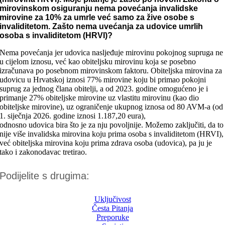
mirovinskom osiguranju nema povećanja invalidske
mirovine za 10% za umrle već samo za žive osobe s
invaliditetom. Zašto nema uvećanja za udovice umrlih
osoba s invaliditetom (HRVI)?
Nema povećanja jer
udovica nasljeđuje mirovinu pokojnog supruga
ne
u cijelom iznosu, već kao obiteljsku mirovinu koja se posebno
izračunava po
posebnom
mirovinskom faktoru. Obiteljska mirovina za
udovicu u Hrvatskoj iznosi 77% mirovine koju bi primao pokojni
suprug za jednog člana obitelji, a od 2023. godine omogućeno je i
primanje 27% obiteljske mirovine uz vlastitu mirovinu (kao dio
obiteljske mirovine), uz ograničenje ukupnog iznosa od 80 AVM-a (od
1.
siječnja
2026.
godine
iznosi 1.187,20 eura),
odnosno
udovica
bira
što je za
nju
povoljnije.
Možemo zaključiti
, da to
nije više invalidska mirovina koju prima osoba s invaliditetom (HRVI),
već obiteljska mirovina koju prima zdrava osoba (udovica)
, pa ju je
tako i zakonodavac tretirao.
Podijelite s drugima:
Uključivost
Česta Pitanja
Preporuke