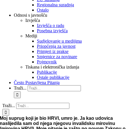
Regionalna suradnja
Ostalo
Odnosi s javnošću
Izvješća
Izvješća o radu
Posebna izvješća
Mediji
Sudjelovanje u medijima
Priopćenja za javnost
Primjeri iz prakse
Smjernice za novinare
Pojmovnik
Tiskana i elektronička izdanja
Publikacije
Ostale publikacije
Često Postavljena Pitanja
Traži...
Traži...
Moj suprug koji je bio HRVI, umro je. Ja kao udovica
naslijedila sam od njega njegovu invalidsku mirovinu
(mirovina HRVI). Moje pitanje je zašto po novom Zakonu o