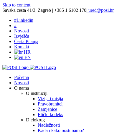
Skip to content
Savska cesta 41/3, Zagreb | +385 1 6102 170
|
ured@posi.hr
#
Linkedin
#
Novosti
Izvješća
Česta Pitanja
Kontakt
HR
EN
Početna
Novosti
O nama
O instituciji
Vizija i misija
Pravobranitelj
Zamjenice
Etički kodeks
Djelokrug
Nadležnosti
Kada i kako postupamo?