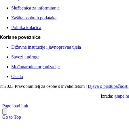
Službenica za informiranje
Zaštita osobnih podataka
Politika kolačića
Korisne poveznice
Državne institucije i javnopravna tijela
Savezi i udruge
Međunarodne organizacije
Ostalo
© 2023 Pravobranitelj za osobe s invaliditetom |
Izjava o pristupačnosti
Izrada:
grape.h
Page load link
Go to Top