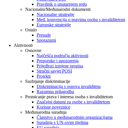
Pravilnik o unutarnjem redu
Nacionalni/Međunarodni dokumenti
Nacionalne strategije
Međ. konvencija o pravima osoba s invaliditetom
Europske strategije
Ostalo
Presude
Sporazumi
Aktivnosti
Osnovne
Najčešća područja aktivnosti
Preporuke i upozorenja
Prijedlozi izmjene propisa
Stručni savjet POSI
Projekti
Suzbijanje diskriminacije
Diskriminacija s osnova invaliditeta
Razumna prilagodba
Promicanje prava i interesa osoba s invaliditetom
Značajni datumi za osobe s invaliditetom
Korisne poveznice
Međunarodna suradnja
Članstvo u međunarodnim organizacijama
Suradnja s UN-ovim tijelima
EU suradnja