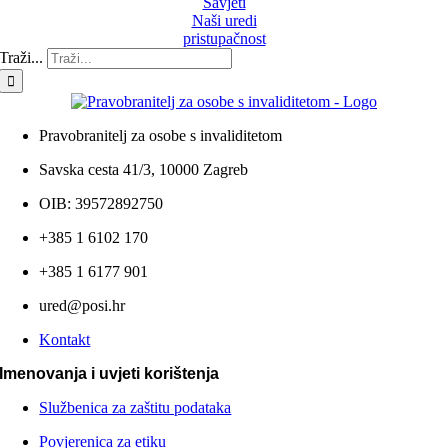
Savjeti
Naši uredi
pristupačnost
Traži...
Pravobranitelj za osobe s invaliditetom
Savska cesta 41/3, 10000 Zagreb
OIB: 39572892750
+385 1 6102 170
+385 1 6177 901
ured@posi.hr
Kontakt
Imenovanja i uvjeti korištenja
Službenica za zaštitu podataka
Povjerenica za etiku