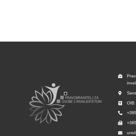
Prav
inva
Savs
OIB
+385
+385
ured