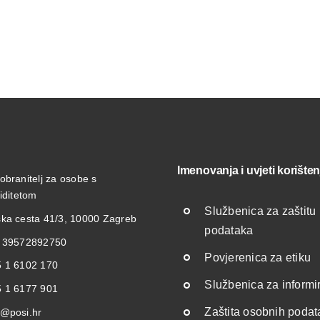
Imenovanja i uvjeti korišten
obranitelj za osobe s
liditetom
Službenica za zaštitu
ka cesta 41/3, 10000 Zagreb
podataka
: 39572892750
Povjerenica za etiku
 1 6102 170
Službenica za informi
 1 6177 901
Zaštita osobnih poda
@posi.hr