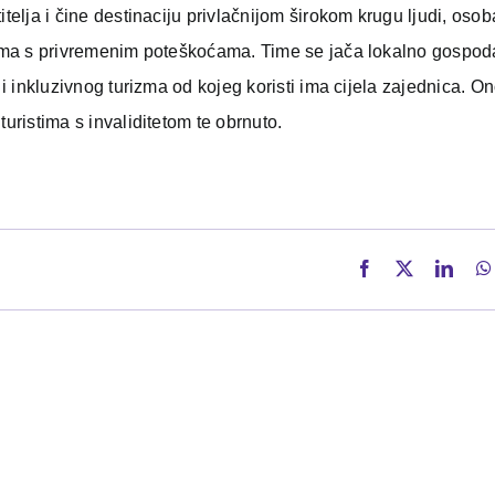
telja i čine destinaciju privlačnijom širokom krugu ljudi
,
osob
obama s privremenim poteškoćama. Time se jača lokalno gospod
 i inkluzivnog turizma od kojeg koristi ima cijela zajednica. On
uristima s invaliditetom te obrnuto.