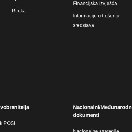
Financijska izvješća
Rijeka
Informacije o trošenju
sredstava
avobranitelja
Nacionalni/Međunarodn
dokumenti
ik POSI
Nacionalne strategije