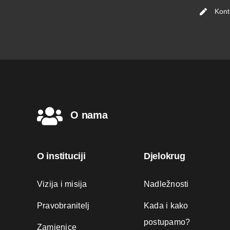
Kont
O nama
O instituciji
Djelokrug
Vizija i misija
Nadležnosti
Pravobranitelj
Kada i kako
postupamo?
Zamjenice