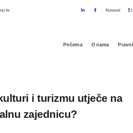
si.hr
Novosti
I
Početna
O nama
Pravni
ulturi i turizmu utječe na
kalnu zajednicu?