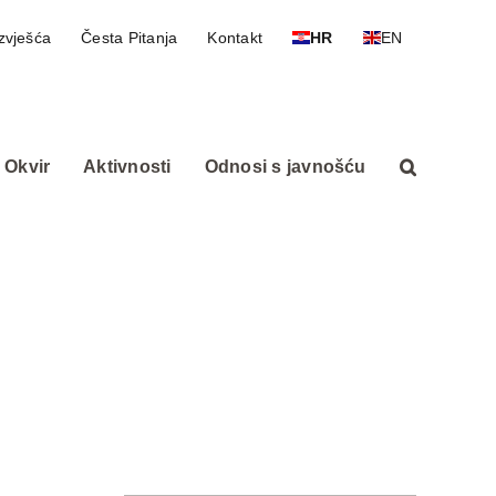
zvješća
Česta Pitanja
Kontakt
HR
EN
 Okvir
Aktivnosti
Odnosi s javnošću