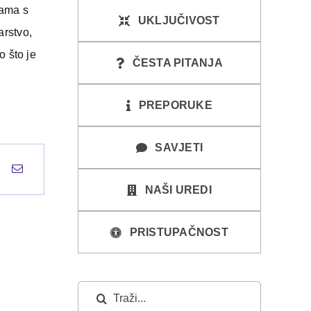
ama s
UKLJUČIVOST
arstvo,
o što je
ČESTA PITANJA
PREPORUKE
SAVJETI
NAŠI UREDI
PRISTUPAČNOST
Traži...