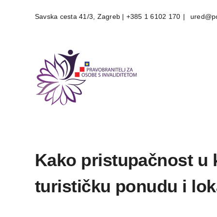
Skip
Savska cesta 41/3, Zagreb | +385 1 6102 170
|
ured@po
to
content
Kako pristupačnost u k
turističku ponudu i lo