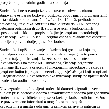
prosječno u prethodnim godinama studiranja
Studenti koji ne ostvaruju izravno pravo na subvencionirano
stanovanje ostvaruju bodove u postupku bodovanja i utvrđivanja rang-
lista sukladno odredbama čl. 11., 12., 13., 14. i 15. prethodno
navedenog Pravilnika.
Student s invaliditetom
do 50% utvrđenog
oštećenja organizma ili do II. stupnja oštećenja funkcionalnih
sposobnosti u skladu s propisom kojim je propisana metodologija
vještačenja i koji su upisani u Registar osoba s invaliditetom ostvaruju
temeljem potvrde dodjeljuje se 400 bodova.
Studenti koji upišu mirovanje u akademskoj godini za koju im je
dodijeljeno pravo na subvencionirano stanovanje gube to pravo
tijekom trajanja mirovanja. Izuzeće se odnosi na studente s
invaliditetom
s najmanje 60% utvrđenog oštećenja organizma ili
najmanje III. stupnja oštećenja funkcionalnih sposobnosti u skladu s
propisom kojim je propisana metodologija vještačenja i koji su upisani
u Registar osoba s invaliditetom
ako mirovanje studija ne upisuju treću
akademsku godinu uzastopno.
Novoizgrađeni ili obnovljeni studentski domovi osigurali su većim
dijelom pristupačnost osobama s invaliditetom u sobama prilagođenima
studentima s invaliditetom koji se za kretanje koriste kolicima. Važno
se pravovremeno informirati o mogućnostima i smještajnim
kapacitetima u mjestu studiranja, te prilikom prijave na natječaj za