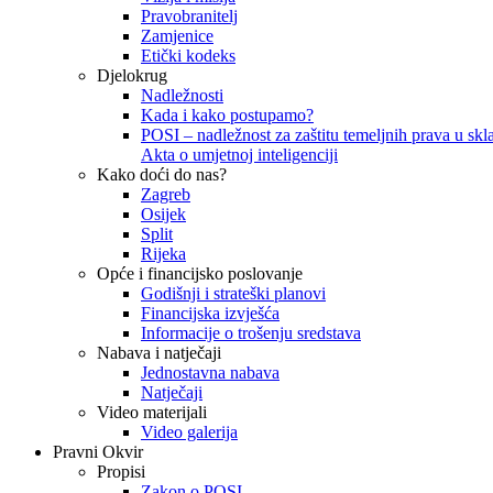
Pravobranitelj
Zamjenice
Etički kodeks
Djelokrug
Nadležnosti
Kada i kako postupamo?
POSI – nadležnost za zaštitu temeljnih prava u skla
Akta o umjetnoj inteligenciji
Kako doći do nas?
Zagreb
Osijek
Split
Rijeka
Opće i financijsko poslovanje
Godišnji i strateški planovi
Financijska izvješća
Informacije o trošenju sredstava
Nabava i natječaji
Jednostavna nabava
Natječaji
Video materijali
Video galerija
Pravni Okvir
Propisi
Zakon o POSI