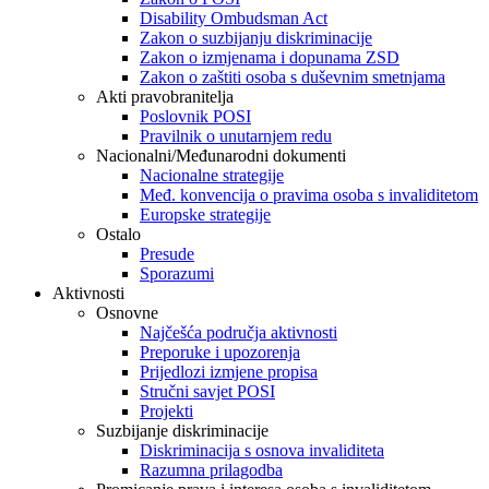
Disability Ombudsman Act
Zakon o suzbijanju diskriminacije
Zakon o izmjenama i dopunama ZSD
Zakon o zaštiti osoba s duševnim smetnjama
Akti pravobranitelja
Poslovnik POSI
Pravilnik o unutarnjem redu
Nacionalni/Međunarodni dokumenti
Nacionalne strategije
Međ. konvencija o pravima osoba s invaliditetom
Europske strategije
Ostalo
Presude
Sporazumi
Aktivnosti
Osnovne
Najčešća područja aktivnosti
Preporuke i upozorenja
Prijedlozi izmjene propisa
Stručni savjet POSI
Projekti
Suzbijanje diskriminacije
Diskriminacija s osnova invaliditeta
Razumna prilagodba