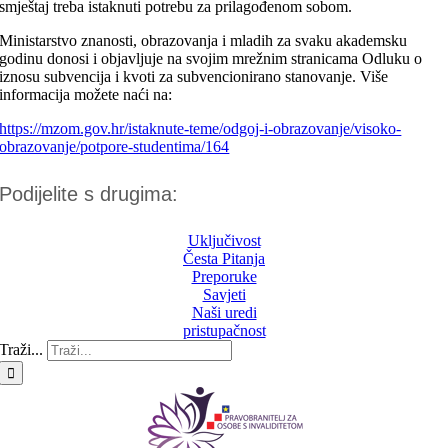
smještaj treba istaknuti potrebu za prilagođenom sobom.
Ministarstvo znanosti, obrazovanja i mladih za svaku akademsku
godinu donosi i objavljuje na svojim mrežnim stranicama Odluku o
iznosu subvencija i kvoti za subvencionirano stanovanje. Više
informacija možete naći na:
https://mzom.gov.hr/istaknute-teme/odgoj-i-obrazovanje/visoko-
obrazovanje/potpore-studentima/164
Podijelite s drugima:
Uključivost
Česta Pitanja
Preporuke
Savjeti
Naši uredi
pristupačnost
Traži...