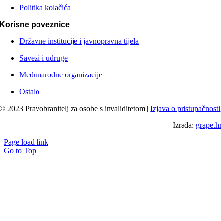
Politika kolačića
Korisne poveznice
Državne institucije i javnopravna tijela
Savezi i udruge
Međunarodne organizacije
Ostalo
© 2023 Pravobranitelj za osobe s invaliditetom |
Izjava o pristupačnosti
Izrada:
grape.h
Page load link
Go to Top