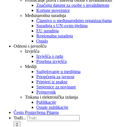
Promicanje prava i interesa osoba s invaliditetom
Značajni datumi za osobe s invaliditetom
Korisne poveznice
Međunarodna suradnja
Članstvo u međunarodnim organizacijama
Suradnja s UN-ovim tijelima
EU suradnja
Regionalna suradnja
Ostalo
Odnosi s javnošću
Izvješća
Izvješća o radu
Posebna izvješća
Mediji
Sudjelovanje u medijima
Priopćenja za javnost
Primjeri iz prakse
Smjernice za novinare
Pojmovnik
Tiskana i elektronička izdanja
Publikacije
Ostale publikacije
Često Postavljena Pitanja
Traži...