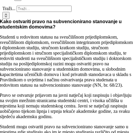
Traži...
Kako ostvariti pravo na subvencionirano stanovanje u
studentskim domovima?
Studenti u redovitom statusu na sveučilišnom prijediplomskom,
sveučilišnom diplomskom, sveučilišnom integriranom prijediplomskom
i diplomskom studiju, stručnom kratkom studiju, stručnom
prijediplomskom i stručnom specijalističkom diplomskom studiju, te
redoviti studenti
na sveučilišnom specijalističkom studiju i doktorskom
studiju na poslijediplomskoj razini
mogu ostvariti pravo na
subvencionirano stanovanje u studentskim domovima, u slobodnim
kapacitetima učeničkih domova i kod privatnih stanodavaca u skladu s
Pravilnikom o uvjetima i načinu ostvarivanja prava studenata u
redovitom statusu na subvencionirano stanovanje (NN, br. 68/23).
Pravo se ostvaruje prijavom na javni natječaj koji raspisuju i objavljuju
na svojim mrežnim stranicama studentski centri, i visoka učilišta u
mjestima koji nemaju studentskog centra. Javni se natječaji raspisuju
uobičajeno tijekom lipnja i srpnja tekuće akademske godine, za svaku
sljedeću akademsku godinu.
Studenti mogu ostvariti pravo na subvencionirano stanovanje samo u
mjestima gdje studiraju ako im je mjesto studiranja različito od mjesta