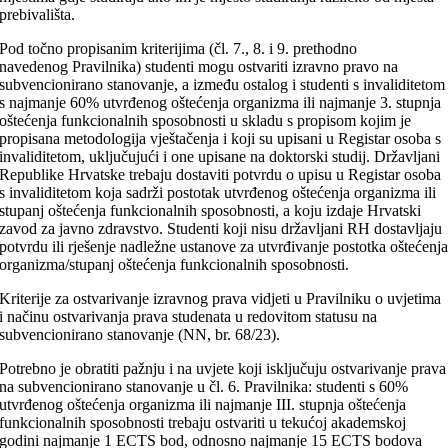
prebivališta.
Pod točno propisanim kriterijima (čl. 7., 8. i 9.
prethodno
navedenog
Pravilnika) studenti mogu ostvariti izravno pravo na
subvencionirano stanovanje, a između ostalog i
studenti s invaliditetom
s najmanje 60% utvrđenog oštećenja organizma ili najmanje 3. stupnja
oštećenja funkcionalnih sposobnosti u skladu s propisom kojim je
propisana metodologija vještačenja i koji su upisani u Registar osoba s
invaliditetom, uključujući i one upisane na doktorski studij.
Državljani
Republike Hrvatske trebaju dostaviti potvrdu o upisu u Registar osoba
s invaliditetom koja sadrži postotak utvrđenog oštećenja organizma ili
stupanj oštećenja funkcionalnih sposobnosti, a koju izdaje Hrvatski
zavod za javno zdravstvo. Studenti koji nisu državljani RH dostavljaju
potvrdu ili rješenje nadležne ustanove za utvrđivanje postotka oštećenj
organizma/stupanj oštećenja funkcionalnih sposobnosti.
Kriterije za ostvarivanje izravnog prava vidjeti u Pravilniku o uvjetima
i načinu ostvarivanja prava studenata u redovitom statusu na
subvencionirano stanovanje (NN, br. 68/23).
Potrebno je obratiti pažnju i na uvjete koji isključuju ostvarivanje prava
na subvencionirano stanovanje u čl. 6. Pravilnika: studenti s
60%
utvrđenog oštećenja organizma ili najmanje III. stupnja oštećenja
funkcionalnih sposobnosti trebaju ostvariti u tekućoj akademskoj
godini najmanje 1 ECTS bod, odnosno najmanje 15 ECTS bodova