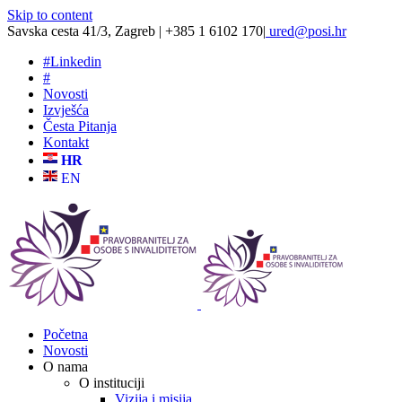
Skip to content
Savska cesta 41/3, Zagreb | +385 1 6102 170
|
ured@posi.hr
#
Linkedin
#
Novosti
Izvješća
Česta Pitanja
Kontakt
HR
EN
Početna
Novosti
O nama
O instituciji
Vizija i misija