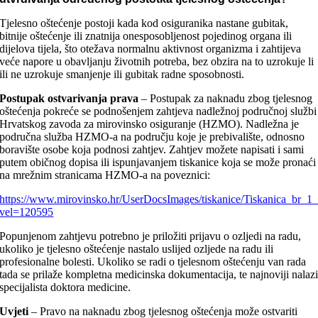
Tjelesno oštećenje postoji kada kod osiguranika nastane gubitak,
bitnije oštećenje ili znatnija onesposobljenost pojedinog organa ili
dijelova tijela, što otežava normalnu aktivnost organizma i zahtijeva
veće napore u obavljanju životnih potreba, bez obzira na to uzrokuje li
ili ne uzrokuje smanjenje ili gubitak radne sposobnosti.
Postupak ostvarivanja prava
–
Postupak za naknadu zbog tjelesnog
oštećenja pokreće se podnošenjem zahtjeva nadležnoj područnoj službi
Hrvatskog zavoda za mirovinsko osiguranje (HZMO). Nadležna je
područna služba HZMO-a na području koje je prebivalište, odnosno
boravište osobe koja podnosi zahtjev. Zahtjev možete napisati i sami
putem običnog dopisa ili ispunjavanjem tiskanice koja se može pronaći
na mrežnim stranicama HZMO-a na poveznici:
https://www.mirovinsko.hr/UserDocsImages/tiskanice/Tiskanica_br_1_
vel=120595
Popunjenom zahtjevu potrebno je priložiti prijavu o ozljedi na radu,
ukoliko je tjelesno oštećenje nastalo uslijed ozljede na radu ili
profesionalne bolesti. Ukoliko se radi o tjelesnom oštećenju van rada
tada se prilaže kompletna medicinska dokumentacija, te najnoviji nalaz
specijalista doktora medicine.
Uvjeti
–
Pravo na naknadu zbog tjelesnog oštećenja može ostvariti