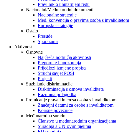
Pravilnik o unutarnjem redu
Nacionalni/Međunarodni dokumenti
Nacionalne strategije
Međ. konvencija o pravima osoba s invaliditetom
Europske strategije
Ostalo
Presude
Sporazumi
Aktivnosti
Osnovne
Najčešća područja aktivnosti
Preporuke i upozorenja
Prijedlozi izmjene propisa
Stručni savjet POSI
Projekti
Suzbijanje diskriminacije
Diskriminacija s osnova invaliditeta
Razumna prilagodba
Promicanje prava i interesa osoba s invaliditetom
Značajni datumi za osobe s invaliditetom
Korisne poveznice
Međunarodna suradnja
Članstvo u međunarodnim organizacijama
Suradnja s UN-ovim tijelima
EU suradnja