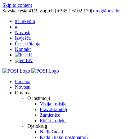
Skip to content
Savska cesta 41/3, Zagreb | +385 1 6102 170
|
ured@posi.hr
#
Linkedin
#
Novosti
Izvješća
Česta Pitanja
Kontakt
HR
EN
Početna
Novosti
O nama
O instituciji
Vizija i misija
Pravobranitelj
Zamjenice
Etički kodeks
Djelokrug
Nadležnosti
Kada i kako postupamo?