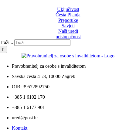
Uključivost
Česta Pitanja
Preporuke
Savjeti
Naši uredi
pristupačnost
Traži...
Pravobranitelj za osobe s invaliditetom
Savska cesta 41/3, 10000 Zagreb
OIB: 39572892750
+385 1 6102 170
+385 1 6177 901
ured@posi.hr
Kontakt