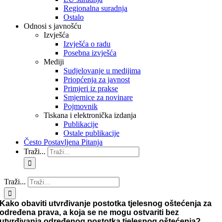
Regionalna suradnja
Ostalo
Odnosi s javnošću
Izvješća
Izvješća o radu
Posebna izvješća
Mediji
Sudjelovanje u medijima
Priopćenja za javnost
Primjeri iz prakse
Smjernice za novinare
Pojmovnik
Tiskana i elektronička izdanja
Publikacije
Ostale publikacije
Često Postavljena Pitanja
Traži...
Traži...
Kako obaviti utvrđivanje postotka tjelesnog oštećenja za
određena prava, a koja se ne mogu ostvariti bez
utvrđivanja određenog postotka tjelesnog oštećenja?