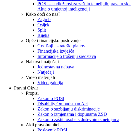
POSI – nadležnost za zaštitu temeljnih prava u skla
Akta o umjetnoj inteligenciji
Kako doći do nas?
Zagreb
Osijek
Split
Rijeka
Opće i financijsko poslovanje
Godišnji i strateški planovi
Financijska izvješća
Informacije o trošenju sredstava
Nabava i natječaji
Jednostavna nabava
Natječaji
Video materijali
Video galerija
Pravni Okvir
Propisi
Zakon o POSI
Disability Ombudsman Act
Zakon o suzbijanju diskriminacije
Zakon o izmjenama i dopunama ZSD
Zakon o zaštiti osoba s duševnim smetnjama
Akti pravobranitelja
Poslovnik POSI