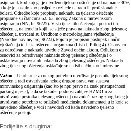
osiguranik kod kojega je utvrđeno tjelesno oštećenje od najmanje 30%,
a koje je nastalo kao posljedica ozljede na radu ili profesionalne
bolesti. Odredbe koje propisuju naknadu za tjelesno oštećenje
propisane su člancima 62.-63. novog Zakona o mirovinskom
osiguranju (NN, br. 96/25). Vrsta tjelesnih oštećenja i postoci tih
oštećenja, na temelju kojih se stječe pravo na naknadu zbog tjelesnog
oštećenja, utvrđeni su Uredbom o metodologijama vještačenja
(Narodne novine, broj 96/23), kojom je propisan postupak i način
vještačenja te Lista oštećenja organizma (Lista I, Prilog 4). Osnovicu
za određivanje naknade utvrđuje Zavod općim aktom, Odlukom o
osnovici za određivanje naknade zbog tjelesnog oštećenja i o
usklađivanju novčanih naknada zbog tjelesnog oštećenja. Naknada
zbog tjelesnog oštećenja usklađuje se na isti način kao i mirovine.
Važno
–
Ukoliko je za nekog potrebno utvrđivanje postotka tjelesnog
oštećenja radi ostvarivanja nekog drugog prava van sustava
mirovinskog osiguranja (kao što je npr. pravo na znak pristupačnosti
parking mjesta), tada se također podnosi zahtjev HZMO-u za
utvrđivanje postotka tjelesnog oštećenja navodeći razlog zbog kojeg je
utvrđivanje potrebno te prilažući medicinsku dokumentaciju iz koje se
navedeno oštećenje vidi i navodeći od kada navedeno tjelesno
oštećenje postoji.
Podijelite s drugima: