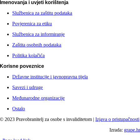
Imenovanja i uvjeti korištenja
Službenica za zaštitu podataka
Povjerenica za etiku
Službenica za informiranje
Zaštita osobnih podataka
Politika kolačića
Korisne poveznice
Državne institucije i javnopravna tijela
Savezi i udruge
Međunarodne organizacije
Ostalo
© 2023 Pravobranitelj za osobe s invaliditetom |
Izjava o pristupačnosti
Izrada:
grape.h