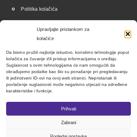
Politika kolačića
Upravljajte pristankom za
Korisne poveznice
kolačiće
Državne institucije i javnopravna tijela
Da bismo pružili najbolje iskustvo, koristimo tehnologije poput
kolačića za čuvanje i/ili pristup informacijama o uređaju.
Savezi i udruge
Suglasnost s ovim tehnologijama će nam omogućiti da
obrađujemo podatke kao što su ponašanje pri pregledavanju
Međunarodne organizacije
ili jedinstveni ID-ovi na ovoj web stranici. Nepristanak ili
povlačenje suglasnosti može negativno utjecati na određene
Ostalo
karakteristike i funkcije.
Prihvati
Zabrani
© 2023 Pravobranitelj za osobe s invaliditetom |
Izjava o
pristupačnosti
Pogledaj postavke