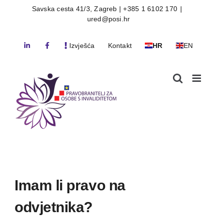
Skip
Savska cesta 41/3, Zagreb | +385 1 6102 170
|
ured@posi.hr
to
content
Izvješća
Kontakt
HR
EN
Imam li pravo na
odvjetnika?