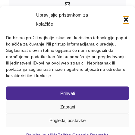
Email:
Upravljajte pristankom za
kolačiće
Da bismo pružili najbolje iskustvo, koristimo tehnologije poput
kolačića za čuvanje i/ili pristup informacijama o uređaju.
Suglasnost s ovim tehnologijama će nam omogućiti da
obrađujemo podatke kao što su ponašanje pri pregledavanju
ili jedinstveni ID-ovi na ovoj web stranici. Nepristanak ili
povlačenje suglasnosti može negativno utjecati na određene
karakteristike i funkcije.
Prihvati
Zabrani
Copyright 2012 - 2023 |
Avada Website Builder
by
ThemeFusion
| All Rights Reserved | Powered by
WordPress
Pogledaj postavke
Facebook
X
Instagram
Pinterest