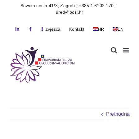
Skip
Savska cesta 41/3, Zagreb | +385 1 6102 170
|
ured@posi.hr
to
content
Izvješća
Kontakt
HR
EN
Prethodna