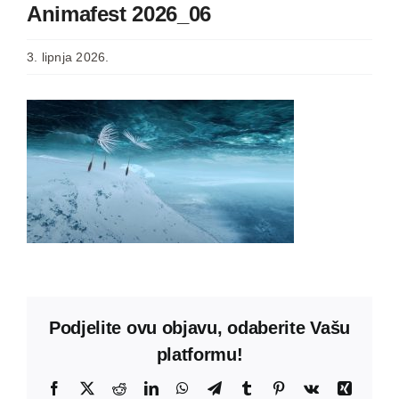
Animafest 2026_06
3. lipnja 2026.
Podjelite ovu objavu, odaberite Vašu
platformu!
Facebook
X
Reddit
LinkedIn
WhatsApp
Telegram
Tumblr
Pinterest
Vk
Xing