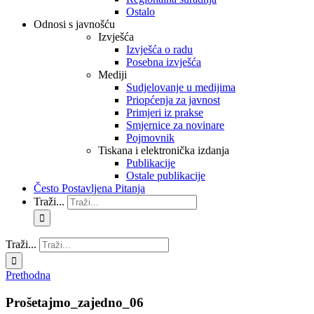
Ostalo
Odnosi s javnošću
Izvješća
Izvješća o radu
Posebna izvješća
Mediji
Sudjelovanje u medijima
Priopćenja za javnost
Primjeri iz prakse
Smjernice za novinare
Pojmovnik
Tiskana i elektronička izdanja
Publikacije
Ostale publikacije
Često Postavljena Pitanja
Traži...
Traži...
Prethodna
Prošetajmo_zajedno_06