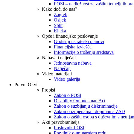
POSI – nadležnost za zaštitu temeljnih prav
Kako doći do nas?
Zagreb
Osijek
Split
Rijeka
Opće i financijsko poslovanje
Godišnji i strateški planovi
Financijska izvješća
Informacije o trošenju sredstava
Nabava i natječaji
Jednostavna nabava
Natječaji
Video materijali
Video galerija
Pravni Okvir
Propisi
Zakon o POSI
Disability Ombudsman Act
Zakon o suzbijanju diskriminacije
Zakon o izmjenama i dopunama ZSD
Zakon o zaštiti osoba s duševnim smetnja
Akti pravobranitelja
Poslovnik POSI
Pravilnik o unutarnjem redu