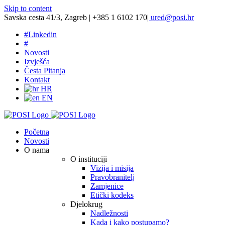
Skip to content
Savska cesta 41/3, Zagreb | +385 1 6102 170
|
ured@posi.hr
#
Linkedin
#
Novosti
Izvješća
Česta Pitanja
Kontakt
HR
EN
Početna
Novosti
O nama
O instituciji
Vizija i misija
Pravobranitelj
Zamjenice
Etički kodeks
Djelokrug
Nadležnosti
Kada i kako postupamo?