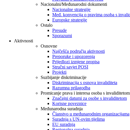
Nacionalni/Međunarodni dokumenti
Nacionalne strategije
Međ. konvencija o pravima osoba s invali
Europske strategije
Ostalo
Presude
Sporazumi
Aktivnosti
Osnovne
Najčešća područja aktivnosti
Preporuke i upozorenja
Prijedlozi izmjene propisa
Stručni savjet POSI
Projekti
Suzbijanje diskriminacije
Diskriminacija s osnova invaliditeta
Razumna prilagodba
Promicanje prava i interesa osoba s invaliditetom
Značajni datumi za osobe s invaliditetom
Korisne poveznice
Međunarodna suradnja
Članstvo u međunarodnim organizacijama
Suradnja s UN-ovim tijelima
EU suradnja
Regionalna suradnja