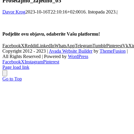
Prošetajmo_zajedno_05
Davor Krog
2023-10-16T22:10:16+02:00
16. listopada 2023.
|
Podjelite ovu objavu, odaberite Vašu platformu!
Facebook
X
Reddit
LinkedIn
WhatsApp
Telegram
Tumblr
Pinterest
Vk
Xi
Copyright 2012 - 2023 |
Avada Website Builder
by
ThemeFusion
|
All Rights Reserved | Powered by
WordPress
Facebook
X
Instagram
Pinterest
Page load link
Go to Top