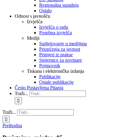
Regionalna suradnja
Ostalo
Odnosi s javnošću
Izvješća
Izvješća o radu
Posebna izvješća
Mediji
Sudjelovanje u medijima
Priopćenja za javnost
Primjeri iz prakse
Smjernice za novinare
Pojmovnik
Tiskana i elektronička izdanja
Publikacije
Ostale publikacije
Često Postavljena Pitanja
Traži...
Traži...
Prethodna