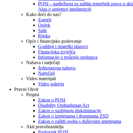
POSI – nadležnost za zaštitu temeljnih prava u skla
Akta o umjetnoj inteligenciji
Kako doći do nas?
Zagreb
Osijek
Split
Rijeka
Opće i financijsko poslovanje
Godišnji i strateški planovi
Financijska izvješća
Informacije o trošenju sredstava
Nabava i natječaji
Jednostavna nabava
Natječaji
Video materijali
Video galerija
Pravni Okvir
Propisi
Zakon o POSI
Disability Ombudsman Act
Zakon o suzbijanju diskriminacije
Zakon o izmjenama i dopunama ZSD
Zakon o zaštiti osoba s duševnim smetnjama
Akti pravobranitelja
Poslovnik POSI