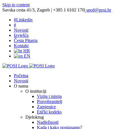
Skip to content
Savska cesta 41/3, Zagreb | +385 1 6102 170
|
ured@posi.hr
#
Linkedin
#
Novosti
Izvješća
Česta Pitanja
Kontakt
HR
EN
Početna
Novosti
O nama
O instituciji
Vizija i misija
Pravobranitelj
Zamjenice
Etički kodeks
Djelokrug
Nadležnosti
Kada i kako postupamo?