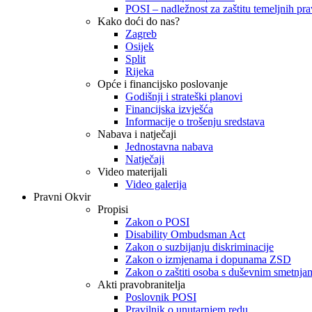
POSI – nadležnost za zaštitu temeljnih prav
Kako doći do nas?
Zagreb
Osijek
Split
Rijeka
Opće i financijsko poslovanje
Godišnji i strateški planovi
Financijska izvješća
Informacije o trošenju sredstava
Nabava i natječaji
Jednostavna nabava
Natječaji
Video materijali
Video galerija
Pravni Okvir
Propisi
Zakon o POSI
Disability Ombudsman Act
Zakon o suzbijanju diskriminacije
Zakon o izmjenama i dopunama ZSD
Zakon o zaštiti osoba s duševnim smetnja
Akti pravobranitelja
Poslovnik POSI
Pravilnik o unutarnjem redu