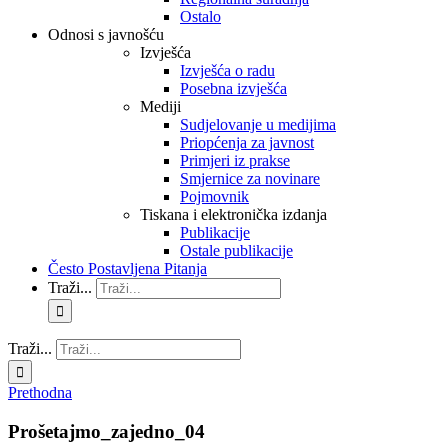
Ostalo
Odnosi s javnošću
Izvješća
Izvješća o radu
Posebna izvješća
Mediji
Sudjelovanje u medijima
Priopćenja za javnost
Primjeri iz prakse
Smjernice za novinare
Pojmovnik
Tiskana i elektronička izdanja
Publikacije
Ostale publikacije
Često Postavljena Pitanja
Traži...
Traži...
Prethodna
Prošetajmo_zajedno_04