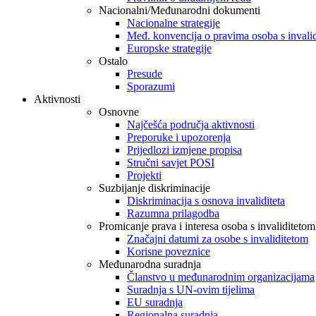
Nacionalni/Međunarodni dokumenti
Nacionalne strategije
Međ. konvencija o pravima osoba s invali
Europske strategije
Ostalo
Presude
Sporazumi
Aktivnosti
Osnovne
Najčešća područja aktivnosti
Preporuke i upozorenja
Prijedlozi izmjene propisa
Stručni savjet POSI
Projekti
Suzbijanje diskriminacije
Diskriminacija s osnova invaliditeta
Razumna prilagodba
Promicanje prava i interesa osoba s invaliditetom
Značajni datumi za osobe s invaliditetom
Korisne poveznice
Međunarodna suradnja
Članstvo u međunarodnim organizacijama
Suradnja s UN-ovim tijelima
EU suradnja
Regionalna suradnja