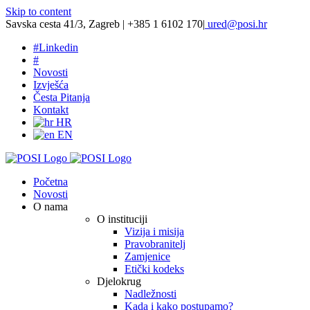
Skip to content
Savska cesta 41/3, Zagreb | +385 1 6102 170
|
ured@posi.hr
#
Linkedin
#
Novosti
Izvješća
Česta Pitanja
Kontakt
HR
EN
Početna
Novosti
O nama
O instituciji
Vizija i misija
Pravobranitelj
Zamjenice
Etički kodeks
Djelokrug
Nadležnosti
Kada i kako postupamo?