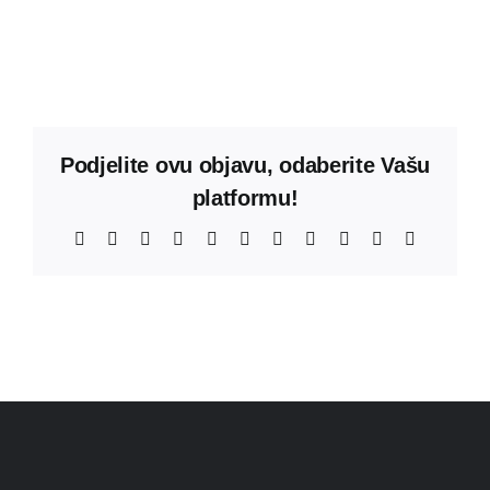
Podjelite ovu objavu, odaberite Vašu
platformu!
Facebook
X
Reddit
LinkedIn
WhatsApp
Telegram
Tumblr
Pinterest
Vk
Xing
Email: