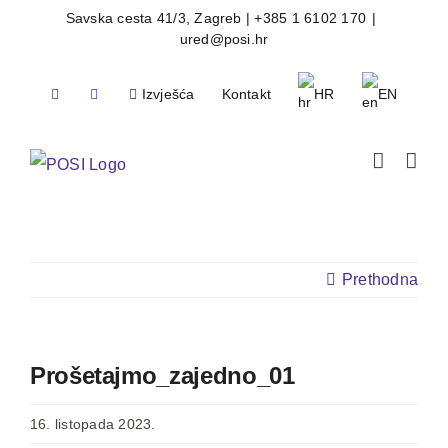
Skip
Savska cesta 41/3, Zagreb | +385 1 6102 170
|
ured@posi.hr
to
content
Izvješća
Kontakt
HR
EN
Prethodna
Prošetajmo_zajedno_01
16. listopada 2023.