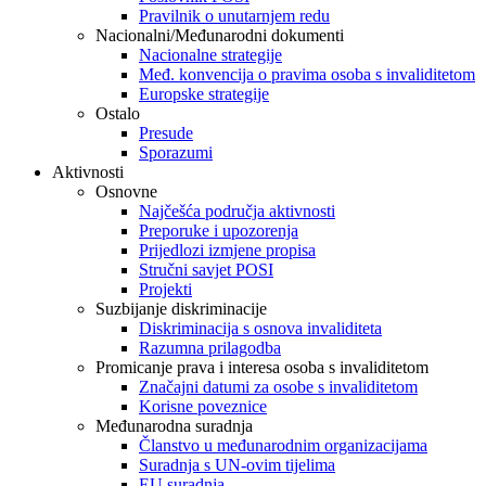
Pravilnik o unutarnjem redu
Nacionalni/Međunarodni dokumenti
Nacionalne strategije
Međ. konvencija o pravima osoba s invaliditetom
Europske strategije
Ostalo
Presude
Sporazumi
Aktivnosti
Osnovne
Najčešća područja aktivnosti
Preporuke i upozorenja
Prijedlozi izmjene propisa
Stručni savjet POSI
Projekti
Suzbijanje diskriminacije
Diskriminacija s osnova invaliditeta
Razumna prilagodba
Promicanje prava i interesa osoba s invaliditetom
Značajni datumi za osobe s invaliditetom
Korisne poveznice
Međunarodna suradnja
Članstvo u međunarodnim organizacijama
Suradnja s UN-ovim tijelima
EU suradnja