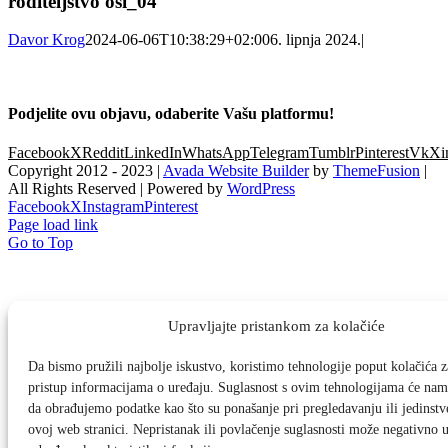
roditeljstvo osi_04
Davor Krog
2024-06-06T10:38:29+02:00
6. lipnja 2024.
|
Podjelite ovu objavu, odaberite Vašu platformu!
Facebook
X
Reddit
LinkedIn
WhatsApp
Telegram
Tumblr
Pinterest
Vk
Xi
Copyright 2012 - 2023 |
Avada Website Builder
by
ThemeFusion
|
All Rights Reserved | Powered by
WordPress
Facebook
X
Instagram
Pinterest
Page load link
Go to Top
Upravljajte pristankom za kolačiće
Da bismo pružili najbolje iskustvo, koristimo tehnologije poput kolačića za
pristup informacijama o uređaju. Suglasnost s ovim tehnologijama će na
da obrađujemo podatke kao što su ponašanje pri pregledavanju ili jedinstv
ovoj web stranici. Nepristanak ili povlačenje suglasnosti može negativno u