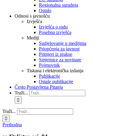
Regionalna suradnja
Ostalo
Odnosi s javnošću
Izvješća
Izvješća o radu
Posebna izvješća
Mediji
Sudjelovanje u medijima
Priopćenja za javnost
Primjeri iz prakse
Smjernice za novinare
Pojmovnik
Tiskana i elektronička izdanja
Publikacije
Ostale publikacije
Često Postavljena Pitanja
Traži...
Traži...
Prethodna