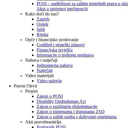
POSI – nadležnost za zaštitu temeljnih prava u skla
Akta o umjetnoj inteligenciji
Kako doći do nas?
Zagreb
Osijek
Split
Rijeka
Opće i financijsko poslovanje
Godišnji i strateški planovi
Financijska izvješća
Informacije o trošenju sredstava
Nabava i natječaji
Jednostavna nabava
Natječaji
Video materijali
Video galerija
Pravni Okvir
Propisi
Zakon o POSI
Disability Ombudsman Act
Zakon o suzbijanju diskriminacije
Zakon o izmjenama i dopunama ZSD
Zakon o zaštiti osoba s duševnim smetnjama
Akti pravobranitelja
Poslovnik POSI