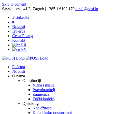
Skip to content
Savska cesta 41/3, Zagreb | +385 1 6102 170
|
ured@posi.hr
#
Linkedin
#
Novosti
Izvješća
Česta Pitanja
Kontakt
HR
EN
Početna
Novosti
O nama
O instituciji
Vizija i misija
Pravobranitelj
Zamjenice
Etički kodeks
Djelokrug
Nadležnosti
Kada i kako postupamo?