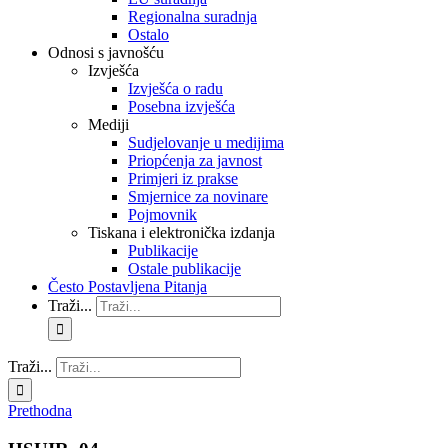
Regionalna suradnja
Ostalo
Odnosi s javnošću
Izvješća
Izvješća o radu
Posebna izvješća
Mediji
Sudjelovanje u medijima
Priopćenja za javnost
Primjeri iz prakse
Smjernice za novinare
Pojmovnik
Tiskana i elektronička izdanja
Publikacije
Ostale publikacije
Često Postavljena Pitanja
Traži...
Traži...
Prethodna