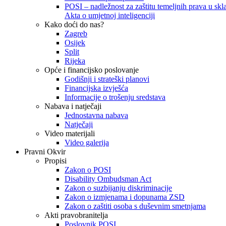
POSI – nadležnost za zaštitu temeljnih prava u skla
Akta o umjetnoj inteligenciji
Kako doći do nas?
Zagreb
Osijek
Split
Rijeka
Opće i financijsko poslovanje
Godišnji i strateški planovi
Financijska izvješća
Informacije o trošenju sredstava
Nabava i natječaji
Jednostavna nabava
Natječaji
Video materijali
Video galerija
Pravni Okvir
Propisi
Zakon o POSI
Disability Ombudsman Act
Zakon o suzbijanju diskriminacije
Zakon o izmjenama i dopunama ZSD
Zakon o zaštiti osoba s duševnim smetnjama
Akti pravobranitelja
Poslovnik POSI