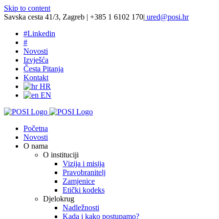
Skip to content
Savska cesta 41/3, Zagreb | +385 1 6102 170
|
ured@posi.hr
#
Linkedin
#
Novosti
Izvješća
Česta Pitanja
Kontakt
HR
EN
Početna
Novosti
O nama
O instituciji
Vizija i misija
Pravobranitelj
Zamjenice
Etički kodeks
Djelokrug
Nadležnosti
Kada i kako postupamo?