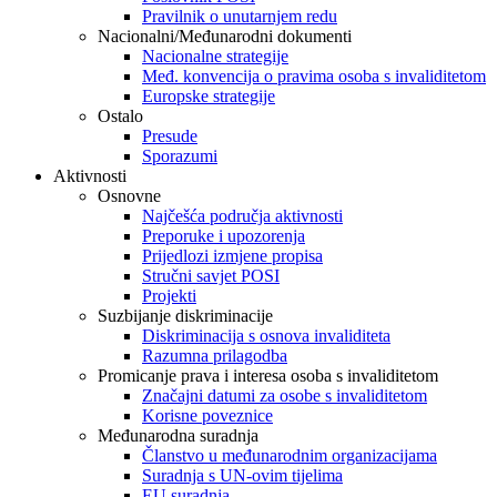
Pravilnik o unutarnjem redu
Nacionalni/Međunarodni dokumenti
Nacionalne strategije
Međ. konvencija o pravima osoba s invaliditetom
Europske strategije
Ostalo
Presude
Sporazumi
Aktivnosti
Osnovne
Najčešća područja aktivnosti
Preporuke i upozorenja
Prijedlozi izmjene propisa
Stručni savjet POSI
Projekti
Suzbijanje diskriminacije
Diskriminacija s osnova invaliditeta
Razumna prilagodba
Promicanje prava i interesa osoba s invaliditetom
Značajni datumi za osobe s invaliditetom
Korisne poveznice
Međunarodna suradnja
Članstvo u međunarodnim organizacijama
Suradnja s UN-ovim tijelima
EU suradnja