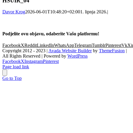
HSUIR_04
Davor Krog
2026-06-01T10:48:20+02:00
1. lipnja 2026.
|
Podjelite ovu objavu, odaberite Vašu platformu!
Facebook
X
Reddit
LinkedIn
WhatsApp
Telegram
Tumblr
Pinterest
Vk
Xi
Copyright 2012 - 2023 |
Avada Website Builder
by
ThemeFusion
|
All Rights Reserved | Powered by
WordPress
Facebook
X
Instagram
Pinterest
Page load link
Go to Top