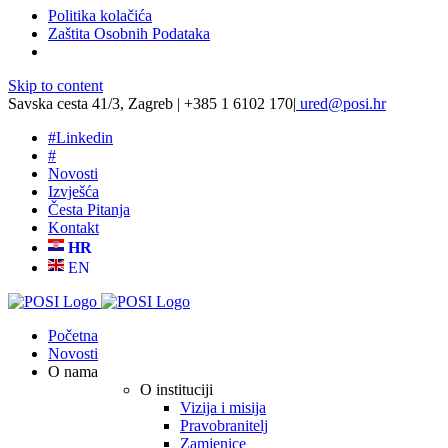
Politika kolačića
Zaštita Osobnih Podataka
Skip to content
Savska cesta 41/3, Zagreb | +385 1 6102 170
|
ured@posi.hr
#
Linkedin
#
Novosti
Izvješća
Česta Pitanja
Kontakt
HR
EN
Početna
Novosti
O nama
O instituciji
Vizija i misija
Pravobranitelj
Zamjenice