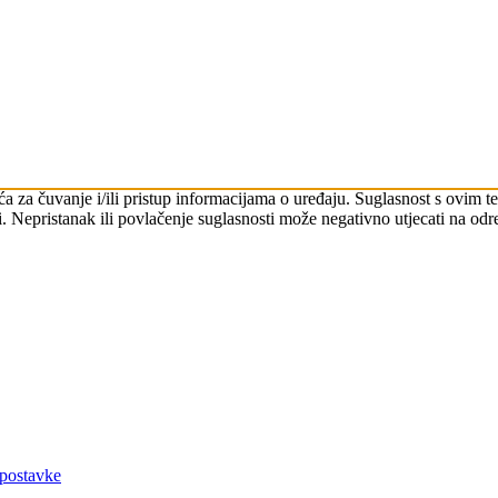
čića za čuvanje i/ili pristup informacijama o uređaju. Suglasnost s ovi
. Nepristanak ili povlačenje suglasnosti može negativno utjecati na odre
 postavke