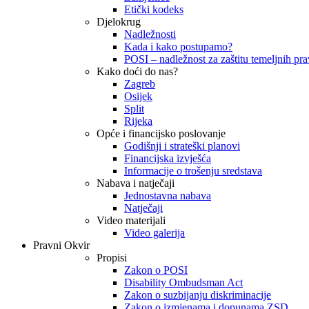
Etički kodeks
Djelokrug
Nadležnosti
Kada i kako postupamo?
POSI – nadležnost za zaštitu temeljnih prav
Kako doći do nas?
Zagreb
Osijek
Split
Rijeka
Opće i financijsko poslovanje
Godišnji i strateški planovi
Financijska izvješća
Informacije o trošenju sredstava
Nabava i natječaji
Jednostavna nabava
Natječaji
Video materijali
Video galerija
Pravni Okvir
Propisi
Zakon o POSI
Disability Ombudsman Act
Zakon o suzbijanju diskriminacije
Zakon o izmjenama i dopunama ZSD