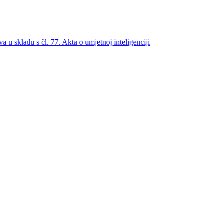
a u skladu s čl. 77. Akta o umjetnoj inteligenciji