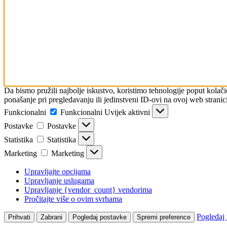
Da bismo pružili najbolje iskustvo, koristimo tehnologije poput kola
ponašanje pri pregledavanju ili jedinstveni ID-ovi na ovoj web stranici
Funkcionalni
Funkcionalni
Uvijek aktivni
Postavke
Postavke
Statistika
Statistika
Marketing
Marketing
Upravljajte opcijama
Upravljanje uslugama
Upravljanje {vendor_count} vendorima
Pročitajte više o ovim svrhama
Pogledaj
Prihvati
Zabrani
Pogledaj postavke
Spremi preference