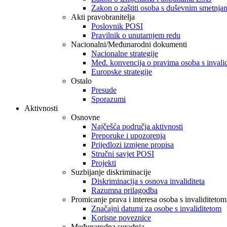
Zakon o zaštiti osoba s duševnim smetnja
Akti pravobranitelja
Poslovnik POSI
Pravilnik o unutarnjem redu
Nacionalni/Međunarodni dokumenti
Nacionalne strategije
Međ. konvencija o pravima osoba s invali
Europske strategije
Ostalo
Presude
Sporazumi
Aktivnosti
Osnovne
Najčešća područja aktivnosti
Preporuke i upozorenja
Prijedlozi izmjene propisa
Stručni savjet POSI
Projekti
Suzbijanje diskriminacije
Diskriminacija s osnova invaliditeta
Razumna prilagodba
Promicanje prava i interesa osoba s invaliditetom
Značajni datumi za osobe s invaliditetom
Korisne poveznice
Međunarodna suradnja