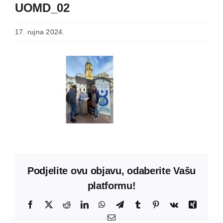
UOMD_02
17. rujna 2024.
Podjelite ovu objavu, odaberite Vašu
platformu!
Facebook
X
Reddit
LinkedIn
WhatsApp
Telegram
Tumblr
Pinterest
Vk
Xing
Email: