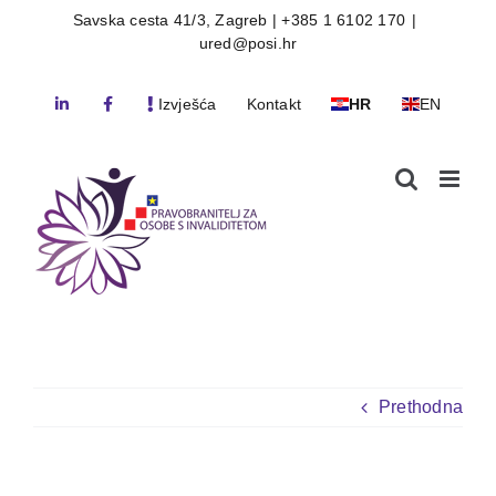
Skip
Savska cesta 41/3, Zagreb | +385 1 6102 170
|
ured@posi.hr
to
content
Izvješća
Kontakt
HR
EN
Prethodna