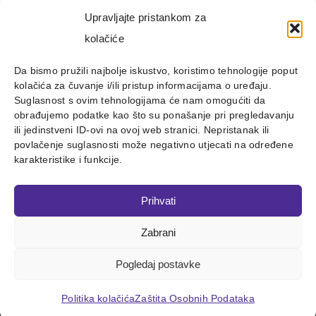
Upravljajte pristankom za
kolačiće
Da bismo pružili najbolje iskustvo, koristimo tehnologije poput
kolačića za čuvanje i/ili pristup informacijama o uređaju.
Suglasnost s ovim tehnologijama će nam omogućiti da
obrađujemo podatke kao što su ponašanje pri pregledavanju
ili jedinstveni ID-ovi na ovoj web stranici. Nepristanak ili
povlačenje suglasnosti može negativno utjecati na određene
karakteristike i funkcije.
Prihvati
Zabrani
Copyright 2012 - 2023 |
Avada Website Builder
by
ThemeFusion
| All Rights Reserved | Powered by
WordPress
Pogledaj postavke
Facebook
X
Instagram
Pinterest
Politika kolačića
Zaštita Osobnih Podataka