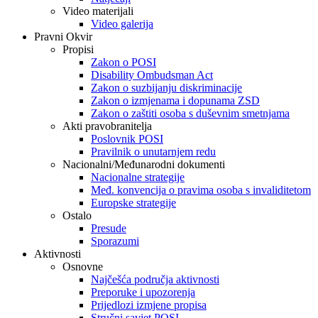
Video materijali
Video galerija
Pravni Okvir
Propisi
Zakon o POSI
Disability Ombudsman Act
Zakon o suzbijanju diskriminacije
Zakon o izmjenama i dopunama ZSD
Zakon o zaštiti osoba s duševnim smetnjama
Akti pravobranitelja
Poslovnik POSI
Pravilnik o unutarnjem redu
Nacionalni/Međunarodni dokumenti
Nacionalne strategije
Međ. konvencija o pravima osoba s invaliditetom
Europske strategije
Ostalo
Presude
Sporazumi
Aktivnosti
Osnovne
Najčešća područja aktivnosti
Preporuke i upozorenja
Prijedlozi izmjene propisa
Stručni savjet POSI