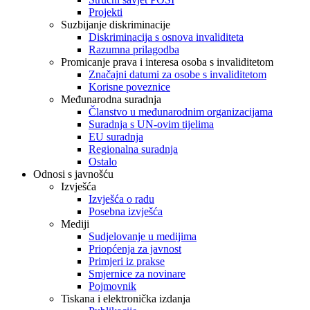
Projekti
Suzbijanje diskriminacije
Diskriminacija s osnova invaliditeta
Razumna prilagodba
Promicanje prava i interesa osoba s invaliditetom
Značajni datumi za osobe s invaliditetom
Korisne poveznice
Međunarodna suradnja
Članstvo u međunarodnim organizacijama
Suradnja s UN-ovim tijelima
EU suradnja
Regionalna suradnja
Ostalo
Odnosi s javnošću
Izvješća
Izvješća o radu
Posebna izvješća
Mediji
Sudjelovanje u medijima
Priopćenja za javnost
Primjeri iz prakse
Smjernice za novinare
Pojmovnik
Tiskana i elektronička izdanja