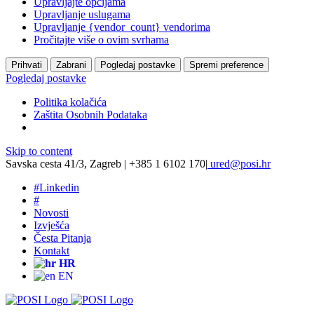
Upravljajte opcijama
Upravljanje uslugama
Upravljanje {vendor_count} vendorima
Pročitajte više o ovim svrhama
Prihvati
Zabrani
Pogledaj postavke
Spremi preference
Pogledaj postavke
Politika kolačića
Zaštita Osobnih Podataka
Skip to content
Savska cesta 41/3, Zagreb | +385 1 6102 170
|
ured@posi.hr
#
Linkedin
#
Novosti
Izvješća
Česta Pitanja
Kontakt
HR
EN