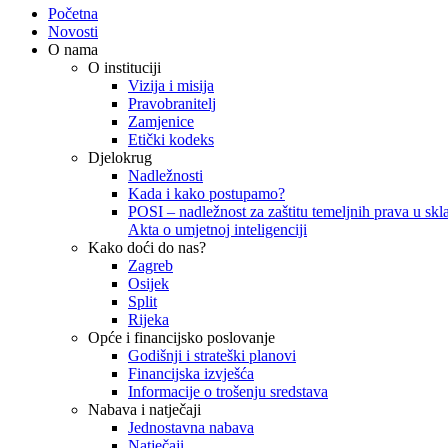
Početna
Novosti
O nama
O instituciji
Vizija i misija
Pravobranitelj
Zamjenice
Etički kodeks
Djelokrug
Nadležnosti
Kada i kako postupamo?
POSI – nadležnost za zaštitu temeljnih prava u skla
Akta o umjetnoj inteligenciji
Kako doći do nas?
Zagreb
Osijek
Split
Rijeka
Opće i financijsko poslovanje
Godišnji i strateški planovi
Financijska izvješća
Informacije o trošenju sredstava
Nabava i natječaji
Jednostavna nabava
Natječaji