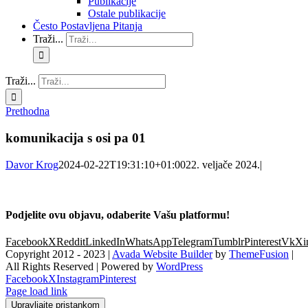
Publikacije
Ostale publikacije
Često Postavljena Pitanja
Traži...
Traži...
Prethodna
komunikacija s osi pa 01
Davor Krog
2024-02-22T19:31:10+01:00
22. veljače 2024.
|
Podjelite ovu objavu, odaberite Vašu platformu!
Facebook
X
Reddit
LinkedIn
WhatsApp
Telegram
Tumblr
Pinterest
Vk
Xi
Copyright 2012 - 2023 |
Avada Website Builder
by
ThemeFusion
|
All Rights Reserved | Powered by
WordPress
Facebook
X
Instagram
Pinterest
Page load link
Upravljajte pristankom