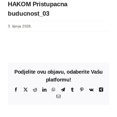
HAKOM Pristupacna
buducnost_03
3. lipnja 2026.
Podjelite ovu objavu, odaberite Vašu
platformu!
Facebook
X
Reddit
LinkedIn
WhatsApp
Telegram
Tumblr
Pinterest
Vk
Xing
Email: