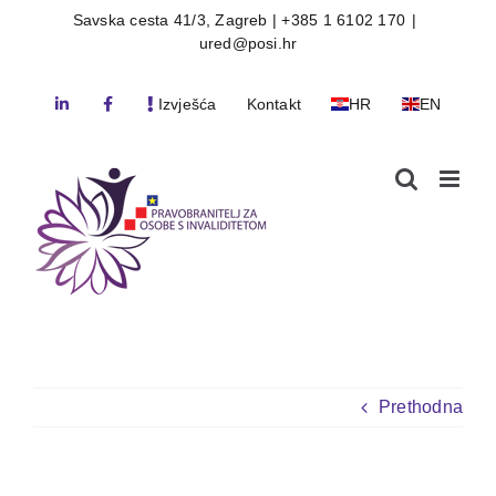
Skip
Savska cesta 41/3, Zagreb | +385 1 6102 170
|
ured@posi.hr
to
content
Izvješća
Kontakt
HR
EN
Prethodna