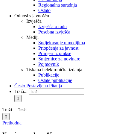
Regionalna suradnja
Ostalo
Odnosi s javnošću
Izvješća
Izvješća o radu
Posebna izvješća
Mediji
Sudjelovanje u medijima
Priopćenja za javnost
Primjeri iz prakse
Smjernice za novinare
Pojmovnik
Tiskana i elektronička izdanja
Publikacije
Ostale publikacije
Često Postavljena Pitanja
Traži...
Traži...
Prethodna