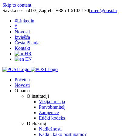
Skip to content
Savska cesta 41/3, Zagreb | +385 1 6102 170
|
ured@posi.hr
#
Linkedin
#
Novosti
Izvješća
Česta Pitanja
Kontakt
HR
EN
Početna
Novosti
O nama
O instituciji
Vizija i misija
Pravobranitelj
Zamjenice
Etički kodeks
Djelokrug
Nadležnosti
Kada i kako postupamo?