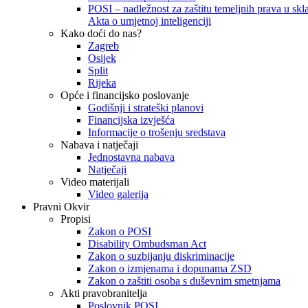
POSI – nadležnost za zaštitu temeljnih prava u skla
Akta o umjetnoj inteligenciji
Kako doći do nas?
Zagreb
Osijek
Split
Rijeka
Opće i financijsko poslovanje
Godišnji i strateški planovi
Financijska izvješća
Informacije o trošenju sredstava
Nabava i natječaji
Jednostavna nabava
Natječaji
Video materijali
Video galerija
Pravni Okvir
Propisi
Zakon o POSI
Disability Ombudsman Act
Zakon o suzbijanju diskriminacije
Zakon o izmjenama i dopunama ZSD
Zakon o zaštiti osoba s duševnim smetnjama
Akti pravobranitelja
Poslovnik POSI