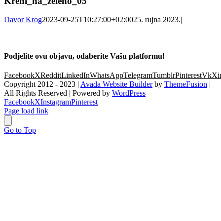
Kreni_na_zeleno_05
Davor Krog
2023-09-25T10:27:00+02:00
25. rujna 2023.
|
Podjelite ovu objavu, odaberite Vašu platformu!
Facebook
X
Reddit
LinkedIn
WhatsApp
Telegram
Tumblr
Pinterest
Vk
Xi
Copyright 2012 - 2023 |
Avada Website Builder
by
ThemeFusion
|
All Rights Reserved | Powered by
WordPress
Facebook
X
Instagram
Pinterest
Page load link
Go to Top