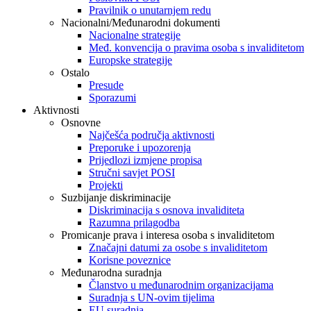
Pravilnik o unutarnjem redu
Nacionalni/Međunarodni dokumenti
Nacionalne strategije
Međ. konvencija o pravima osoba s invaliditetom
Europske strategije
Ostalo
Presude
Sporazumi
Aktivnosti
Osnovne
Najčešća područja aktivnosti
Preporuke i upozorenja
Prijedlozi izmjene propisa
Stručni savjet POSI
Projekti
Suzbijanje diskriminacije
Diskriminacija s osnova invaliditeta
Razumna prilagodba
Promicanje prava i interesa osoba s invaliditetom
Značajni datumi za osobe s invaliditetom
Korisne poveznice
Međunarodna suradnja
Članstvo u međunarodnim organizacijama
Suradnja s UN-ovim tijelima
EU suradnja