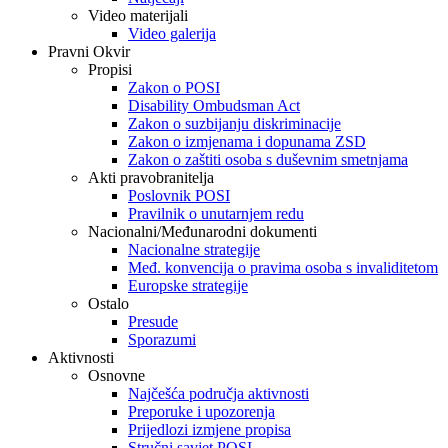
Video materijali
Video galerija
Pravni Okvir
Propisi
Zakon o POSI
Disability Ombudsman Act
Zakon o suzbijanju diskriminacije
Zakon o izmjenama i dopunama ZSD
Zakon o zaštiti osoba s duševnim smetnjama
Akti pravobranitelja
Poslovnik POSI
Pravilnik o unutarnjem redu
Nacionalni/Međunarodni dokumenti
Nacionalne strategije
Međ. konvencija o pravima osoba s invaliditetom
Europske strategije
Ostalo
Presude
Sporazumi
Aktivnosti
Osnovne
Najčešća područja aktivnosti
Preporuke i upozorenja
Prijedlozi izmjene propisa
Stručni savjet POSI