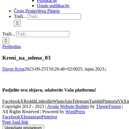
Publikacije
Ostale publikacije
Često Postavljena Pitanja
Traži...
Traži...
Prethodna
Kreni_na_zeleno_03
Davor Krog
2023-09-25T10:26:48+02:00
25. rujna 2023.
|
Podjelite ovu objavu, odaberite Vašu platformu!
Facebook
X
Reddit
LinkedIn
WhatsApp
Telegram
Tumblr
Pinterest
Vk
Xi
Copyright 2012 - 2023 |
Avada Website Builder
by
ThemeFusion
|
All Rights Reserved | Powered by
WordPress
Facebook
X
Instagram
Pinterest
Page load link
Upravljajte pristankom