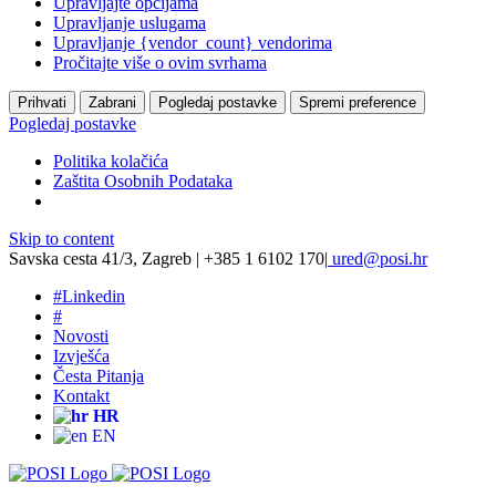
Upravljajte opcijama
Upravljanje uslugama
Upravljanje {vendor_count} vendorima
Pročitajte više o ovim svrhama
Prihvati
Zabrani
Pogledaj postavke
Spremi preference
Pogledaj postavke
Politika kolačića
Zaštita Osobnih Podataka
Skip to content
Savska cesta 41/3, Zagreb | +385 1 6102 170
|
ured@posi.hr
#
Linkedin
#
Novosti
Izvješća
Česta Pitanja
Kontakt
HR
EN