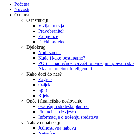
Početna
Novosti
O nama
O instituciji
Vizija i misija
Pravobranitelj
Zamjenice
Etički kodeks
Djelokrug
Nadležnosti
Kada i kako postupamo?
POSI – nadležnost za zaštitu temeljnih prava u skla
Akta o umjetnoj inteligenciji
Kako doći do nas?
Zagreb
Osijek
Split
Rijeka
Opće i financijsko poslovanje
Godišnji i strateški planovi
Financijska izvješća
Informacije o trošenju sredstava
Nabava i natječaji
Jednostavna nabava
Natječaji