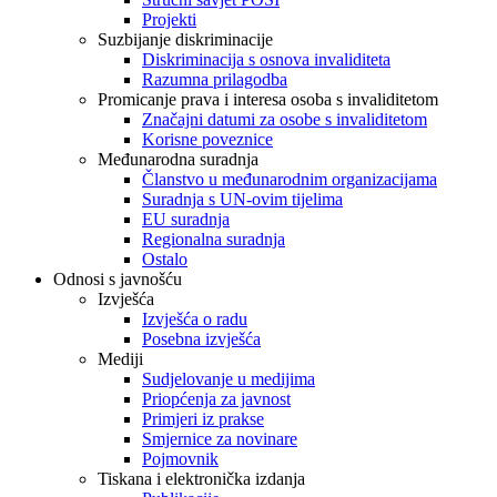
Projekti
Suzbijanje diskriminacije
Diskriminacija s osnova invaliditeta
Razumna prilagodba
Promicanje prava i interesa osoba s invaliditetom
Značajni datumi za osobe s invaliditetom
Korisne poveznice
Međunarodna suradnja
Članstvo u međunarodnim organizacijama
Suradnja s UN-ovim tijelima
EU suradnja
Regionalna suradnja
Ostalo
Odnosi s javnošću
Izvješća
Izvješća o radu
Posebna izvješća
Mediji
Sudjelovanje u medijima
Priopćenja za javnost
Primjeri iz prakse
Smjernice za novinare
Pojmovnik
Tiskana i elektronička izdanja