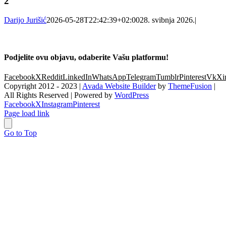
2
Darijo Jurišić
2026-05-28T22:42:39+02:00
28. svibnja 2026.
|
Podjelite ovu objavu, odaberite Vašu platformu!
Facebook
X
Reddit
LinkedIn
WhatsApp
Telegram
Tumblr
Pinterest
Vk
Xi
Copyright 2012 - 2023 |
Avada Website Builder
by
ThemeFusion
|
All Rights Reserved | Powered by
WordPress
Facebook
X
Instagram
Pinterest
Page load link
Go to Top