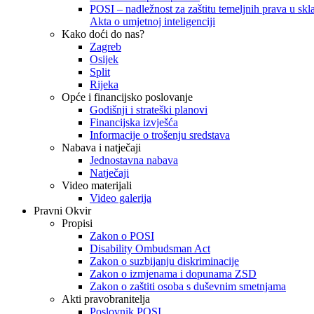
POSI – nadležnost za zaštitu temeljnih prava u skla
Akta o umjetnoj inteligenciji
Kako doći do nas?
Zagreb
Osijek
Split
Rijeka
Opće i financijsko poslovanje
Godišnji i strateški planovi
Financijska izvješća
Informacije o trošenju sredstava
Nabava i natječaji
Jednostavna nabava
Natječaji
Video materijali
Video galerija
Pravni Okvir
Propisi
Zakon o POSI
Disability Ombudsman Act
Zakon o suzbijanju diskriminacije
Zakon o izmjenama i dopunama ZSD
Zakon o zaštiti osoba s duševnim smetnjama
Akti pravobranitelja
Poslovnik POSI