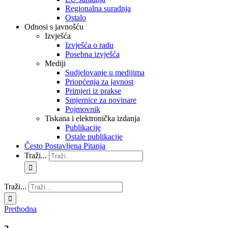
Regionalna suradnja
Ostalo
Odnosi s javnošću
Izvješća
Izvješća o radu
Posebna izvješća
Mediji
Sudjelovanje u medijima
Priopćenja za javnost
Primjeri iz prakse
Smjernice za novinare
Pojmovnik
Tiskana i elektronička izdanja
Publikacije
Ostale publikacije
Često Postavljena Pitanja
Traži...
Traži...
Prethodna