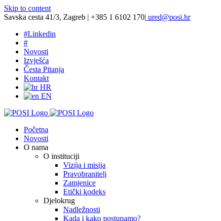
Skip to content
Savska cesta 41/3, Zagreb | +385 1 6102 170
|
ured@posi.hr
#
Linkedin
#
Novosti
Izvješća
Česta Pitanja
Kontakt
HR
EN
Početna
Novosti
O nama
O instituciji
Vizija i misija
Pravobranitelj
Zamjenice
Etički kodeks
Djelokrug
Nadležnosti
Kada i kako postupamo?