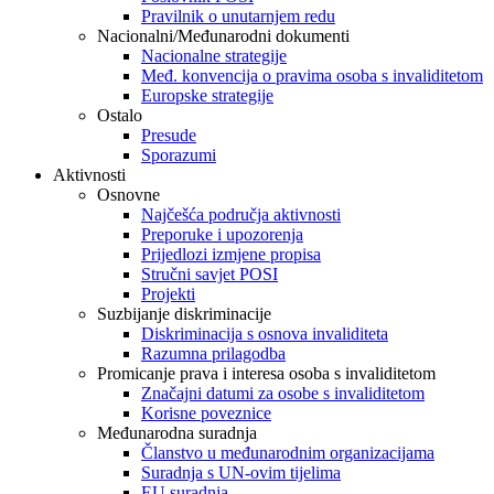
Pravilnik o unutarnjem redu
Nacionalni/Međunarodni dokumenti
Nacionalne strategije
Međ. konvencija o pravima osoba s invaliditetom
Europske strategije
Ostalo
Presude
Sporazumi
Aktivnosti
Osnovne
Najčešća područja aktivnosti
Preporuke i upozorenja
Prijedlozi izmjene propisa
Stručni savjet POSI
Projekti
Suzbijanje diskriminacije
Diskriminacija s osnova invaliditeta
Razumna prilagodba
Promicanje prava i interesa osoba s invaliditetom
Značajni datumi za osobe s invaliditetom
Korisne poveznice
Međunarodna suradnja
Članstvo u međunarodnim organizacijama
Suradnja s UN-ovim tijelima
EU suradnja