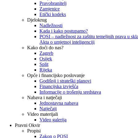
Pravobranitelj
Zamjenice
Etički kodeks
Djelokrug
Nadležnosti
Kada i kako postupamo?
POSI – nadležnost za zaštitu temeljnih prava u skla
Akta o umjetnoj inteligenciji
Kako doći do nas?
Zagreb
Osijek
Split
Rijeka
Opće i financijsko poslovanje
Godišnji i strateški planovi
Financijska izvješća
Informacije o trošenju sredstava
Nabava i natječaji
Jednostavna nabava
Natječaji
Video materijali
Video galerija
Pravni Okvir
Propisi
Zakon o POSI