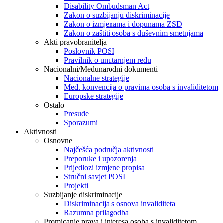
Disability Ombudsman Act
Zakon o suzbijanju diskriminacije
Zakon o izmjenama i dopunama ZSD
Zakon o zaštiti osoba s duševnim smetnjama
Akti pravobranitelja
Poslovnik POSI
Pravilnik o unutarnjem redu
Nacionalni/Međunarodni dokumenti
Nacionalne strategije
Međ. konvencija o pravima osoba s invaliditetom
Europske strategije
Ostalo
Presude
Sporazumi
Aktivnosti
Osnovne
Najčešća područja aktivnosti
Preporuke i upozorenja
Prijedlozi izmjene propisa
Stručni savjet POSI
Projekti
Suzbijanje diskriminacije
Diskriminacija s osnova invaliditeta
Razumna prilagodba
Promicanje prava i interesa osoba s invaliditetom