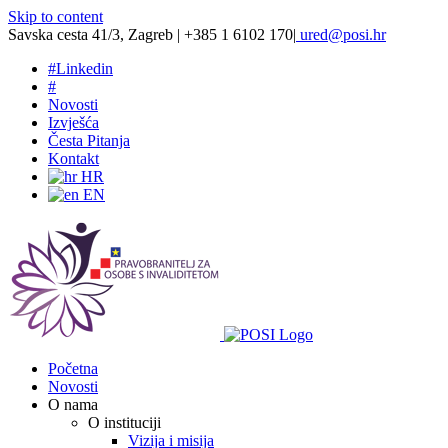
Skip to content
Savska cesta 41/3, Zagreb | +385 1 6102 170
|
ured@posi.hr
#
Linkedin
#
Novosti
Izvješća
Česta Pitanja
Kontakt
HR
EN
Početna
Novosti
O nama
O instituciji
Vizija i misija