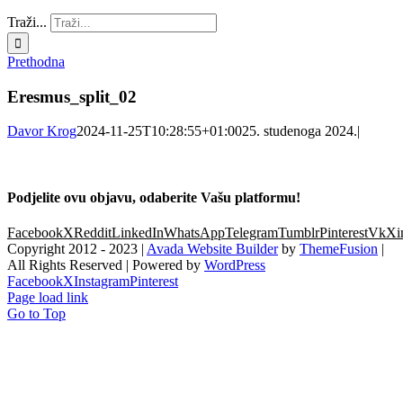
Traži...
Prethodna
Eresmus_split_02
Davor Krog
2024-11-25T10:28:55+01:00
25. studenoga 2024.
|
Podjelite ovu objavu, odaberite Vašu platformu!
Facebook
X
Reddit
LinkedIn
WhatsApp
Telegram
Tumblr
Pinterest
Vk
Xi
Copyright 2012 - 2023 |
Avada Website Builder
by
ThemeFusion
|
All Rights Reserved | Powered by
WordPress
Facebook
X
Instagram
Pinterest
Page load link
Go to Top