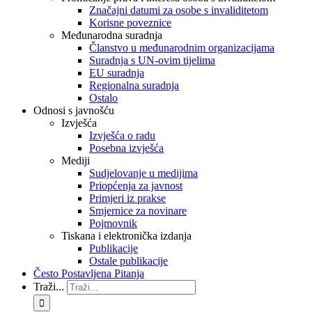
Značajni datumi za osobe s invaliditetom
Korisne poveznice
Međunarodna suradnja
Članstvo u međunarodnim organizacijama
Suradnja s UN-ovim tijelima
EU suradnja
Regionalna suradnja
Ostalo
Odnosi s javnošću
Izvješća
Izvješća o radu
Posebna izvješća
Mediji
Sudjelovanje u medijima
Priopćenja za javnost
Primjeri iz prakse
Smjernice za novinare
Pojmovnik
Tiskana i elektronička izdanja
Publikacije
Ostale publikacije
Često Postavljena Pitanja
Traži...