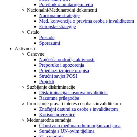
Pravilnik o unutarnjem redu
Nacionalni/Međunarodni dokumenti
Nacionalne strategije
Međ. konvencija o pravima osoba s invaliditetom
Europske strategije
Ostalo
Presude
Sporazumi
Aktivnosti
Osnovne
Najčešća područja aktivnosti
Preporuke i upozorenja
Prijedlozi izmjene propisa
Stručni savjet POSI
Projekti
Suzbijanje diskriminacije
Diskriminacija s osnova invaliditeta
Razumna prilagodba
Promicanje prava i interesa osoba s invaliditetom
Značajni datumi za osobe s invaliditetom
Korisne poveznice
Međunarodna suradnja
Članstvo u međunarodnim organizacijama
Suradnja s UN-ovim tijelima
EU suradnja