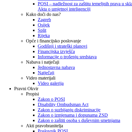
POSI – nadležnost za zaštitu temeljnih prava u skla
Akta o umjetnoj inteligenciji
Kako doći do nas?
Zagreb
Osijek
Split
Rijeka
Opće i financijsko poslovanje
Godišnji i strateški planovi
Financijska izvješća
Informacije o trošenju sredstava
Nabava i natječaji
Jednostavna nabava
Natječaji
Video materijali
Video galerija
Pravni Okvir
Propisi
Zakon o POSI
Disability Ombudsman Act
Zakon o suzbijanju diskriminacije
Zakon o izmjenama i dopunama ZSD
Zakon o zaštiti osoba s duševnim smetnjama
Akti pravobranitelja
Poslovnik POSI