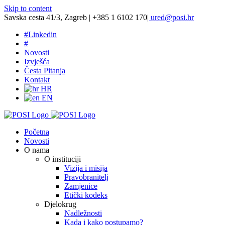
Skip to content
Savska cesta 41/3, Zagreb | +385 1 6102 170
|
ured@posi.hr
#
Linkedin
#
Novosti
Izvješća
Česta Pitanja
Kontakt
HR
EN
Početna
Novosti
O nama
O instituciji
Vizija i misija
Pravobranitelj
Zamjenice
Etički kodeks
Djelokrug
Nadležnosti
Kada i kako postupamo?