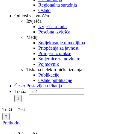
Regionalna suradnja
Ostalo
Odnosi s javnošću
Izvješća
Izvješća o radu
Posebna izvješća
Mediji
Sudjelovanje u medijima
Priopćenja za javnost
Primjeri iz prakse
Smjernice za novinare
Pojmovnik
Tiskana i elektronička izdanja
Publikacije
Ostale publikacije
Često Postavljena Pitanja
Traži...
Traži...
Prethodna