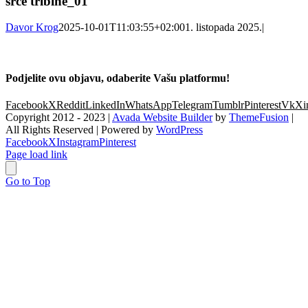
srce tribine_01
Davor Krog
2025-10-01T11:03:55+02:00
1. listopada 2025.
|
Podjelite ovu objavu, odaberite Vašu platformu!
Facebook
X
Reddit
LinkedIn
WhatsApp
Telegram
Tumblr
Pinterest
Vk
Xi
Copyright 2012 - 2023 |
Avada Website Builder
by
ThemeFusion
|
All Rights Reserved | Powered by
WordPress
Facebook
X
Instagram
Pinterest
Page load link
Go to Top